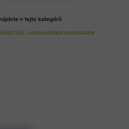
ájdete v tejto kategórii
Object Click - vinylová podlaha na kompozitnej