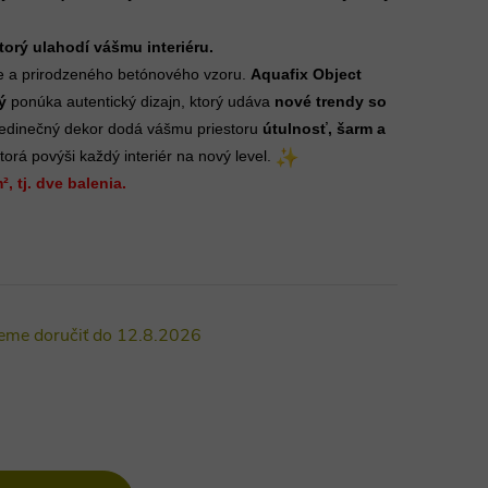
orý ulahodí vášmu interiéru.
ie a prirodzeného betónového vzoru. 
Aquafix Object 
ý
 ponúka autentický dizajn, ktorý udáva
 nové trendy
 so 
 jedinečný dekor dodá vášmu priestoru 
útulnosť, šarm a 
ktorá povýši každý interiér na nový level. 
, tj. dve balenia.
12.8.2026