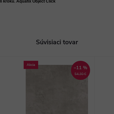
m kroku. Aquafix Object Click
Súvisiaci tovar
Akcia
–11 %
54,30 €