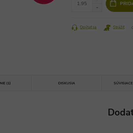
PRID
Opýtať sa
Strážiť
IE (1)
DISKUSIA
SÚVISIAC
Dodat