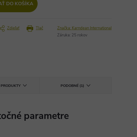
AŤ DO KOŠÍKA
Zdieľať
Tlač
Značka:
Karndean International
Záruka
:
25 rokov
E PRODUKTY
PODOBNÉ (1)
očné parametre