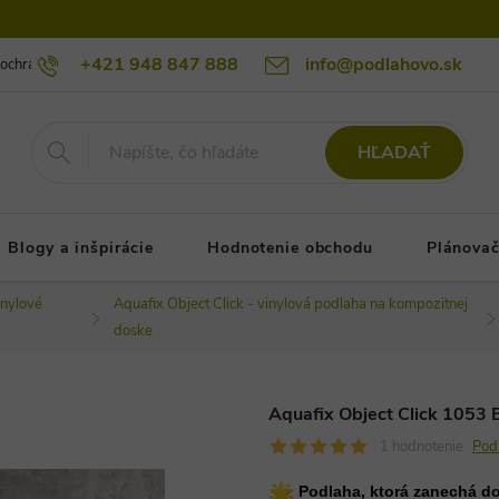
+421 948 847 888
info@podlahovo.sk
ochrany osobných údajov podlahovo.sk
Reklamačné podmienky
Re
HĽADAŤ
Blogy a inšpirácie
Hodnotenie obchodu
Plánovač
nylové
Aquafix Object Click - vinylová podlaha na kompozitnej
doske
Aquafix Object Click 1053 
1 hodnotenie
Pod
Podlaha, ktorá zanechá do