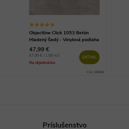
Objectline Click 1053 Betón
Hladený Šedý - Vinylová podlaha
47,99 €
Jednotková
47,99 € / 1.68 m2
DETAIL
cena:
Na objednávku
Kód:
19691