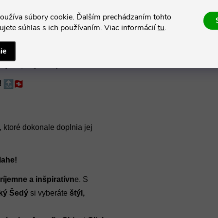
ízkych.
oužíva súbory cookie. Ďalším prechádzaním tohto
jete súhlas s ich používaním. Viac informácií
tu
.
ie
kej precíznosti
a remeselného
ný tak, aby vám priniesol len to
!
, ktoré dokonale doplnia jej
lahe!
ríjemne a inšpiratívn
e. S
dký Šedý
si vyberáte
štýl,