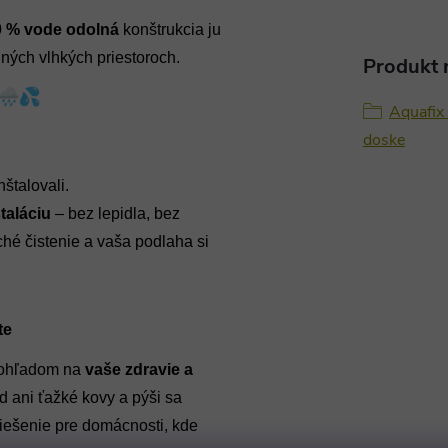
0 % vode odolná
konštrukcia ju
iných vlhkých priestoroch.
Produkt n
Aquafix 
doske
štalovali.
taláciu
– bez lepidla, bez
ché čistenie a vaša podlaha si
te
 ohľadom na
vaše zdravie a
d ani ťažké kovy a pýši sa
riešenie pre domácnosti, kde