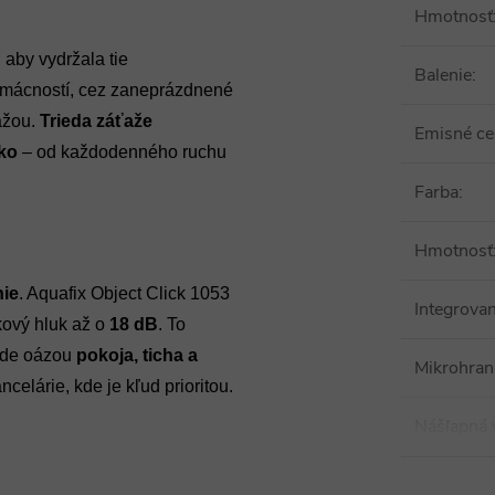
Hmotnosť
, aby vydržala tie
Balenie
:
omácností, cez zaneprázdnené
ažou.
Trieda záťaže
Emisné cer
ko
– od každodenného ruchu
Farba
:
Hmotnosť
nie
. Aquafix Object Click 1053
Integrova
kový hluk až o
18 dB
. To
ude oázou
pokoja, ticha a
Mikrohran
ncelárie, kde je kľud prioritou.
Nášľapná 