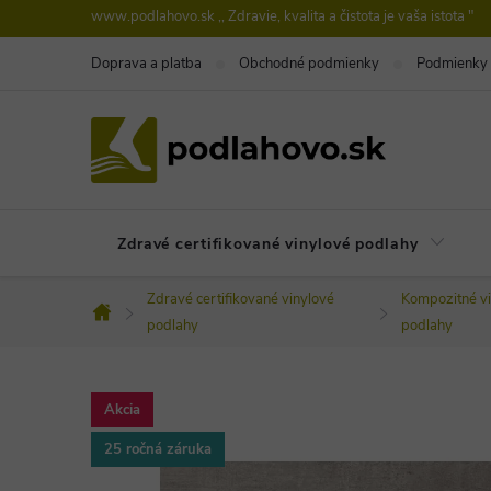
Prejsť
www.podlahovo.sk ,, Zdravie, kvalita a čistota je vaša istota "
na
Doprava a platba
Obchodné podmienky
Podmienky 
obsah
Zdravé certifikované vinylové podlahy
Zdravé certifikované vinylové
Kompozitné vi
Domov
podlahy
podlahy
Akcia
25 ročná záruka