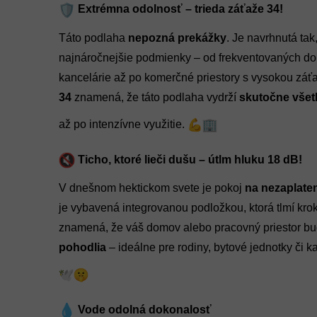
Extrémna odolnosť – trieda záťaže 34!
Táto podlaha
nepozná prekážky
. Je navrhnutá tak
najnáročnejšie podmienky – od frekventovaných d
kancelárie až po komerčné priestory s vysokou záť
34
znamená, že táto podlaha vydrží
skutočne všet
až po intenzívne využitie.
Ticho, ktoré lieči dušu – útlm hluku 18 dB!
V dnešnom hektickom svete je pokoj
na nezaplate
je vybavená integrovanou podložkou, ktorá tlmí kro
znamená, že váš domov alebo pracovný priestor b
pohodlia
– ideálne pre rodiny, bytové jednotky či ka
Vode odolná dokonalosť