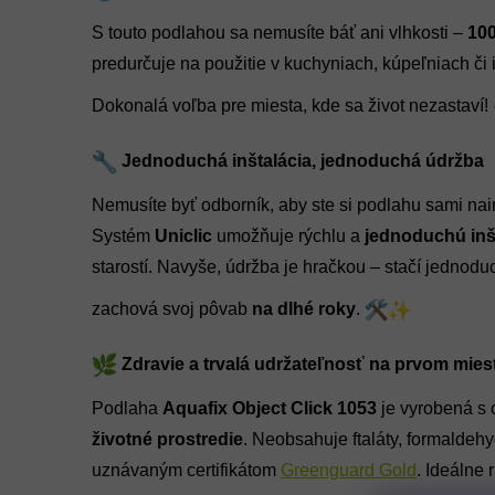
S touto podlahou sa nemusíte báť ani vlhkosti –
10
predurčuje na použitie v kuchyniach, kúpeľniach či 
Dokonalá voľba pre miesta, kde sa život nezastaví!
Jednoduchá inštalácia, jednoduchá údržba
Nemusíte byť odborník, aby ste si podlahu sami nain
Systém
Uniclic
umožňuje rýchlu a
jednoduchú inš
starostí. Navyše, údržba je hračkou – stačí jednodu
zachová svoj pôvab
na dlhé roky
.
Zdravie a trvalá udržateľnosť na prvom mies
Podlaha
Aquafix Object Click 1053
je vyrobená s
životné prostredie
. Neobsahuje ftaláty, formaldehy
uznávaným certifikátom
Greenguard Gold
. Ideálne 