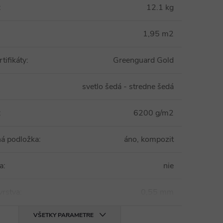
:
12.1 kg
1,95 m2
tifikáty
:
Greenguard Gold
svetlo šedá - stredne šedá
:
6200 g/m2
ná podložka
:
áno, kompozit
a
:
nie
vrstva
:
0,55 mm
VŠETKY PARAMETRE