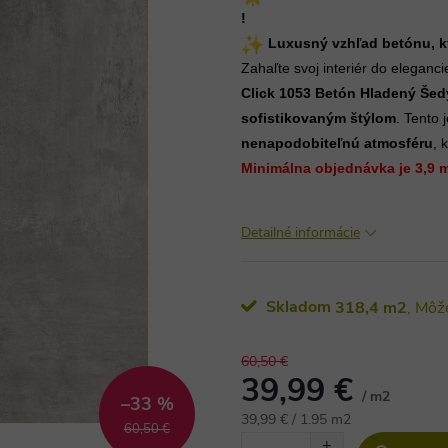
!
Luxusný vzhľad betónu, kt
Zahaľte svoj interiér do eleganc
Click 1053 Betón Hladený Šed
sofistikovaným štýlom
. Tento
nenapodobiteľnú atmosféru
, 
Minimálna objednávka je 3,9 m²
Detailné informácie
Skladom
318,4 m2
60,50 €
39,99 €
/ m2
–33 %
Jednotková
39,99 € / 1.95 m2
60,50 €
cena: