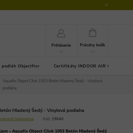
klamačný protokol
GDPR - ochrana osobných údajov
Kontakty
NÁKUPNÝ
KOŠÍK
Prázdny košík
Prihlásenie
 podláh Objectflor
Certifikáty INDOOR AIR COMFOR
Aquafix Object Click 1053 Betón Hladený Šedý - Vinylová
podlaha
Betón Hladený Šedý - Vinylová podlaha
robnosti hodnotenia
Kód:
19640
jem – Aquafix Object Click 1053 Betón Hladený Šedý 