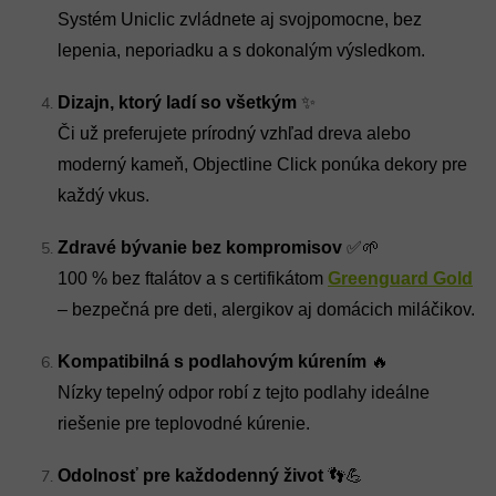
Systém Uniclic zvládnete aj svojpomocne, bez
lepenia, neporiadku a s dokonalým výsledkom.
Dizajn, ktorý ladí so všetkým
✨
Či už preferujete prírodný vzhľad dreva alebo
moderný kameň, Objectline Click ponúka dekory pre
každý vkus.
Zdravé bývanie bez kompromisov
✅🌱
100 % bez ftalátov a s certifikátom
Greenguard Gold
– bezpečná pre deti, alergikov aj domácich miláčikov.
Kompatibilná s podlahovým kúrením
🔥
Nízky tepelný odpor robí z tejto podlahy ideálne
riešenie pre teplovodné kúrenie.
Odolnosť pre každodenný život
👣💪