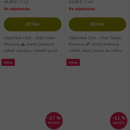
Jednotková
Jednotková
44,99 € / 1 m2
44,99 € / 1 m2
cena:
cena:
Na objednávku
Na objednávku
DETAIL
DETAIL
Objectline Click – Dub Costa
Objectline Click – Dub Toledo
Pieskový 🌊 Svetlý pieskový
Krémový 🌾 Jemný krémový
odtieň vytvára v interiéri pocit
odtieň, ktorý vnesie do vášho
priestoru a sviežosti. Vinylová
interiéru svetlo a útulnú
Akcia
Akcia
podlaha na HDF doske s...
atmosféru. HDF vinyl s
integrovanou...
–17 %
–11 %
54,30 €
54,30 €