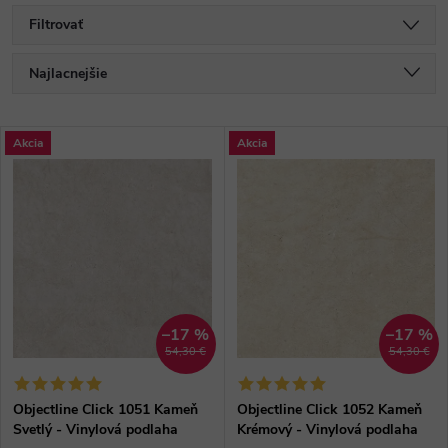
Filtrovať
R
Najlacnejšie
a
Najdrahšie
V
Akcia
Akcia
Najpredávanejšie
d
ý
Abecedne
e
p
n
i
i
s
–17 %
–17 %
54,30 €
54,30 €
e
p
Objectline Click 1051 Kameň
Objectline Click 1052 Kameň
p
Svetlý - Vinylová podlaha
Krémový - Vinylová podlaha