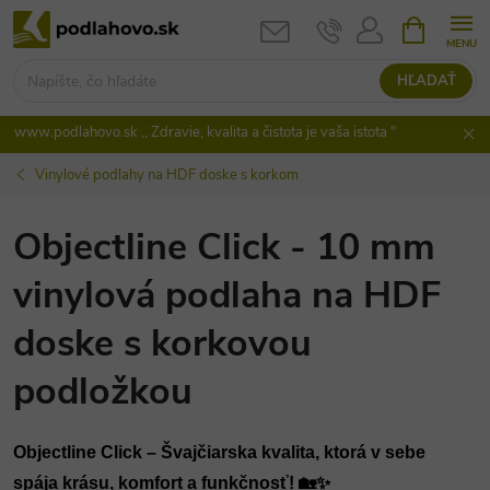
Prejsť
NÁKUPN
KOŠÍK
na
obsah
HĽADAŤ
www.podlahovo.sk ,, Zdravie, kvalita a čistota je vaša istota "
Vinylové podlahy na HDF doske s korkom
Objectline Click - 10 mm
vinylová podlaha na HDF
doske s korkovou
podložkou
Objectline Click – Švajčiarska kvalita, ktorá v sebe 
spája krásu, komfort a funkčnosť! 🏡✨