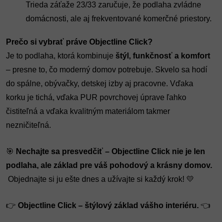
Trieda záťaže 23/33 zaručuje, že podlaha zvládne
domácnosti, ale aj frekventované komerčné priestory.
Prečo si vybrať práve Objectline Click?
Je to podlaha, ktorá kombinuje 
štýl, funkčnosť a komfort
– presne to, čo moderný domov potrebuje. Skvelo sa hodí 
do spálne, obývačky, detskej izby aj pracovne. Vďaka 
korku je tichá, vďaka PUR povrchovej úprave ľahko 
čistiteľná a vďaka kvalitným materiálom takmer 
nezničiteľná.
🎯 
Nechajte sa presvedčiť – Objectline Click nie je len 
podlaha, ale základ pre váš pohodový a krásny domov.
 Objednajte si ju ešte dnes a užívajte si každý krok! 💛
👉 
Objectline Click – štýlový základ vášho interiéru.
 👈