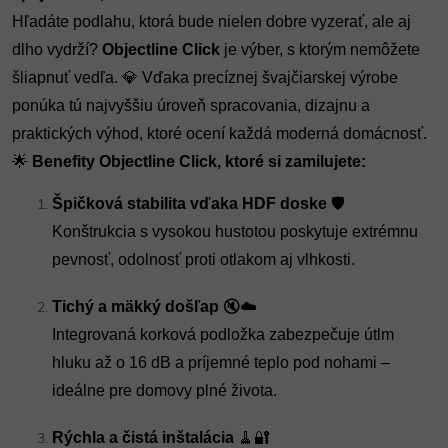
Hľadáte podlahu, ktorá bude nielen dobre vyzerať, ale aj 
dlho vydrží? 
Objectline Click
 je výber, s ktorým nemôžete 
šliapnuť vedľa. 💎 Vďaka precíznej švajčiarskej výrobe 
ponúka tú najvyššiu úroveň spracovania, dizajnu a 
praktických výhod, ktoré ocení každá moderná domácnosť.
🌟 
Benefity Objectline Click, ktoré si zamilujete:
Špičková stabilita vďaka HDF doske
🛡️
Konštrukcia s vysokou hustotou poskytuje extrémnu
pevnosť, odolnosť proti otlakom aj vlhkosti.
Tichý a mäkký došľap
🔇☁️
Integrovaná korková podložka zabezpečuje útlm
hluku až o 16 dB a príjemné teplo pod nohami –
ideálne pre domovy plné života.
Rýchla a čistá inštalácia
🧹🔐