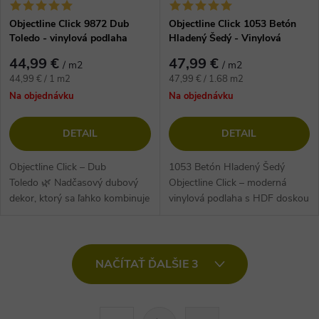
Objectline Click 9872 Dub
Objectline Click 1053 Betón
Toledo - vinylová podlaha
Hladený Šedý - Vinylová
podlaha
44,99 €
47,99 €
/ m2
/ m2
Jednotková
Jednotková
44,99 € / 1 m2
47,99 € / 1.68 m2
cena:
cena:
Na objednávku
Na objednávku
DETAIL
DETAIL
Objectline Click – Dub
1053 Betón Hladený Šedý
Toledo 🌿 Nadčasový dubový
Objectline Click – moderná
dekor, ktorý sa ľahko kombinuje
vinylová podlaha s HDF doskou
s moderným aj klasickým
a integrovanou korkovou
interiérom. Vinylová podlaha na
podložkou, ktorá tlmí hluk až
HDF...
16 dB....
O
NAČÍTAŤ ĎALŠIE 3
v
l
S