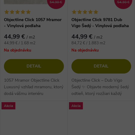
54,30 €
54,30 €
Objectline Click 1057 Mramor
Objectline Click 9781 Dub
- Vinylová podlaha
Vigo Šedý - Vinylová podlaha
44,99 €
44,99 €
/ m2
/ m2
Jednotková
Jednotková
44,99 € / 1.68 m2
84,72 € / 1.883 m2
cena:
cena:
Na objednávku
Na objednávku
DETAIL
DETAIL
1057 Mramor Objectline Click
Objectline Click – Dub Vigo
Luxusný vzhľad mramoru, ktorý
Šedý ✨ Objavte moderný šedý
dodá vášmu interiéru
odtieň, ktorý rozžiari každý
sofistikovaný charakter. HDF
interiér. Vinylová HDF podlaha
Akcia
Akcia
doska s integrovanou
s integrovanou korkovou...
korkovou...