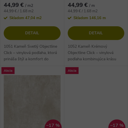
r
r
44,99 €
44,99 €
/ m2
/ m
o
Jednotková
Jednotková
44,99 € / 1.68 m2
44,99 € / 1.68 m2
cena:
cena:
o
Skladom
47,04 m2
Skladom
146,16 m
d
d
DETAIL
DETAIL
u
u
1051 Kameň Svetlý Objectline
1052 Kameň Krémový
k
Click – vinylová podlaha, ktorá
Objectline Click – vinylová
prináša štýl a komfort do
podlaha kombinujúca krásu
k
každého interiéru! 🏡✨
krémového kameňa s
t
Akcia
Akcia
Moderný dekor svetlého
praktickosťou HDF dosky a
t
kameňa v...
korkovej podložky. Ideálna...
o
o
v
v
–17 %
–17 %