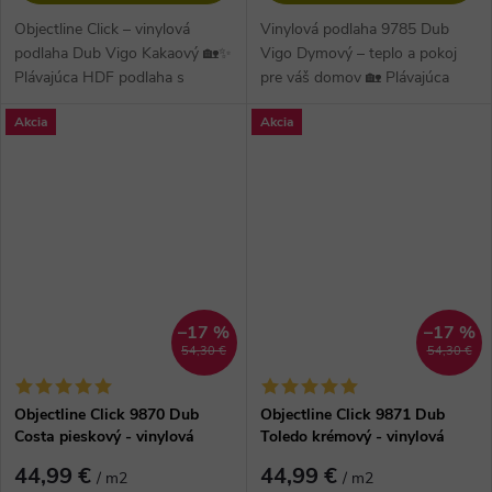
Objectline Click – vinylová
Vinylová podlaha 9785 Dub
podlaha Dub Vigo Kakaový 🏡✨
Vigo Dymový – teplo a pokoj
Plávajúca HDF podlaha s
pre váš domov 🏡 Plávajúca
integrovanou korkovou
podlaha na HDF doske s
Akcia
Akcia
podložkou prináša teplý dotyk
integrovanou korkovou
bosou nohou,...
podložkou zaručuje...
–17 %
–17 %
54,30 €
54,30 €
Objectline Click 9870 Dub
Objectline Click 9871 Dub
Costa pieskový - vinylová
Toledo krémový - vinylová
podlaha
podlaha
44,99 €
44,99 €
/ m2
/ m2