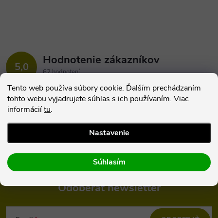
Hodnotenie zákazníkov
5,0
62 hodnotení
Zobraziť recenzie
Tento web používa súbory cookie. Ďalším prechádzaním
tohto webu vyjadrujete súhlas s ich používaním. Viac
informácií
tu
.
Nastavenie
Súhlasím
Odoberať newsletter
Z