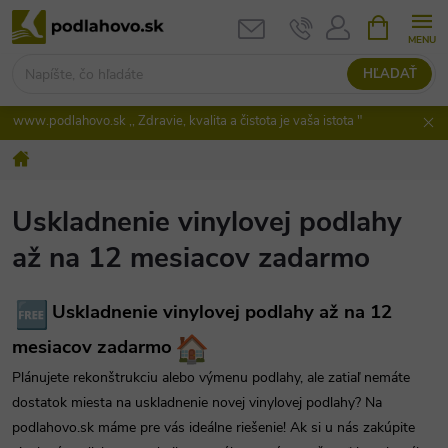
Prejsť
NÁKUPN
KOŠÍK
na
obsah
HĽADAŤ
www.podlahovo.sk ,, Zdravie, kvalita a čistota je vaša istota "
Domov
Uskladnenie vinylovej podlahy
až na 12 mesiacov zadarmo
Uskladnenie vinylovej podlahy až na 12
mesiacov zadarmo
Plánujete rekonštrukciu alebo výmenu podlahy, ale zatiaľ nemáte
dostatok miesta na uskladnenie novej vinylovej podlahy? Na
podlahovo.sk máme pre vás ideálne riešenie! Ak si u nás zakúpite