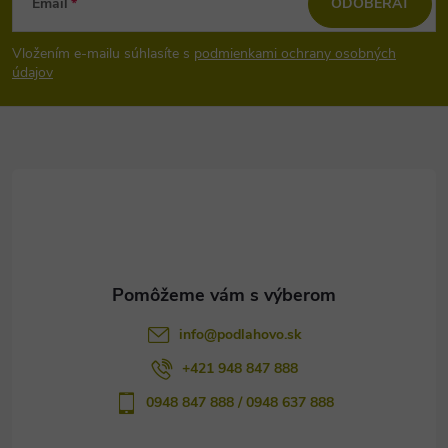
Email
ODOBERAŤ
á
Vložením e-mailu súhlasíte s
podmienkami ochrany osobných
p
údajov
ä
t
i
e
info
@
podlahovo.sk
+421 948 847 888
0948 847 888 / 0948 637 888