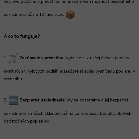
vinylovú podlahu v predstihu, ponúkame vám možnosť bezplatného
uskladnenia až na 12 mesiacov.
Ako to funguje?
1.
Zakúpenie v predstihu
: Vyberte si z našej širokej ponuky
kvalitných vinylových podláh a zakúpte si svoju vysnívanú podlahu v
predstihu.
2.
Bezplatné uskladnenie
: My sa postaráme o jej bezpečné
uskladnenie v našich skladoch až na 12 mesiacov bez akýchkoľvek
dodatočných poplatkov.