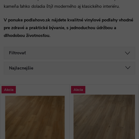
kameňa ľahko doladia štýl moderného aj klasického interiéru.
V ponuke podlahovo.sk nájdete kvalitné vinylové podlahy vhodné
pre zdravé a praktické bývanie, s jednoduchou údržbou a
dlhodobou životnosťou.
Filtrovať
R
Najlacnejšie
a
Najdrahšie
V
Akcia
Akcia
Najpredávanejšie
d
ý
Abecedne
e
p
n
i