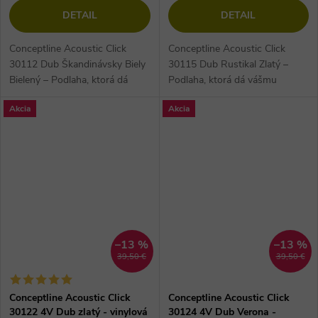
DETAIL
DETAIL
Conceptline Acoustic Click
Conceptline Acoustic Click
30112 Dub Škandinávsky Biely
30115 Dub Rustikal Zlatý –
Bielený – Podlaha, ktorá dá
Podlaha, ktorá dá vášmu
vášmu domovu
domovu dušu Predstavte si
Akcia
Akcia
dušu Predstavte si dokonalý
dokonalý domov, kde sa...
domov, kde sa...
–13 %
–13 %
39,50 €
39,50 €
Conceptline Acoustic Click
Conceptline Acoustic Click
30122 4V Dub zlatý - vinylová
30124 4V Dub Verona -