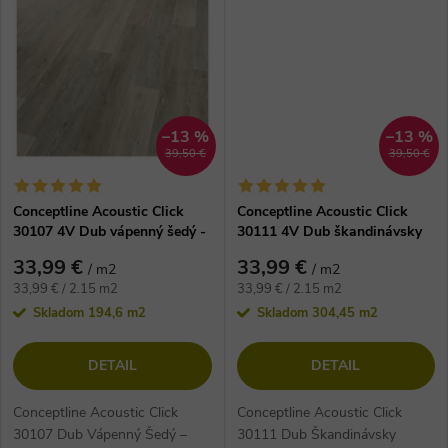
o
v
v
–13 %
–13 %
39,50 €
39,50 €
Conceptline Acoustic Click
Conceptline Acoustic Click
30107 4V Dub vápenný šedý -
30111 4V Dub škandinávsky
vinylová podlaha
medový - vinylová podlaha
33,99 €
33,99 €
/ m2
/ m2
Jednotková
Jednotková
33,99 € / 2.15 m2
33,99 € / 2.15 m2
cena:
cena:
Skladom
194,6 m2
Skladom
304,45 m2
DETAIL
DETAIL
Conceptline Acoustic Click
Conceptline Acoustic Click
30107 Dub Vápenný Šedý –
30111 Dub Škandinávsky