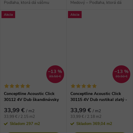
Podlaha, ktorá dá vášmu
Medový – Podlaha, ktorá dá
domovu dušu Predstavte si
vášmu domovu
Akcia
Akcia
dokonalý domov, kde sa...
dušu Predstavte si dokonalý
domov, kde sa...
–13 %
–13 %
39,50 €
39,50 €
Conceptline Acoustic Click
Conceptline Acoustic Click
30112 4V Dub škandinávsky
30115 4V Dub rustikal zlatý -
biely bielený - vinylová
vinylová podlaha
33,99 €
33,99 €
/ m2
/ m2
podlaha
Jednotková
Jednotková
33,99 € / 2.15 m2
33,99 € / 2.18 m2
cena:
cena:
Skladom
297 m2
Skladom
369,04 m2