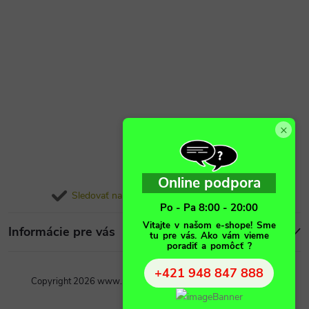
×
Online podpora
Sledovať na Instagrame
Po - Pa 8:00 - 20:00
Vitajte v našom e-shope! Sme
Informácie pre vás
tu pre vás. Ako vám vieme
poradiť a pomôcť ?
+421 948 847 888
Copyright 2026
www.podlahovo.sk
. Všetky práva vyhradené.
Vytvoril Shoptet