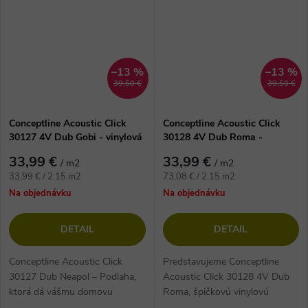
–13 %
–13 %
39,50 €
39,50 €
Conceptline Acoustic Click
Conceptline Acoustic Click
30127 4V Dub Gobi - vinylová
30128 4V Dub Roma -
podlaha
vinylová podlaha
33,99 €
33,99 €
/ m2
/ m2
Jednotková
Jednotková
33,99 € / 2.15 m2
73,08 € / 2.15 m2
cena:
cena:
Na objednávku
Na objednávku
DETAIL
DETAIL
Conceptline Acoustic Click
Predstavujeme Conceptline
30127 Dub Neapol – Podlaha,
Acoustic Click 30128 4V Dub
ktorá dá vášmu domovu
Roma, špičkovú vinylovú
dušu Predstavte si dokonalý
podlahu, ktorá prichádza s