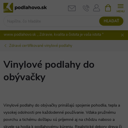
Prejsť
NÁKUPN
KOŠÍK
na
obsah
HĽADAŤ
www.podlahovo.sk ,, Zdravie, kvalita a čistota je vaša istota "
Zdravé certifikované vinylové podlahy
Vinylové podlahy do
obývačky
Vinylové podlahy do obývačky prinášajú spojenie pohodlia, tepla a
vysokej odolnosti pre každodenné používanie. Vďaka pružnému
povrchu a tichému došľapu sú príjemné aj na chôdzu naboso a
skvele sa hodia k podlahovému kúreniu. Realistické dekory dreva či