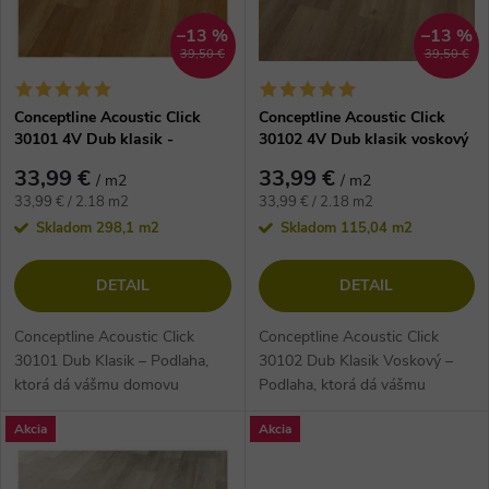
i
s
–13 %
–13 %
39,50 €
39,50 €
e
p
Conceptline Acoustic Click
Conceptline Acoustic Click
p
30101 4V Dub klasik -
30102 4V Dub klasik voskový
r
vinylová podlaha
- vinylová podlaha
r
33,99 €
33,99 €
/ m2
/ m2
o
Jednotková
Jednotková
33,99 € / 2.18 m2
33,99 € / 2.18 m2
cena:
cena:
o
Skladom
298,1 m2
Skladom
115,04 m2
d
d
DETAIL
DETAIL
u
u
Conceptline Acoustic Click
Conceptline Acoustic Click
k
30101 Dub Klasik – Podlaha,
30102 Dub Klasik Voskový –
ktorá dá vášmu domovu
Podlaha, ktorá dá vášmu
k
dušu Predstavte si dokonalý
domovu dušu Predstavte si
t
Akcia
Akcia
domov, kde sa spája prírodná...
dokonalý domov, kde sa...
t
o