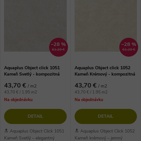
ý
e
p
n
i
i
s
–28 %
–28 %
61,20 €
61,20 €
e
p
Aquaplus Object click 1051
Aquaplus Object click 1052
p
Kameň Svetlý - kompozitná
Kameň Krémový - kompozitná
r
vinylová podlaha
vinylová podlaha
r
43,70 €
43,70 €
/ m2
/ m2
o
Jednotková
Jednotková
43,70 € / 1.95 m2
43,70 € / 1.95 m2
cena:
cena:
o
Na objednávku
Na objednávku
d
d
DETAIL
DETAIL
u
u
🔝 Aquaplus Object Click 1051
🔝 Aquaplus Object Click 1052
Kameň Svetlý – elegantný
Kameň krémový – jemný