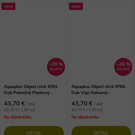
v dekore Dub Vigo šedý s
vinylová podlaha v dekore Dub
Akcia
Akcia
hrúbkou 6,5 mm a útlmom
Vigo prírodný s hrúbkou 6,5
hluku až...
mm a...
–28 %
–28 %
61,20 €
61,20 €
Aquaplus Object click 9783
Aquaplus Object click 9784
Dub Pobrežný Pieskový -
Dub Vigo Kakaový -
kompozitná vinylová podlaha
kompozitná vinylová podlaha
43,70 €
43,70 €
/ m2
/ m2
Jednotková
Jednotková
43,70 € / 1.95 m2
43,70 € / 1.95 m2
cena:
cena:
Na objednávku
Na objednávku
DETAIL
DETAIL