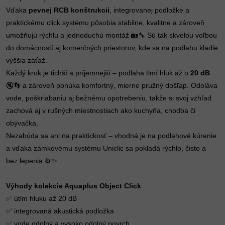
Vďaka
pevnej RCB konštrukcii
, integrovanej podložke a
praktickému click systému pôsobia stabilne, kvalitne a zároveň
umožňujú rýchlu a jednoduchú montáž 🏡🔧 Sú tak skvelou voľbou
do domácností aj komerčných priestorov, kde sa na podlahu kladie
vyššia záťaž.
Každý krok je tichší a príjemnejší – podlaha tlmí hluk až o
20 dB
🔇👣 a zároveň ponúka komfortný, mierne pružný došľap. Odoláva
vode, poškriabaniu aj bežnému opotrebeniu, takže si svoj vzhľad
zachová aj v rušných miestnostiach ako kuchyňa, chodba či
obývačka.
Nezabúda sa ani na praktickosť – vhodná je na podlahové kúrenie
a vďaka zámkovému systému Uniclic sa pokladá rýchlo, čisto a
bez lepenia ⚙️✨
Výhody kolekcie Aquaplus Object Click
✅ útlm hluku až 20 dB
✅ integrovaná akustická podložka
✅ vode odolný a vysoko odolný povrch