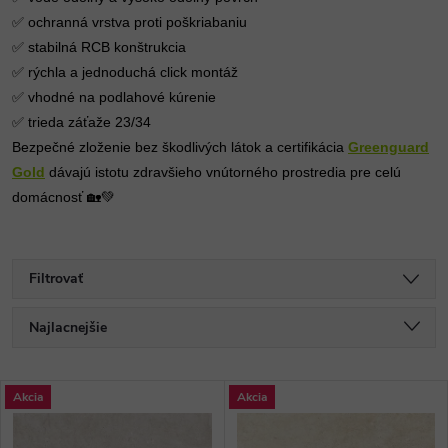
✅ ochranná vrstva proti poškriabaniu
✅ stabilná RCB konštrukcia
✅ rýchla a jednoduchá click montáž
✅ vhodné na podlahové kúrenie
✅ trieda záťaže 23/34
Bezpečné zloženie bez škodlivých látok a certifikácia
Greenguard
Gold
dávajú istotu zdravšieho vnútorného prostredia pre celú
domácnosť 🏡💚
Filtrovať
R
Najlacnejšie
a
Najdrahšie
V
Akcia
Akcia
Najpredávanejšie
d
Abecedne