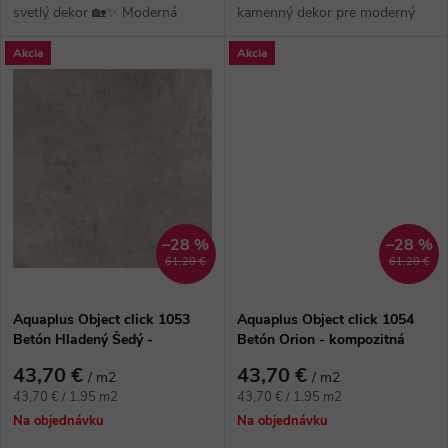
k
svetlý dekor 🏡✨ Moderná
kamenný dekor pre moderný
k
vinylová podlaha v dekore
interiér 🤍✨ Elegantná vinylová
t
Akcia
Akcia
svetlého kameňa s hrúbkou 6,5
podlaha v krémovom
t
mm a útlmom...
kamennom dekore s...
o
o
v
v
–28 %
–28 %
61,20 €
61,20 €
Aquaplus Object click 1053
Aquaplus Object click 1054
Betón Hladený Šedý -
Betón Orion - kompozitná
kompozitná vinylová podlaha
vinylová podlaha
43,70 €
43,70 €
/ m2
/ m2
Jednotková
Jednotková
43,70 € / 1.95 m2
43,70 € / 1.95 m2
cena:
cena:
Na objednávku
Na objednávku