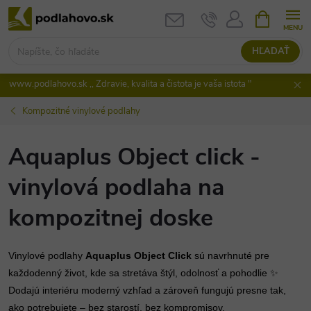
Prejsť
NÁKUPN
KOŠÍK
na
obsah
HĽADAŤ
www.podlahovo.sk ,, Zdravie, kvalita a čistota je vaša istota "
Kompozitné vinylové podlahy
Aquaplus Object click -
vinylová podlaha na
kompozitnej doske
Vinylové podlahy
Aquaplus Object Click
sú navrhnuté pre
každodenný život, kde sa stretáva štýl, odolnosť a pohodlie ✨
Dodajú interiéru moderný vzhľad a zároveň fungujú presne tak,
ako potrebujete – bez starostí, bez kompromisov.