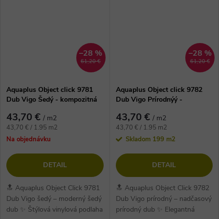
–28 %
–28 %
61,20 €
61,20 €
Aquaplus Object click 9781
Aquaplus Object click 9782
Dub Vigo Šedý - kompozitná
Dub Vigo Prírodnýý -
vinylová podlaha
kompozitná vinylová podlaha
43,70 €
43,70 €
/ m2
/ m2
Jednotková
Jednotková
43,70 € / 1.95 m2
43,70 € / 1.95 m2
cena:
cena:
Na objednávku
Skladom
199 m2
DETAIL
DETAIL
🔝 Aquaplus Object Click 9781
🔝 Aquaplus Object Click 9782
Dub Vigo šedý – moderný šedý
Dub Vigo prírodný – nadčasový
dub ✨ Štýlová vinylová podlaha
prírodný dub ✨ Elegantná