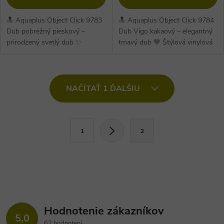
🔝 Aquaplus Object Click 9783
🔝 Aquaplus Object Click 9784
Dub pobrežný pieskový –
Dub Vigo kakaový – elegantný
prirodzený svetlý dub ✨
tmavý dub 🤎 Štýlová vinylová
Moderná vinylová podlaha v
podlaha v dekore Dub Vigo
dekore Dub pobrežný pieskový
kakaový s hrúbkou 6,5 mm a
s hrúbkou 6,5...
útlmom...
O
NAČÍTAŤ 1 ĎALŠIU
v
l
S
1
2
t
á
r
d
á
a
n
k
c
o
Hodnotenie zákazníkov
5,0
v
62 hodnotení