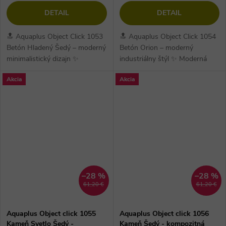
DETAIL
DETAIL
🔝 Aquaplus Object Click 1053
🔝 Aquaplus Object Click 1054
Betón Hladený Šedý – moderný
Betón Orion – moderný
minimalistický dizajn ✨
industriálny štýl ✨ Moderná
Elegantná vinylová podlaha v
vinylová podlaha v dekore
Akcia
Akcia
dekore hladeného sivého
Betón Orion s hrúbkou 6,5 mm
betónu s...
a útlmom...
–28 %
–28 %
61,20 €
61,20 €
Aquaplus Object click 1055
Aquaplus Object click 1056
Kameň Svetlo Šedý -
Kameň Šedý - kompozitná