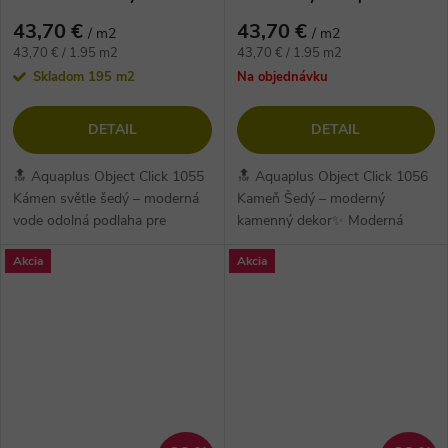
kompozitná vinylová podlaha
vinylová podlaha
43,70 €
43,70 €
/ m2
/ m2
Jednotková
Jednotková
43,70 € / 1.95 m2
43,70 € / 1.95 m2
cena:
cena:
Skladom
195 m2
Na objednávku
DETAIL
DETAIL
🔝 Aquaplus Object Click 1055
🔝 Aquaplus Object Click 1056
Kámen světle šedý – moderná
Kameň Šedý – moderný
vode odolná podlaha pre
kamenný dekor✨ Moderná
štýlový interiér ✨ 💧 100 %
vinylová podlaha v sivom
Akcia
Akcia
vodeodolné vinylové prevedenie
kamennom dekore s hrúbkou
je...
6,5 mm a útlmom...