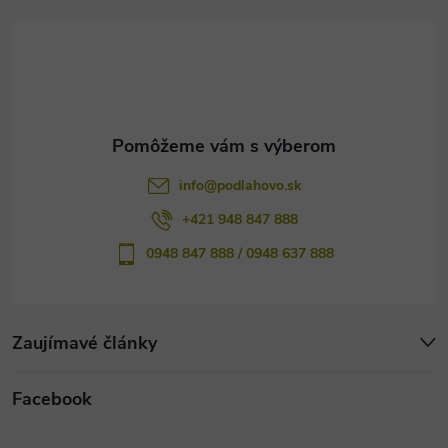
t
u
i
e
info
@
podlahovo.sk
+421 948 847 888
0948 847 888 / 0948 637 888
Zaujímavé články
Facebook