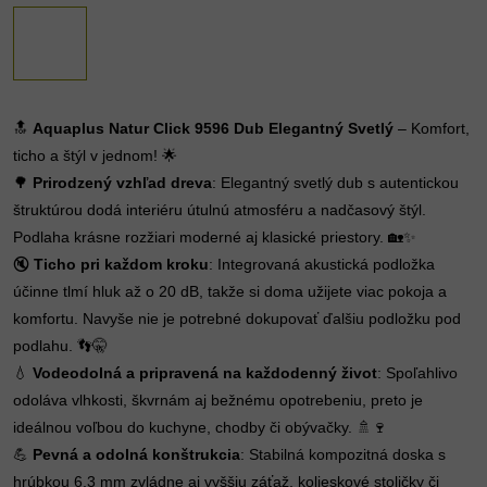
🔝
Aquaplus Natur Click 9596 Dub Elegantný Svetlý
– Komfort,
ticho a štýl v jednom! 🌟
🌳
Prirodzený vzhľad dreva
: Elegantný svetlý dub s autentickou
štruktúrou dodá interiéru útulnú atmosféru a nadčasový štýl.
Podlaha krásne rozžiari moderné aj klasické priestory. 🏡✨
🔇
Ticho pri každom kroku
: Integrovaná akustická podložka
účinne tlmí hluk až o 20 dB, takže si doma užijete viac pokoja a
komfortu. Navyše nie je potrebné dokupovať ďalšiu podložku pod
podlahu. 👣🤫
💧
Vodeodolná a pripravená na každodenný život
: Spoľahlivo
odoláva vlhkosti, škvrnám aj bežnému opotrebeniu, preto je
ideálnou voľbou do kuchyne, chodby či obývačky. 🚿🍷
💪
Pevná a odolná konštrukcia
: Stabilná kompozitná doska s
hrúbkou 6,3 mm zvládne aj vyššiu záťaž, kolieskové stoličky či