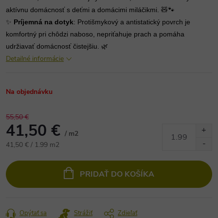
aktívnu domácnosť s deťmi a domácimi miláčikmi. 🧸🐾
✨
Príjemná na dotyk
: Protišmykový a antistatický povrch je
komfortný pri chôdzi naboso, nepriťahuje prach a pomáha
udržiavať domácnosť čistejšiu. 🌿
Detailné informácie
Na objednávku
55,50 €
41,50 €
/ m2
Jednotková
41,50 € / 1.99 m2
cena:
PRIDAŤ DO KOŠÍKA
Opýtať sa
Strážiť
Zdieľať