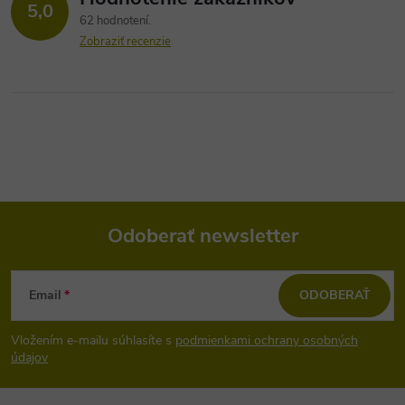
5,0
62 hodnotení
Zobraziť recenzie
Odoberať newsletter
Z
Email
ODOBERAŤ
á
Vložením e-mailu súhlasíte s
podmienkami ochrany osobných
p
údajov