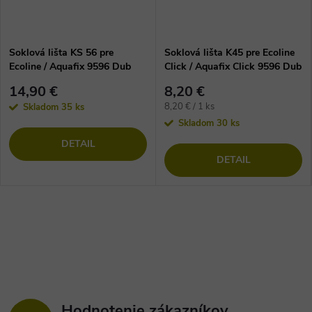
Soklová lišta KS 56 pre
Soklová lišta K45 pre Ecoline
Ecoline / Aquafix 9596 Dub
Click / Aquafix Click 9596 Dub
Elegantný Svetlý
Elegantný Svetlý
14,90 €
8,20 €
Jednotková
8,20 € / 1 ks
Skladom
35 ks
cena:
Skladom
30 ks
DETAIL
DETAIL
Hodnotenie zákazníkov