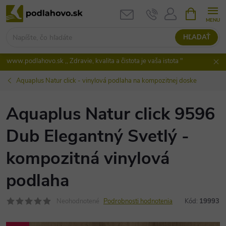
Prejsť
NÁKUPN
KOŠÍK
na
obsah
HĽADAŤ
www.podlahovo.sk ,, Zdravie, kvalita a čistota je vaša istota "
Aquaplus Natur click - vinylová podlaha na kompozitnej doske
Aquaplus Natur click 9596
Dub Elegantný Svetlý -
kompozitná vinylová
podlaha
Neohodnotené
Podrobnosti hodnotenia
Kód:
19993