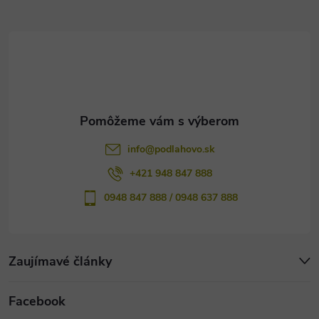
ä
t
i
e
info
@
podlahovo.sk
+421 948 847 888
0948 847 888 / 0948 637 888
Zaujímavé články
Facebook