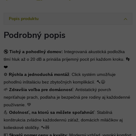
Popis produktu
Podrobný popis
🔇
Tichý a pohodlný domov:
Integrovaná akustická podložka
tlmí hluk až o 20 dB a prináša príjemný pocit pri každom kroku. 👣
❤️
⚙️
Rýchla a jednoduchá montáž
: Click systém umožňuje
pohodlnú inštaláciu bez zbytočných komplikácií. 🔨😃
🌱
Zdravšia voľba pre domácnosť
: Antistatický povrch
nepriťahuje prach, podlaha je bezpečná pre rodiny aj každodenné
používanie. 💚
💪
Odolnosť, na ktorú sa môžete spoľahnúť
: Stabilná
konštrukcia zvládne každodennú záťaž, domácich miláčikov aj
kolieskové stoličky. 🐾🧸
💵
Skvelý pomer ceny a kvality
: Moderný vzhľad, vysoký komfort