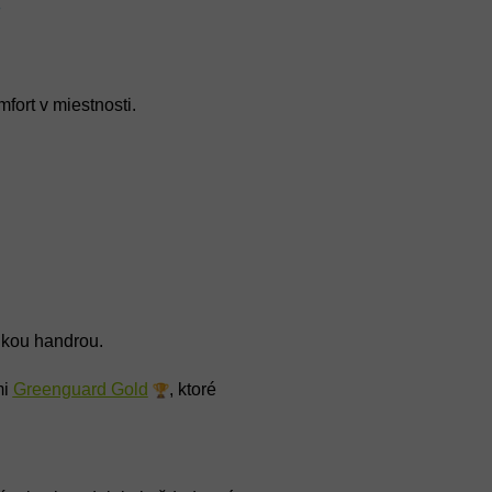
mfort v miestnosti.
lhkou handrou.
mi
Greenguard Gold
, ktoré