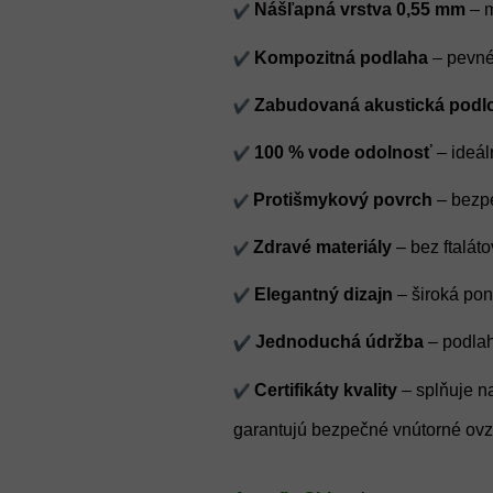
Nášľapná vrstva 0,55 mm
– m
Kompozitná podlaha
– pevné 
Zabudovaná akustická podl
100 % vode odolnosť
– ideál
Protišmykový povrch
– bezpe
Zdravé materiály
– bez ftaláto
Elegantný dizajn
– široká pon
Jednoduchá údržba
– podlah
Certifikáty kvality
– splňuje na
garantujú bezpečné vnútorné ovz