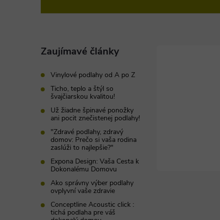
á
p
ä
Zaujímavé články
t
Vinylové podlahy od A po Z
Ticho, teplo a štýl so
i
švajčiarskou kvalitou!
Už žiadne špinavé ponožky
ani pocit znečistenej podlahy!
e
"Zdravé podlahy, zdravý
domov: Prečo si vaša rodina
zaslúži to najlepšie?"
Expona Design: Vaša Cesta k
Dokonalému Domovu
Ako správny výber podlahy
ovplyvní vaše zdravie
Conceptline Acoustic click :
tichá podlaha pre váš