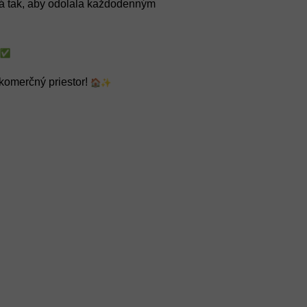
á tak, aby odolala každodenným
 komerčný priestor!