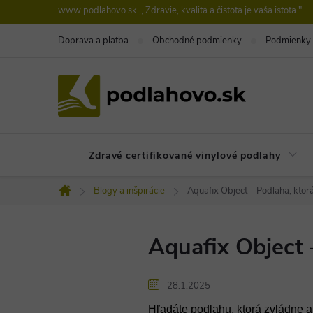
Prejsť
www.podlahovo.sk ,, Zdravie, kvalita a čistota je vaša istota "
na
Doprava a platba
Obchodné podmienky
Podmienky 
obsah
Zdravé certifikované vinylové podlahy
Blogy a inšpirácie
Aquafix Object – Podlaha, ktorá
Domov
Aquafix Object –
28.1.2025
Hľadáte podlahu, ktorá zvládne a