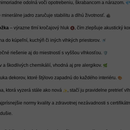
imoriadne odolná voči opotrebeniu, škrabancom a nárazom.
minerálne jadro zaručuje stabilitu a dlhú životnosť.
ožka
– výrazne tlmí kročajový hluk
, čím zlepšuje akustický ko
na do kúpeľní, kuchýň či iných vlhkých priestorov.
čné riešenie aj do miestností s vyššou vlhkosťou.
v a škodlivých chemikálií, vhodná aj pre alergikov.
uka dekorov, ktoré štýlovo zapadnú do každého interiéru.
a, ktorá vyzerá stále ako nová
, stačí ju pravidelne pretrieť v
jprísnejšie normy kvality a zdravotnej nezávadnosti s certifikát
dušie.