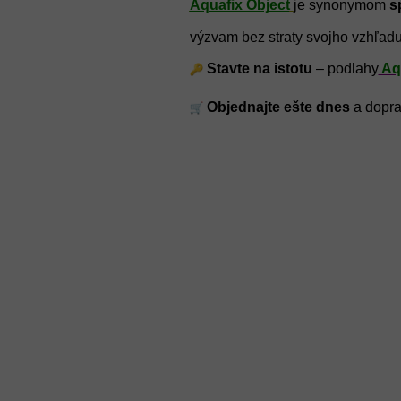
Aquafix Object
je synonymom
s
výzvam bez straty svojho vzhľadu
Stavte na istotu
– podlahy
Aqu
Objednajte ešte dnes
a dopraj