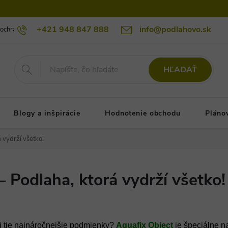
+421 948 847 888
info@podlahovo.sk
ochrany osobných údajov podlahovo.sk
Reklamačné podmienky
Re
HĽADAŤ
Blogy a inšpirácie
Hodnotenie obchodu
Pláno
 vydrží všetko!
 Podlaha, ktorá vydrží všetko!
j tie najnáročnejšie podmienky?
Aquafix Object
je špeciálne n