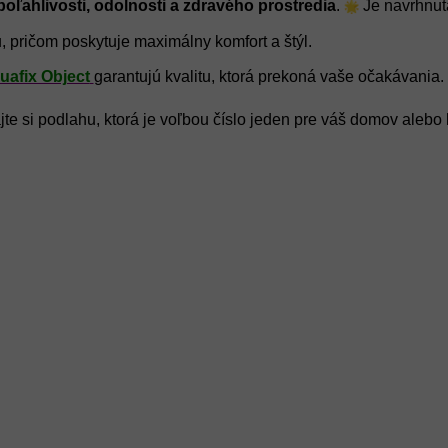
poľahlivosti, odolnosti a zdravého prostredia
.
Je navrhnut
, pričom poskytuje maximálny komfort a štýl.
afix Object
garantujú kvalitu, ktorá prekoná vaše očakávania.
te si podlahu, ktorá je voľbou číslo jeden pre váš domov alebo