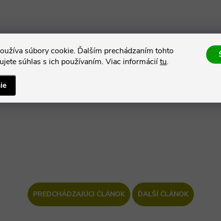
oužíva súbory cookie. Ďalším prechádzaním tohto
jete súhlas s ich používaním. Viac informácií
tu
.
ie
PREDCHÁDZAJÚCI ČLÁNOK
ĎALŠÍ ČLÁNOK