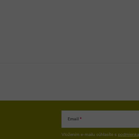
Email
Vložením e-mailu súhlasíte s
podmienka