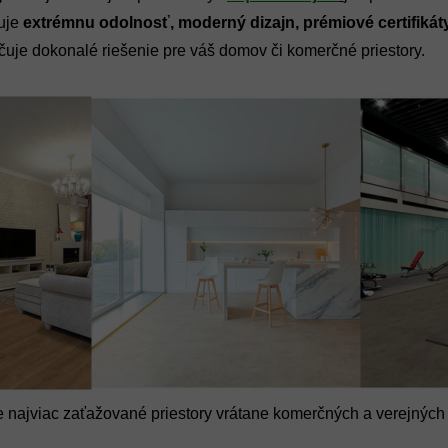
uje
extrémnu odolnosť, moderný dizajn, prémiové certifikáty
učuje dokonalé riešenie pre váš domov či komerčné priestory.
 najviac zaťažované priestory vrátane komerčných a verejných 