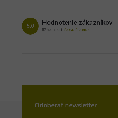
Hodnotenie zákazníkov
5,0
62 hodnotení
Zobraziť recenzie
Z
Odoberať newsletter