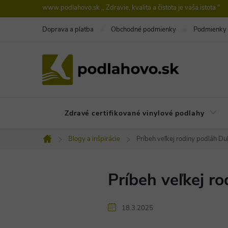
Prejsť
www.podlahovo.sk ,, Zdravie, kvalita a čistota je vaša istota "
na
Doprava a platba
Obchodné podmienky
Podmienky 
obsah
Zdravé certifikované vinylové podlahy
Blogy a inšpirácie
Príbeh veľkej rodiny podláh Du
Domov
Príbeh veľkej r
18.3.2025