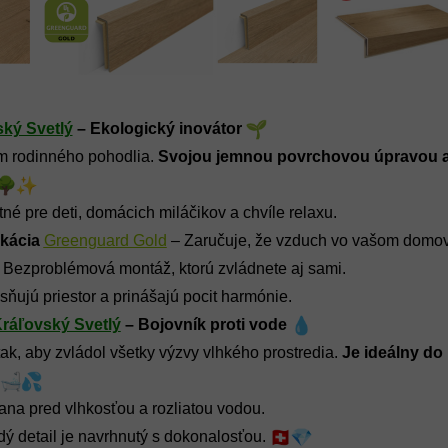
ský Svetlý
 – Ekologický inovátor 
m rodinného pohodlia. 
Svojou jemnou povrchovou úpravou a 
tné pre deti, domácich miláčikov a chvíle relaxu.
ikácia
Greenguard Gold
 – Zaručuje, že vzduch vo vašom domove
– Bezproblémová montáž, ktorú zvládnete aj sami.
sňujú priestor a prinášajú pocit harmónie.
Kráľovský Svetlý
 – Bojovník proti vode 
tak, aby zvládol všetky výzvy vlhkého prostredia. 
Je ideálny do
ana pred vlhkosťou a rozliatou vodou.
dý detail je navrhnutý s dokonalosťou. 