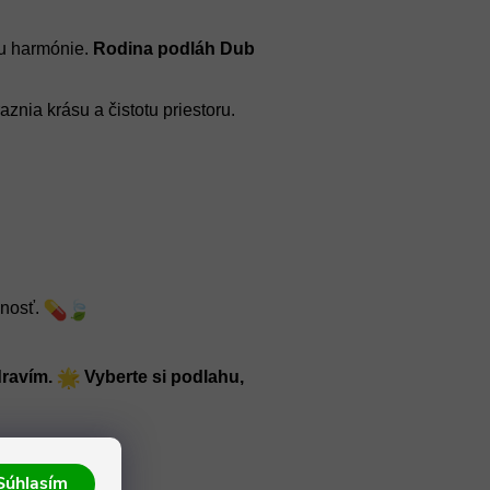
u harmónie. 
Rodina podláh Dub 
aznia krásu a čistotu priestoru. 
nosť. 
ravím. 
 Vyberte si podlahu, 
Súhlasím