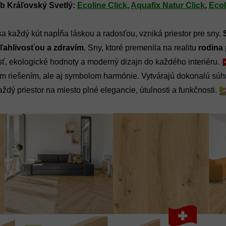
b Kráľovský Svetlý: 
Ecoline Click
, 
Aquafix Natur Click
, 
Ecol
každý kút napĺňa láskou a radosťou, vzniká priestor pre sny. 
ľahlivosťou a zdravím
. Sny, ktoré premenila na realitu
 rodina
sť, ekologické hodnoty a moderný dizajn do každého interiéru. 
kým riešením, ale aj symbolom harmónie. Vytvárajú dokonalú súh
ždý priestor na miesto plné elegancie, útulnosti a funkčnosti. 