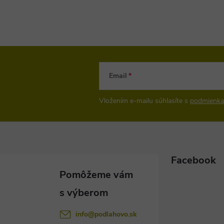
Email
Vložením e-mailu súhlasíte s
podmienka
Facebook
info
@
podlahovo.sk