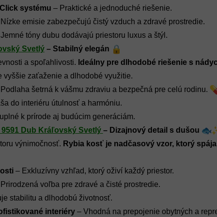
 Click systému
 – Praktické a jednoduché riešenie.
 Nízke emisie zabezpečujú čistý vzduch a zdravé prostredie.
 Jemné tóny dubu dodávajú priestoru luxus a štýl.
ovský Svetlý
 – Stabilný elegán 
osti a spoľahlivosti. 
Ideálny pre dlhodobé riešenie s nád
 vyššie zaťaženie a dlhodobé využitie.
 Podlaha šetrná k vášmu zdraviu a bezpečná pre celú rodinu. 
ša do interiéru útulnosť a harmóniu.
uplné k prírode aj budúcim generáciám.
ť 9591 Dub Kráľovský Svetlý
– Dizajnový detail s dušou
toru výnimočnosť. 
Rybia kosť je nadčasový vzor, ktorý spája
osti 
– Exkluzívny vzhľad, ktorý oživí každý priestor.
 Prirodzená voľba pre zdravé a čisté prostredie.
e stabilitu a dlhodobú životnosť.
fistikované interiéry
 – Vhodná na prepojenie obytných a repre