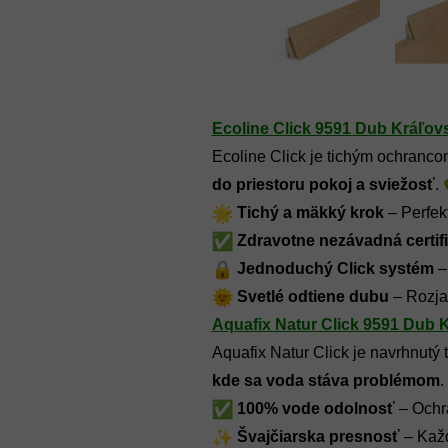
Ecoline Click 9591 Dub Kráľov
Ecoline Click je tichým ochranco
do priestoru pokoj a sviežosť
. 
Tichý a mäkký krok 
– Perfek
Zdravotne nezávadná certif
Jednoduchý Click systém
 
Svetlé odtiene dubu
 – Rozja
Aquafix Natur Click 9591 Dub 
Aquafix Natur Click je navrhnutý 
kde sa voda stáva problémom
. 
100% vode odolnosť 
– Ochr
Švajčiarska presnosť
 – Kaž