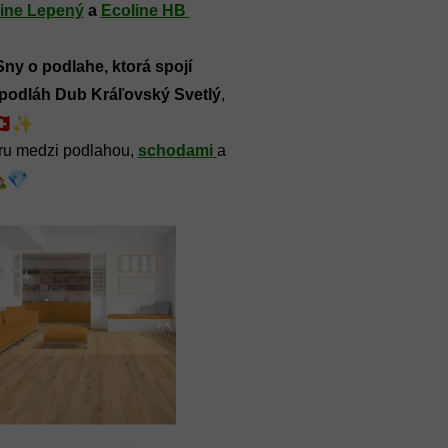
ine Lepený
 a 
Ecoline HB 
Sny o podlahe, ktorá spojí 
 podláh Dub Kráľovský Svetlý
, 
ru medzi podlahou, 
schodami
a 