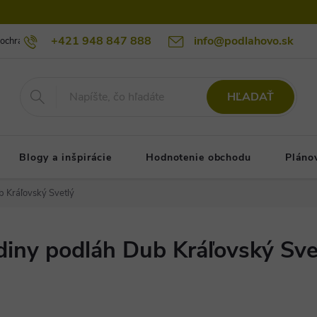
+421 948 847 888
info@podlahovo.sk
ochrany osobných údajov podlahovo.sk
Reklamačné podmienky
Re
HĽADAŤ
Blogy a inšpirácie
Hodnotenie obchodu
Pláno
b Kráľovský Svetlý
odiny podláh Dub Kráľovský Sve