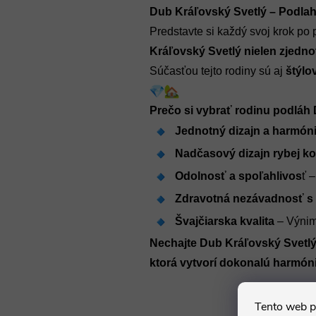
Dub Kráľovský Svetlý – Podlah
Predstavte si každý svoj krok po 
Kráľovský Svetlý nielen zjednot
Súčasťou tejto rodiny sú aj 
štýlov
Prečo si vybrať rodinu podláh
Jednotný dizajn a harmón
Nadčasový dizajn rybej ko
Odolnosť a spoľahlivos
ť 
Zdravotná nezávadnosť s 
Švajčiarska kvalita 
– Výnim
Nechajte Dub Kráľovský Svetlý 
ktorá vytvorí dokonalú harmóni
Tento web p