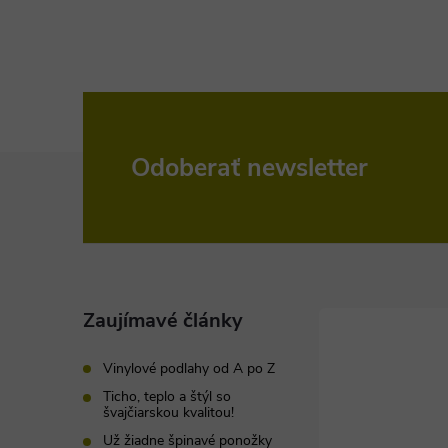
Z
Odoberať newsletter
á
p
ä
Zaujímavé články
t
Vinylové podlahy od A po Z
Ticho, teplo a štýl so
i
švajčiarskou kvalitou!
Už žiadne špinavé ponožky