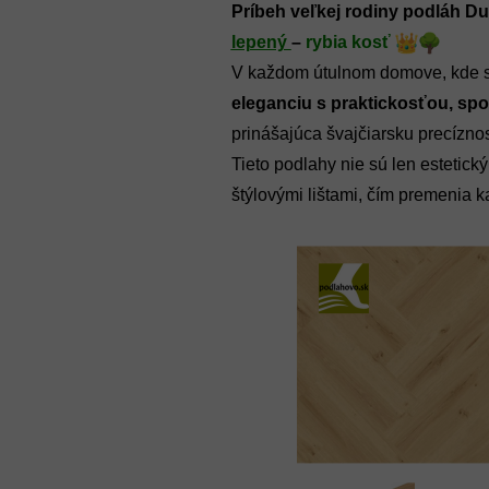
Príbeh veľkej rodiny podláh Du
lepený 
– 
rybia kosť
V každom útulnom domove, kde sa 
eleganciu s praktickosťou, spo
prinášajúca švajčiarsku precízno
Tieto podlahy nie sú len estetic
štýlovými lištami, čím premenia ka