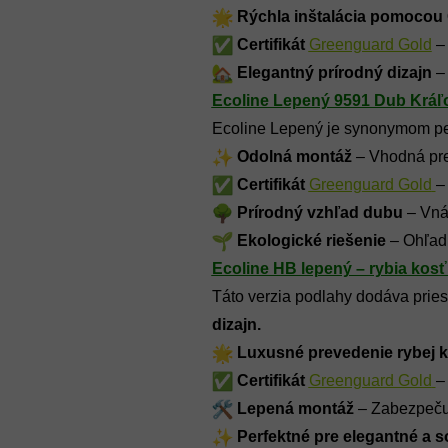
 Rýchla inštalácia pomocou
Certifikát
Greenguard Gold
 –
Elegantný prírodný dizajn
 –
Ecoline Lepený 9591 Dub Kráľ
Ecoline Lepený je synonymom pevn
Odolná montáž 
– Vhodná pre
Certifikát
Greenguard Gold
–
 Prírodný vzhľad dubu
 – Vná
Ekologické riešenie
 – Ohľad
Ecoline HB lepený – rybia kos
Táto verzia podlahy dodáva pries
dizajn.
 Luxusné prevedenie rybej k
Certifikát
Greenguard Gold
–
Lepená montáž
 – Zabezpečuj
Perfektné pre elegantné a so