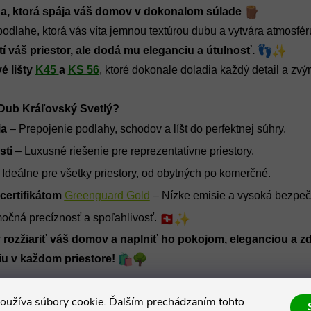
a, ktorá spája váš domov v dokonalom súlade 
podlahe, ktorá vás víta jemnou textúrou dubu a vytvára atmosfér
í váš priestor, ale dodá mu eleganciu a útulnosť. 
é lišty 
K45 
a 
KS 56
, ktoré dokonale doladia každý detail a zvýr
 Dub Kráľovský Svetlý?
ia
 – Prepojenie podlahy, schodov a líšt do perfektnej súhry.
sti
 – Luxusné riešenie pre reprezentatívne priestory.
– Ideálne pre všetky priestory, od obytných po komerčné.
certifikátom
Greenguard Gold
 – Nízke emisie a vysoká bezpeč
očná precíznosť a spoľahlivosť. 
rozžiariť váš domov a naplniť ho pokojom, eleganciou a zd
u v každom priestore!
oužíva súbory cookie. Ďalším prechádzaním tohto