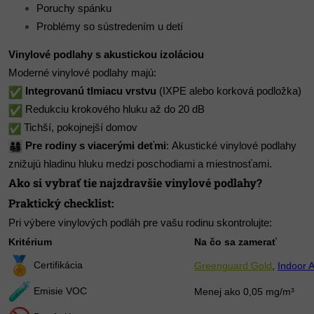
Poruchy spánku
Problémy so sústredením u detí
Vinylové podlahy s akustickou izoláciou
Moderné vinylové podlahy majú:
Integrovanú tlmiacu vrstvu
(IXPE alebo korková podložka)
Redukciu krokového hluku až do 20 dB
Tichší, pokojnejší domov
Pre rodiny s viacerými deťmi
: Akustické vinylové podlahy
znižujú hladinu hluku medzi poschodiami a miestnosťami.
Ako si vybrať tie najzdravšie vinylové podlahy?
Praktický checklist:
Pri výbere vinylových podláh pre vašu rodinu skontrolujte:
Kritérium
Na čo sa zamerať
Certifikácia
Greenguard Gold
,
Indoor 
Emisie VOC
Menej ako 0,05 mg/m³