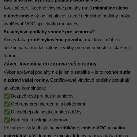
Ako dlho trvá, kým sa z podlahy uvoľnia VOC?
Kvalitné certifikované vinylové podlahy majú
minimálne alebo
nulové emisie
už od inštalácie. Lacné nekvalitné podlahy môžu
uvoľňovať VOC aj niekoľko mesiacov.
Sú vinylové podlahy vhodné pre seniorov?
Áno, vďaka
protišmykovému povrchu,
mäkkosti a ľahkej
údržbe patria medzi najlepšie voľby pre domácnosti so staršími
ľuďmi.
Záver: Investícia do zdravia vašej rodiny
Výber správnej podlahy nie je len o estetike – je to
rozhodnutie
o zdraví vašej rodiny.
Certifikované vinylové podlahy ponúkajú
unikátnu kombináciu:
Bezpečnosti pre deti a seniorov
Ochrany pred alergénmi a baktériami
Dlhodobej odolnosti a ľahkej údržby
Komfortu a pokoja v domove
Pri výbere vždy dbajte na
certifikácie, emisie VOC a kvalitu
materiálov
. Váš domov je miesto, kde by sa mala vaša rodina