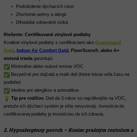
Podráždenie dýchacích ciest
Zhoršenie astmy a alergií
Dlhodobé zdravotné riziká
Riešenie: Certifikované vinylové podlahy
Kvalitné vinylové podlahy s certifikáciami ako
Greenguard
Gold
,
Indoor Air Comfort Gold
, FloorScore®, alebo A+
emisná trieda
garantujú:
Minimálne alebo nulové emisie VOC
Bezpečné pre dojčatá a malé deti (ktoré trávia veľa času na
podlahe)
Ideálne pre alergikov a astmatikov
Tip pre rodičov
: Deti do 3 rokov sú najcitlivejšie na VOC,
pretože ich dýchací systém je ešte nevyvinutý. Investícia do
certifikovanej podlahy je investíciou do ich zdravia.
2. Hypoalergénny povrch – Koniec prašným roztočom a