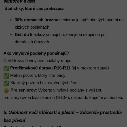
seniorov a detí
Štatistiky, ktoré vás prekvapia
30% domácich úrazov
seniorov je spôsobených pádmi na
klzkých podlahách
Deti do 5 rokov
sú najohrozenejšou skupinou pri
domácich úrazoch
Ako vinylové podlahy pomáhajú?
Certifikované vinylové podlahy majú:
Protišmykovú úpravu R10-R11
(aj v mokrom stave)
Mäkší povrch, ktorý tlmí pády
Stabilný povrch bez uvoľnených častí
Pre seniorov
: Vyberte vinylové podlahy s vyššou
protišmykovou klasifikáciou (R10+), najmä do kúpeľní a chodieb.
5. Odolnosť voči vlhkosti a plesni – Zdravšie prostredie
bez plesní