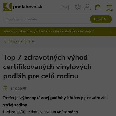
Prejsť
NÁKUPN
KOŠÍK
na
obsah
HĽADAŤ
www.podlahovo.sk ,, Zdravie, kvalita a čistota je vaša istota "
Blogy a inšpirácie
Top 7 zdravotných výhod
certifikovaných vinylových
podláh pre celú rodinu
4.10.2025
Prečo je výber správnej podlahy kľúčový pre zdravie
vašej rodiny
Keď zariaďujete domov,
kvalita vnútorného