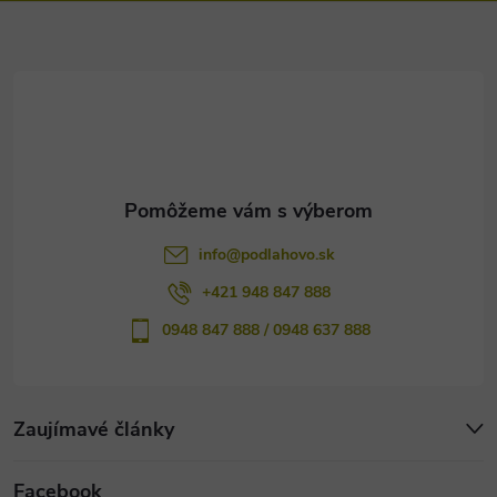
ä
t
i
e
info
@
podlahovo.sk
+421 948 847 888
0948 847 888 / 0948 637 888
Zaujímavé články
Facebook