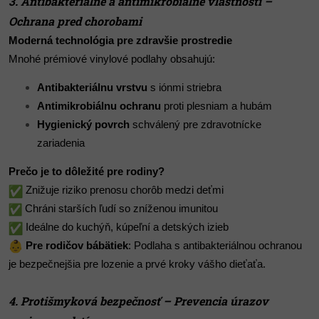
3. Antibakteriálne a antimikrobiálne vlastnosti –
Ochrana pred chorobami
Moderná technológia pre zdravšie prostredie
Mnohé prémiové vinylové podlahy obsahujú:
Antibakteriálnu vrstvu
s iónmi striebra
Antimikrobiálnu ochranu
proti plesniam a hubám
Hygienický povrch
schválený pre zdravotnícke
zariadenia
Prečo je to dôležité pre rodiny?
Znižuje riziko prenosu chorôb medzi deťmi
Chráni starších ľudí so zníženou imunitou
Ideálne do kuchýň, kúpeľní a detských izieb
Pre rodičov bábätiek
: Podlaha s antibakteriálnou ochranou
je bezpečnejšia pre lozenie a prvé kroky vášho dieťaťa.
4. Protišmyková bezpečnosť – Prevencia úrazov