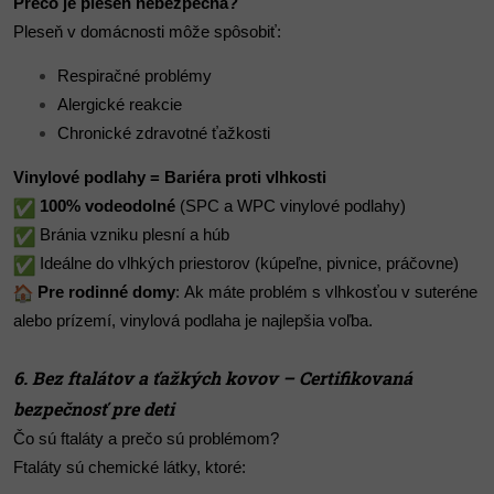
Prečo je pleseň nebezpečná?
Pleseň v domácnosti môže spôsobiť:
Respiračné problémy
Alergické reakcie
Chronické zdravotné ťažkosti
Vinylové podlahy = Bariéra proti vlhkosti
100% vodeodolné
(SPC a WPC vinylové podlahy)
Bránia vzniku plesní a húb
Ideálne do vlhkých priestorov (kúpeľne, pivnice, práčovne)
Pre rodinné domy
: Ak máte problém s vlhkosťou v suteréne
alebo prízemí, vinylová podlaha je najlepšia voľba.
6. Bez ftalátov a ťažkých kovov – Certifikovaná
bezpečnosť pre deti
Čo sú ftaláty a prečo sú problémom?
Ftaláty sú chemické látky, ktoré: