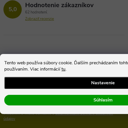
Hodnotenie zákazníkov
5,0
62 hodnotení
Zobraziť recenzie
Tento web používa súbory cookie. Ďalším prechádzaním tohto
používaním. Viac informácií
tu
.
Odoberať newsletter
Nastavenie
Z
Email
ODOBERAŤ
Súhlasím
á
Vložením e-mailu súhlasíte s
podmienkami ochrany osobných
p
údajov