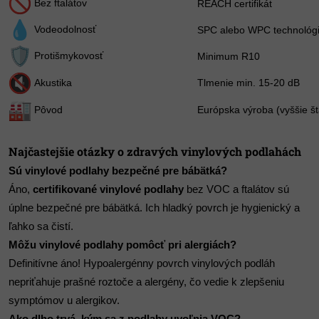
Bez ftalátov
REACH certifikát
Vodeodolnosť
SPC alebo WPC technológ
Protišmykovosť
Minimum R10
Akustika
Tlmenie min. 15-20 dB
Pôvod
Európska výroba (vyššie š
Najčastejšie otázky o zdravých vinylových podlahách
Sú vinylové podlahy bezpečné pre bábätká?
Áno,
certifikované vinylové podlahy
bez VOC a ftalátov sú
úplne bezpečné pre bábätká. Ich hladký povrch je hygienický a
ľahko sa čistí.
Môžu vinylové podlahy pomôcť pri alergiách?
Definitívne áno! Hypoalergénny povrch vinylových podláh
nepriťahuje prašné roztoče a alergény, čo vedie k zlepšeniu
symptómov u alergikov.