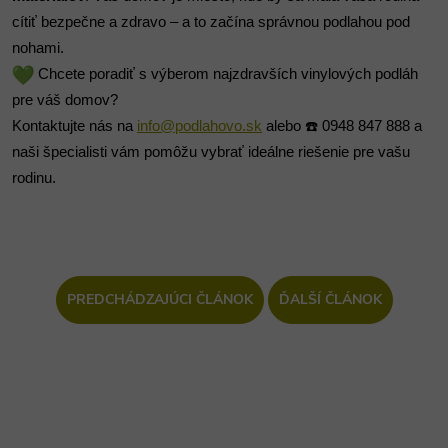
cítiť bezpečne a zdravo – a to začína správnou podlahou pod
nohami.
Chcete poradiť s výberom najzdravších vinylových podláh
pre váš domov?
Kontaktujte nás na
info@podlahovo.sk
alebo ☎️ 0948 847 888 a
naši špecialisti vám pomôžu vybrať ideálne riešenie pre vašu
rodinu.
PREDCHÁDZAJÚCI ČLÁNOK
ĎALŠÍ ČLÁNOK