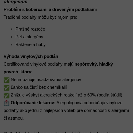
alergénom
Problém s kobercami a drevenými podlahami
Tradičné podlahy môžu byť rajom pre:
Prašné roztoče
Peľ a alergény
Baktérie a huby
Výhoda vinylových podláh
Certifikované vinylové podlahy majú
nepórovitý, hladký
povrch, ktorý
:
Neumožňuje usadzovanie alergénov
Ľahko sa čistí bez chemikálií
Znižuje výskyt alergických reakcií až o 60% (podľa štúdií)
Odporúčanie lekárov
: Alergológovia odporúčajú vinylové
podlahy ako jednu z najlepších volieb pre domácnosti s alergiami
či astmou.