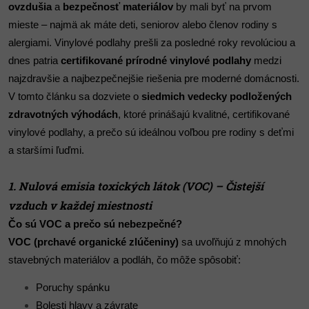
ovzdušia
a
bezpečnosť materiálov
by mali byť na prvom
mieste – najmä ak máte deti, seniorov alebo členov rodiny s
alergiami. Vinylové podlahy prešli za posledné roky revolúciou a
dnes patria
certifikované prírodné vinylové podlahy
medzi
najzdravšie a najbezpečnejšie riešenia pre moderné domácnosti.
V tomto článku sa dozviete o
siedmich vedecky podložených
zdravotných výhodách
, ktoré prinášajú kvalitné, certifikované
vinylové podlahy, a prečo sú ideálnou voľbou pre rodiny s deťmi
a staršími ľuďmi.
1. Nulová emisia toxických látok (VOC) – Čistejší
vzduch v každej miestnosti
Čo sú VOC a prečo sú nebezpečné?
VOC (prchavé organické zlúčeniny)
sa uvoľňujú z mnohých
stavebných materiálov a podláh, čo môže spôsobiť:
Poruchy spánku
Bolesti hlavy a závrate