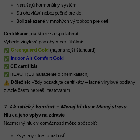
Narúšajú hormonálny systém
Sú obzvlášť nebezpečné pre deti
Boli zakázané v mnohých výrobkoch pre deti
Certifikácie, na ktoré sa spoľahnúť
Vyberte vinylové podlahy s certifikátmi:
Greenguard Gold
(najprísnejší štandard)
Indoor Air Comfort Gold
CE certifikát
REACH
(EÚ nariadenie o chemikáliách)
Dôležité:
Vždy požadujte certifikáty – lacné vinylové podlahy
z Ázie často neprešli testovaním!
7. Akustický komfort – Menej hluku = Menej stresu
Hluk a jeho vplyv na zdravie
Nadmerný hluk v domácnosti môže spôsobiť:
Zvýšený stres a úzkosť