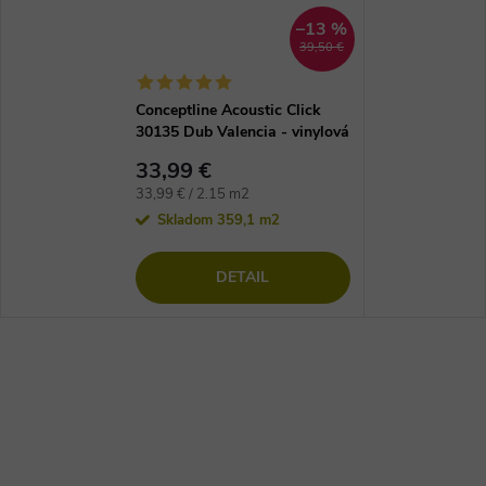
–13 %
39,50 €
Conceptline Acoustic Click
30135 Dub Valencia - vinylová
podlaha
33,99 €
Jednotková
33,99 € / 2.15 m2
cena:
Skladom
359,1 m2
DETAIL