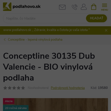
Prejsť
NÁKUPN
KOŠÍK
na
obsah
HĽADAŤ
www.podlahovo.sk ,, Zdravie, kvalita a čistota je vaša istota "
Conceptline - lepená vinylová podlaha
Conceptline 30135 Dub
Valencie - BIO vinylová
podlaha
Neohodnotené
Podrobnosti hodnotenia
Kód:
19580
Akcia
20 ročná záruka