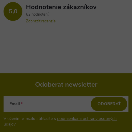
Hodnotenie zákazníkov
5,0
62 hodnotení
Zobraziť recenzie
Odoberať newsletter
Z
Email
ODOBERAŤ
á
Vložením e-mailu súhlasíte s
podmienkami ochrany osobných
p
údajov