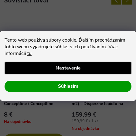
Súvisiaci tovar
Tento web používa súbory cookie. Ďalším prechádzaním
tohto webu vyjadrujete súhlas s ich používaním. Viac
informácií
tu
.
Nastavenie
–11 %
180 €
Súhlasím
Soklová lišta K40 pre
Schönox iFloor Set 6kg (50
Conceptline / Conceptline
m2) - Disperzné lepidlo na
Acoustic 30135 Dub Valencia
lepenie vinylových dielcov
8 €
159,99 €
Jednotková
159,99 € / 1 ks
Na objednávku
cena:
Na objednávku