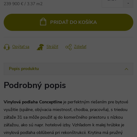
Jednotková
239 900 € / 3.37 m2
cena:
PRIDAŤ DO KOŠÍKA
Opýtať sa
Strážiť
Zdieľať
Popis produktu
Podrobný popis
Vinylová podlaha Conceptline
je perfektným riešením pre bytové
využitie (spálne, obývacia miestnosť, chodba, pracovňa), s triedou
záťaže 31 sa môže použiť aj do komerčného priestoru s nízkou
záťažou, ako sú napr. hotelové izby. Vzhľadom k malej hrúbke je
vinylová podlaha obľúbená pri rekonštrukcii. Krytina má pružný