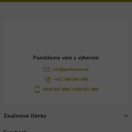
ä
t
i
e
info
@
podlahovo.sk
+421 948 847 888
0948 847 888 / 0948 637 888
Zaujímavé články