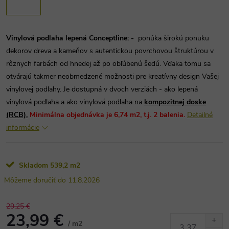
Vinylová podlaha lepená Conceptline:
-
ponúka širokú ponuku
dekorov dreva a kameňov s autentickou povrchovou štruktúrou v
rôznych farbách od hnedej až po obľúbenú šedú. Vďaka tomu sa
otvárajú takmer neobmedzené možnosti pre kreatívny design Vašej
vinylovej podlahy. Je dostupná v dvoch verziách - ako lepená
vinylová podlaha a ako vinylová podlaha na
kompozitnej doske
(RCB).
Minimálna objednávka je 6,74 m2, t.j. 2 balenia.
Detailné
informácie
Skladom
539,2 m2
11.8.2026
29,25 €
23,99 €
/ m2