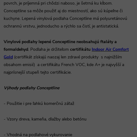
povrch, je príjemná pri chôdzi naboso, je šetrná ku kĺbom.
Conceptline sa môže použiť aj do miestností, ako sú kúpeľne či
kuchyne. Lepená vinylová podlaha Conceptline má polyuretánovú
ochrannú vrstvu, jednoducho a rýchlo sa čistí, je antistatická.
Vinylové podlahy lepené Conceptline
neobsahujú ftaláty a
formaldehyd
. Podlaha je držiteľom
certifikátu
Indoor Air
Comfort
Gold
(certifikát získajú naozaj len zdravé produkty s najnižším
obsahom emisií) a certifikátu French VOC, kde A+ je najvyšší a
najprísnejší stupeň tejto certifikácie.
Výhody podlahy Conceptline
- Použitie i pre ľahkú komerčnú záťaž
- Vzory dreva, kameňa, dlažby alebo betónu
- Vhodná na podlahové vykurovanie