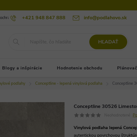
+421 948 847 888
info@podlahovo.sk
ochrany osobných údajov podlahovo.sk
Reklamačné podmienky
Re
HĽADAŤ
Blogy a inšpirácie
Hodnotenie obchodu
Plánovač
nylové podlahy
Conceptline - lepená vinylová podlaha
Conceptline 3
Conceptline 30526 Limeston
Neohodnotené
Po
Vinylová podlaha lepená Concept
autentickou povrchovou štruktúr