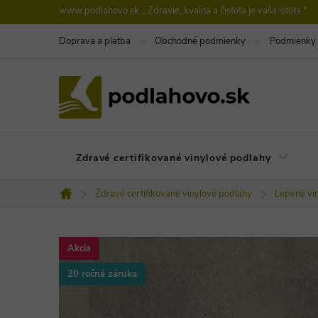
Prejsť
www.podlahovo.sk ,, Zdravie, kvalita a čistota je vaša istota "
na
Doprava a platba
Obchodné podmienky
Podmienky 
obsah
Zdravé certifikované vinylové podlahy
Zdravé certifikované vinylové podlahy
Lepené vi
Domov
Akcia
20 ročná záruka