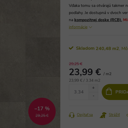
Vďaka tomu sa otvárajú takmer n
podlahy. Je dostupná v dvoch ver
na
kompozitnej doske (RCB).
Mi
informácie
Skladom
240,48 m2
29,25 €
23,99 €
/ m2
Jednotková
23,99 € / 3.34 m2
cena:
PRID
–17 %
Opýtať sa
Strážiť
29,25 €