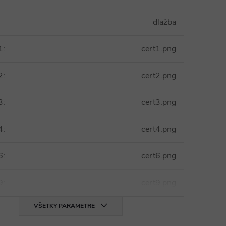
dlažba
1
:
cert1.png
2
:
cert2.png
3
:
cert3.png
4
:
cert4.png
6
:
cert6.png
9
:
cert9.png
VŠETKY PARAMETRE