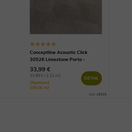
Conceptline Acoustic Click
30526 Limestone Porto -
vinylová podlaha
33,99 €
Jednotková
33,99 € / 2.22 m2
DETAIL
cena:
Objednané
106,56 m2
Kód:
19535