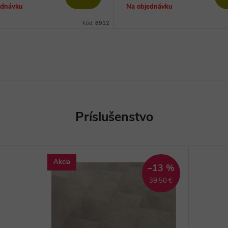
cena:
ednávku
Na objednávku
Kód:
8912
Akcia
–13 %
39,50 €