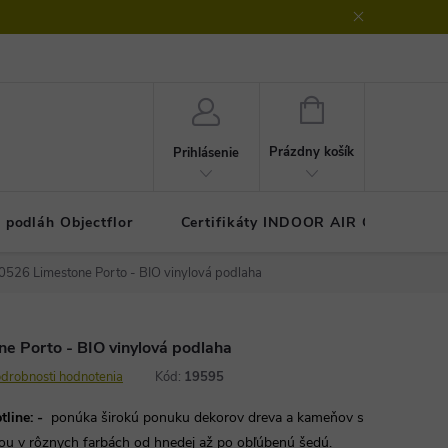
klamačný protokol
GDPR - ochrana osobných údajov
Kontakty
NÁKUPNÝ
KOŠÍK
Prázdny košík
Prihlásenie
 podláh Objectflor
Certifikáty INDOOR AIR COMFOR
0526 Limestone Porto - BIO vinylová podlaha
e Porto - BIO vinylová podlaha
drobnosti hodnotenia
Kód:
19595
line:
-
ponúka širokú ponuku dekorov dreva a kameňov s
ou v rôznych farbách od hnedej až po obľúbenú šedú.