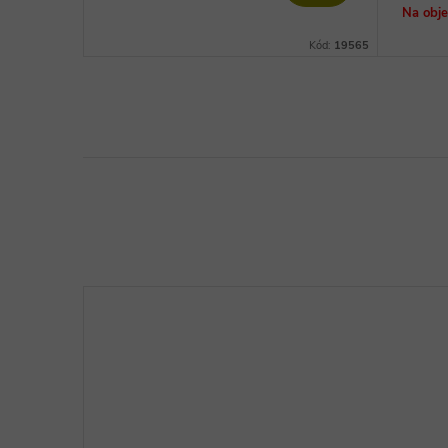
cena:
Na obj
Kód:
19565