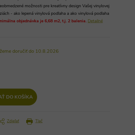
eobmedzené možnosti pre kreatívny design Vašej vinylovej
ziách - ako lepená vinylová podlaha a ako vinylová podlaha
nimálna objednávka je 6,68 m2, t.j. 2 balenia.
Detailné
10.8.2026
AŤ DO KOŠÍKA
Zdieľať
Tlač