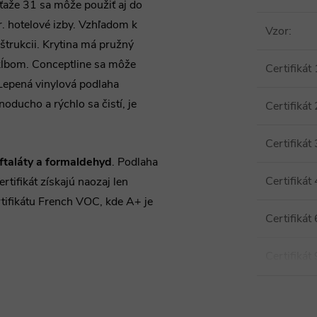
áťaže 31 sa môže použiť aj do
. hotelové izby. Vzhľadom k
Vzor
:
štrukcii. Krytina má pružný
 kĺbom. Conceptline sa môže
Certifikát 
 Lepená vinylová podlaha
ducho a rýchlo sa čistí, je
Certifikát 
Certifikát 
ftaláty a formaldehyd
. Podlaha
Certifikát 
ertifikát získajú naozaj len
tifikátu French VOC, kde A+ je
Certifikát 
Certifikát 