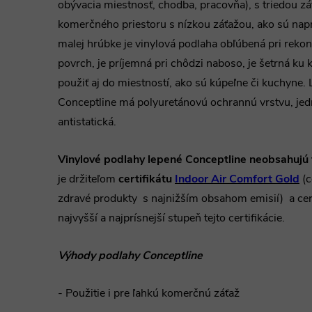
obývacia miestnosť, chodba, pracovňa), s triedou z
komerčného priestoru s nízkou záťažou, ako sú napr
malej hrúbke je vinylová podlaha obľúbená pri rekon
povrch, je príjemná pri chôdzi naboso, je šetrná ku
použiť aj do miestností, ako sú kúpeľne či kuchyne.
Conceptline má polyuretánovú ochrannú vrstvu, jedno
antistatická.
Vinylové podlahy lepené Conceptline
neobsahujú 
je držiteľom
certifikátu
Indoor Air
Comfort Gold
(c
zdravé produkty s najnižším obsahom emisií) a cer
najvyšší a najprísnejší stupeň tejto certifikácie.
Výhody podlahy Conceptline
- Použitie i pre ľahkú komerčnú záťaž