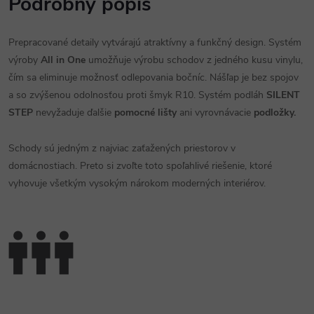
Podrobný popis
Prepracované detaily vytvárajú atraktívny a funkčný design. Systém
výroby
All in One
umožňuje výrobu schodov z jedného kusu vinylu,
čím sa eliminuje možnosť odlepovania bočníc. Nášľap je bez spojov
a so zvýšenou odolnosťou proti šmyk R10. Systém podláh
SILENT
STEP
nevyžaduje ďalšie
pomocné lišty
ani vyrovnávacie
podložky.
Schody sú jedným z najviac zaťažených priestorov v
domácnostiach. Preto si zvoľte toto spoľahlivé riešenie, ktoré
vyhovuje všetkým vysokým nárokom moderných interiérov.