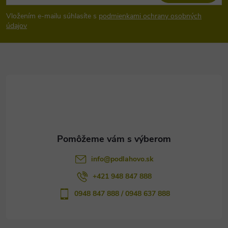
á
Vložením e-mailu súhlasíte s
podmienkami ochrany osobných
p
údajov
ä
t
i
e
info
@
podlahovo.sk
+421 948 847 888
0948 847 888 / 0948 637 888