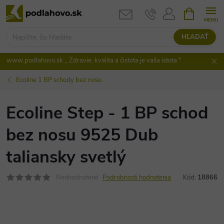
Prejsť
NÁKUPN
KOŠÍK
na
obsah
HĽADAŤ
www.podlahovo.sk ,, Zdravie, kvalita a čistota je vaša istota "
Ecoline 1 BP schody bez nosu
Ecoline Step - 1 BP schod
bez nosu 9525 Dub
taliansky svetlý
Neohodnotené
Podrobnosti hodnotenia
Kód:
18866