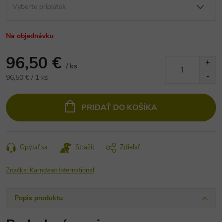
Na objednávku
96,50 €
/ ks
Jednotková
96,50 € / 1 ks
cena:
PRIDAŤ DO KOŠÍKA
Opýtať sa
Strážiť
Zdieľať
Značka:
Karndean International
Popis produktu