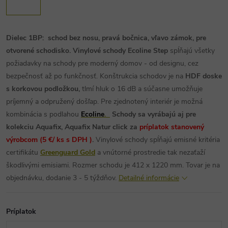
Dielec 1BP: schod bez nosu, pravá bočnica, vľavo zámok, pre
otvorené schodisko.
Vinylové schody Ecoline Step
spĺňajú všetky
požiadavky na schody pre moderný domov - od designu, cez
bezpečnosť až po funkčnosť. Konštrukcia schodov je na
HDF doske
s korkovou podložkou,
tlmí hluk o 16 dB a súčasne umožňuje
príjemný a odpružený došľap. Pre zjednotený interiér je možná
kombinácia s podlahou
Ecoline
.
Schody sa vyrábajú aj pre
kolekciu Aquafix, Aquafix Natur click za
príplatok stanovený
výrobcom (5 €/ ks s DPH )
.
Vinylové schody spĺňajú emisné kritéria
certifikátu
Greenguard Gold
a vnútorné prostredie tak nezaťaží
škodlivými emisiami.
Rozmer schodu je 412 x 1220 mm.
Tovar je na
objednávku, dodanie 3 - 5 týždňov.
Detailné informácie
Príplatok