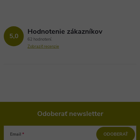
Hodnotenie zákazníkov
5,0
62 hodnotení
Zobraziť recenzie
Odoberať newsletter
Z
Email
ODOBERAŤ