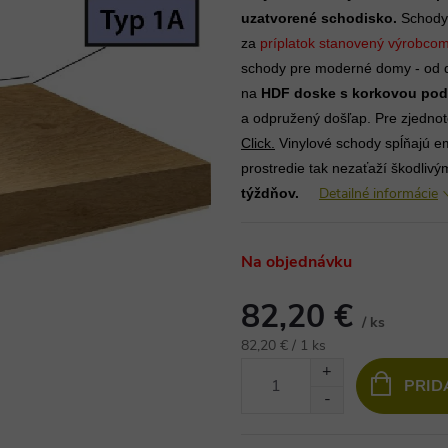
uzatvorené schodisko.
Schody 
za
príplatok stanovený výrobcom 
schody pre moderné domy - od d
na
HDF doske s korkovou pod
a odpružený došľap. Pre zjednot
Click.
Vinylové schody spĺňajú emi
prostredie tak nezaťaží škodlivý
Detailné informácie
týždňov.
Na objednávku
82,20 €
/ ks
Jednotková
82,20 € / 1 ks
cena:
PRID