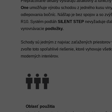
Prepracované detaily vytvárajú atraktívny a funkčn
One
umožňuje výrobu schodou z jedného kusu vinyl
odlepovania bočníc. Nášľap je bez spojov a so zvý
R10. Systém podláh
SILENT STEP
nevyžaduje ďa
vyrovnávacie
podložky.
Schody sú jedným z najviac zaťažených priestorov 
zvoľte toto spoľahlivé riešenie, ktoré vyhovuje vš
moderných interiérov.
Oblasť použitia