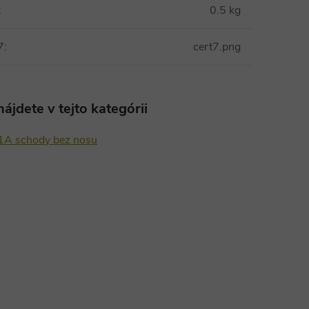
:
0.5 kg
7
:
cert7.png
ájdete v tejto kategórii
 1A schody bez nosu