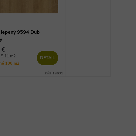
e lepený 9594 Dub
y
 €
vá
/ 5.11 m2
DETAIL
ané
100 m2
Kód:
19631