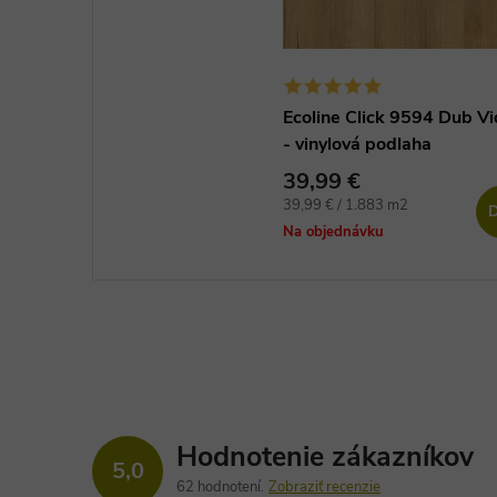
Ecoline Click 9594 Dub Vi
- vinylová podlaha
39,99 €
Jednotková
39,99 € / 1.883 m2
D
cena:
Na objednávku
Hodnotenie zákazníkov
5,0
62 hodnotení
Zobraziť recenzie