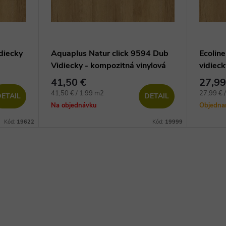
diecky
Aquaplus Natur click 9594 Dub
Ecolin
Vidiecky - kompozitná vinylová
vidieck
podlaha
41,50 €
27,99
Jednotková
Jednotko
41,50 € / 1.99 m2
27,99 € 
ETAIL
DETAIL
cena:
cena:
Na objednávku
Objedn
Kód:
19622
Kód:
19999