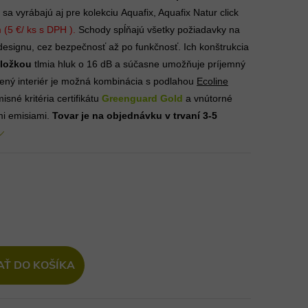
sa vyrábajú aj pre kolekciu Aquafix, Aquafix Natur click
(5 €/ ks s DPH ).
Schody spĺňajú všetky požiadavky na
esignu, cez bezpečnosť až po funkčnosť. Ich konštrukcia
ložkou
tlmia hluk o 16 dB a súčasne umožňuje príjemný
ený interiér je možná kombinácia s podlahou
Ecoline
sné kritéria certifikátu
Greenguard Gold
a vnútorné
mi emisiami.
Tovar je na objednávku v trvaní 3-5
AŤ DO KOŠÍKA