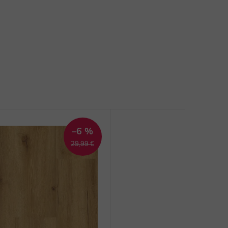
–6 %
29,99 €