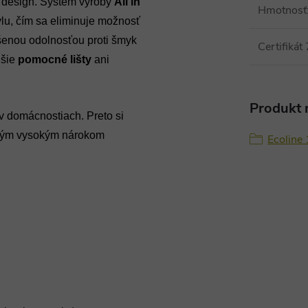
ý design. Systém výroby
All in
Hmotnosť
u, čím sa eliminuje možnosť
šenou odolnosťou proti šmyk
Certifikát 
lšie
pomocné lišty
ani
Produkt n
v domácnostiach. Preto si
etkým vysokým nárokom
Ecoline