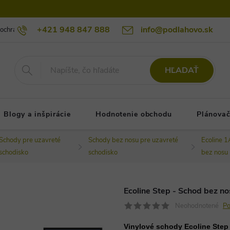
+421 948 847 888
info@podlahovo.sk
ochrany osobných údajov podlahovo.sk
Reklamačné podmienky
Re
HĽADAŤ
Blogy a inšpirácie
Hodnotenie obchodu
Plánovač
Schody pre uzavreté
Schody bez nosu pre uzavreté
Ecoline 1
schodisko
schodisko
bez nosu
Ecoline Step - Schod bez n
Neohodnotené
Po
Vinylové schody Ecoline Step 