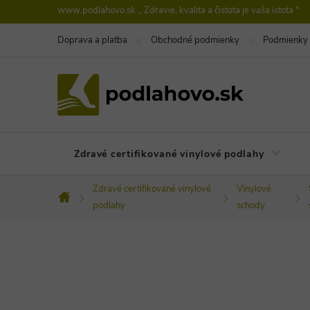
Prejsť
www.podlahovo.sk ,, Zdravie, kvalita a čistota je vaša istota "
na
Doprava a platba
Obchodné podmienky
Podmienky 
obsah
Zdravé certifikované vinylové podlahy
Zdravé certifikované vinylové
Vinylové
Domov
podlahy
schody