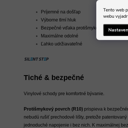
Tento web p
Príjemné na došľap
webu vyjadru
Výborne tlmí hluk
Bezpečné vďaka protišmykovému povrchu
Nastaven
Maximálne odolné
Ľahko udržiavateľné
Tiché & bezpečné
Vinylové schody pre komfortné bývanie.
Protišmykový povrch (R10)
prispieva k bezpečné
nebudú rušiť prechodové lišty, pretože patentovan
jednoduché napojenie i bez nich. K maximálnej be