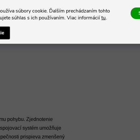
oužíva súbory cookie. Ďalším prechádzaním tohto
jete súhlas s ich používaním. Viac informácií
tu
.
ie
mu pohybu. Zjednotenie
ý spojovací systém umožňuje
zpečnosti prispieva zmenšený