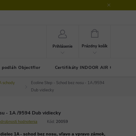
klamačný protokol
GDPR - ochrana osobných údajov
Kontakty
NÁKUPNÝ
KOŠÍK
Prázdny košík
Prihlásenie
 podláh Objectflor
Certifikáty INDOOR AIR COMFOR
A schody
Ecoline Step - Schod bez nosu - 1A /9594
Dub vidiecky
osu - 1A /9594 Dub vidiecky
drobnosti hodnotenia
Kód:
20059
dielec 1A - schod bez nosu, vľavo a vpravo zámok,