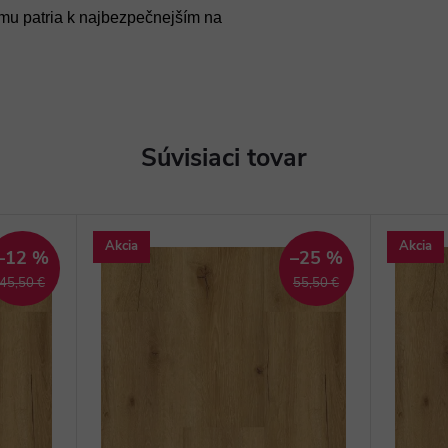
mu patria k najbezpečnejším na
Súvisiaci tovar
Akcia
Akcia
–12 %
–25 %
45,50 €
55,50 €