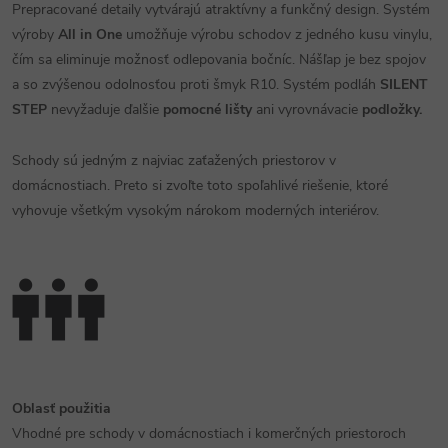
Prepracované detaily vytvárajú atraktívny a funkčný design. Systém
výroby
All in One
umožňuje výrobu schodov z jedného kusu vinylu,
čím sa eliminuje možnosť odlepovania bočníc. Nášľap je bez spojov
a so zvýšenou odolnosťou proti šmyk R10. Systém podláh
SILENT
STEP
nevyžaduje ďalšie
pomocné lišty
ani vyrovnávacie
podložky.
Schody sú jedným z najviac zaťažených priestorov v
domácnostiach. Preto si zvoľte toto spoľahlivé riešenie, ktoré
vyhovuje všetkým vysokým nárokom moderných interiérov.
Oblasť použitia
Vhodné pre schody v domácnostiach i komerčných priestoroch