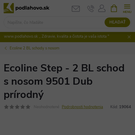
Prejsť
NÁKUPN
KOŠÍK
na
obsah
HĽADAŤ
www.podlahovo.sk ,, Zdravie, kvalita a čistota je vaša istota "
Ecoline 2 BL schody s nosom
Ecoline Step - 2 BL schod
s nosom 9501 Dub
prírodný
Neohodnotené
Podrobnosti hodnotenia
Kód:
19064