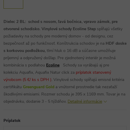
Dielec 2 BL: schod s nosom, ľavá bočnica, vpravo zámok, pre
otvorené schodisko.
Vinylové schody Ecoline Step
spĺňajú všetky
požiadavky na schody pre moderný domov - od designu, cez
bezpečnosť až po funkčnosť. Konštrukcia schodov je na
HDF doske
s korkovou podložkou,
tlmí hluk o 16 dB a súčasne umožňuje
príjemný a odpružený došľap. Pre zjednotený interiér je možná
kombinácia s podlahou
Ecoline
Schody sa vyrábajú aj pre
kolekciu Aquafix, Aquafix Natur click za
príplatok stanovený
výrobcom
(5 €/ ks s DPH )
.
Vinylové schody spĺňajú emisné kritéria
certifikátu
Greenguard Gold
a vnútorné prostredie tak nezaťaží
škodlivými emisiami.
Rozmer schodu je 395 x 1169 mm.
Tovar je na
objednávku, dodanie 3 - 5 týždňov.
Detailné informácie
Príplatok