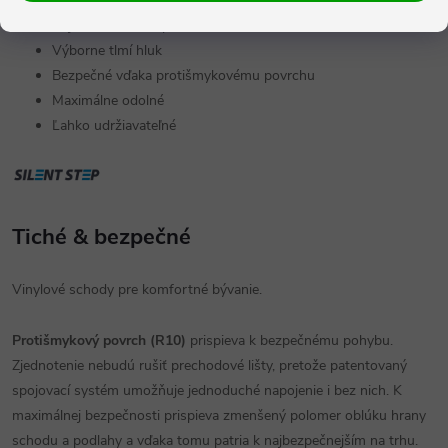
Príjemné na došľap
Výborne tlmí hluk
Bezpečné vďaka protišmykovému povrchu
Maximálne odolné
Ľahko udržiavateľné
Tiché & bezpečné
Vinylové schody pre komfortné bývanie.
Protišmykový povrch (R10)
prispieva k bezpečnému pohybu.
Zjednotenie nebudú rušiť prechodové lišty, pretože patentovaný
spojovací systém umožňuje jednoduché napojenie i bez nich. K
maximálnej bezpečnosti prispieva zmenšený polomer oblúku hrany
schodu a podlahy a vďaka tomu patria k najbezpečnejším na trhu.