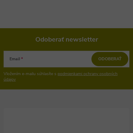
Odoberať newsletter
Z
Email
ODOBERAŤ
á
Vložením e-mailu súhlasíte s
podmienkami ochrany osobných
p
údajov
ä
t
i