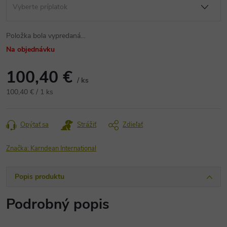
Položka bola vypredaná…
Na objednávku
100,40 €
/ ks
Jednotková
100,40 € / 1 ks
cena:
Opýtať sa
Strážiť
Zdieľať
Značka:
Karndean International
Popis produktu
Podrobný popis