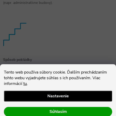
(napr. administratívne budovy).
Spôsob pokládky
Pri použití systému Silent Step už nie sú potrebné ďalšie pomocné
Tento web používa súbory cookie. Ďalším prechádzaním
lišty ani vyrovnávacie podložky. Posledný stupeň plynule nadväzuje
tohto webu vyjadrujete súhlas s ich používaním. Viac
na podlahu.
informácií
tu
.
Nastavenie
Výhody schodov Silent Step
Súhlasím