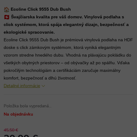
Ecoline Click 9555 Dub Bush
Švajčiarska kvalita pre váš domov. Vinylová podlaha s
click systémom, ktorá spája elegantný dizajn, bezpečnosť a
ekologické spracovanie.
Ecoline Click 9555 Dub Bush je prémiová vinylová podlaha na HDF
doske s click zámkovým systémom, ktorá vyniká elegantným
vzorom stredne hnedého dubu. Vhodná na plávajúcu pokládku do
všetkých obytných priestorov – od obývačky až po spálňu. Vďaka
pokročilým technológiám a certifikáciám zaručuje maximálny
komfort, bezpečnosť a dlhú životnosť.
Detailné informácie
Položka bola vypredaná…
Na objednávku
45,50 €