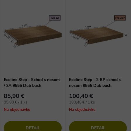
Ecoline Step - Schod s nosom
Ecoline Step - 2 BP schod s
/ 2A 9555 Dub bush
nosom 9555 Dub bush
85,90 €
100,40 €
Jednotková
Jednotková
85,90 € / 1 ks
100,40 € / 1 ks
cena:
cena:
Na objednávku
Na objednávku
DETAIL
DETAIL