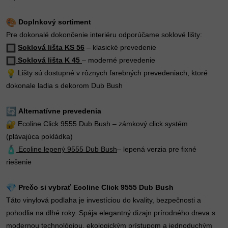
Doplnkový sortiment
Pre dokonalé dokončenie interiéru odporúčame soklové lišty:
Soklová lišta KS 56
– klasické prevedenie
Soklová lišta K 45
– moderné prevedenie
Lišty sú dostupné v rôznych farebných prevedeniach, ktoré
dokonale ladia s dekorom Dub Bush
Alternatívne prevedenia
Ecoline Click 9555 Dub Bush – zámkový click systém
(plávajúca pokládka)
Ecoline lepený 9555 Dub Bush
– lepená verzia pre fixné
riešenie
Prečo si vybrať Ecoline Click 9555 Dub Bush
Táto vinylová podlaha je investíciou do kvality, bezpečnosti a
pohodlia na dlhé roky. Spája elegantný dizajn prírodného dreva s
modernou technológiou, ekologickým prístupom a jednoduchým