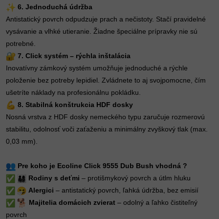
6. Jednoduchá údržba
Antistatický povrch odpudzuje prach a nečistoty. Stačí pravidelné
vysávanie a vlhké utieranie. Žiadne špeciálne prípravky nie sú
potrebné.
7. Click systém – rýchla inštalácia
Inovatívny zámkový systém umožňuje jednoduché a rýchle
položenie bez potreby lepidiel. Zvládnete to aj svojpomocne, čím
ušetríte náklady na profesionálnu pokládku.
8. Stabilná konštrukcia HDF dosky
Nosná vrstva z HDF dosky nemeckého typu zaručuje rozmerovú
stabilitu, odolnosť voči zaťaženiu a minimálny zvyškový tlak (max.
0,03 mm).
Pre koho je Ecoline Click 9555 Dub Bush vhodná ?
Rodiny s deťmi
– protišmykový povrch a útlm hluku
Alergici
– antistatický povrch, ľahká údržba, bez emisií
Majitelia domácich zvierat
– odolný a ľahko čistiteľný
povrch