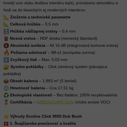
hnedý vzor dubu dodáva interiéru teplú, prirodzenú atmosféru a
hodí sa do klasických aj moderných interiérov.
Zloženie a technické parametre
Celková hrúbka
– 9,5 mm
Hrúbka nášľapnej vrstvy
– 0,4 mm
Nosná vrstva
– HDF doska (nemecký štandard)
Akustická izolácia
– Až 16 dB (integrovaná korková vrstva)
Požiarna odolnosť
– Bfl-s1 (európska norma)
Zvyškový tlak
– Max. 0,03 mm
Systém pokládky
– Click zámkový systém (plávajúca
pokládka)
Obsah balenia
– 1,883 m² (5 lamiel)
Hmotnosť balenia
– Cca 17,51 kg
Ekologické vlastnosti
– Bez ftalátov, 100% recyklovateľná
Certifikácia
–
GREENGUARD Gold
(nízke emisie VOC)
Výhody Ecoline Click 9555 Dub Bush
1. Švajčiarska precíznosť a kvalita