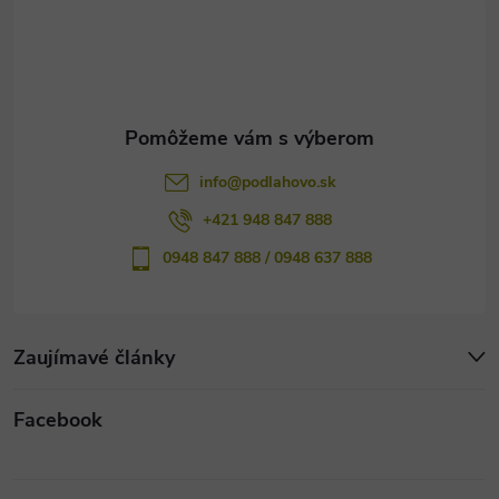
t
i
e
info
@
podlahovo.sk
+421 948 847 888
0948 847 888 / 0948 637 888
Zaujímavé články
Facebook