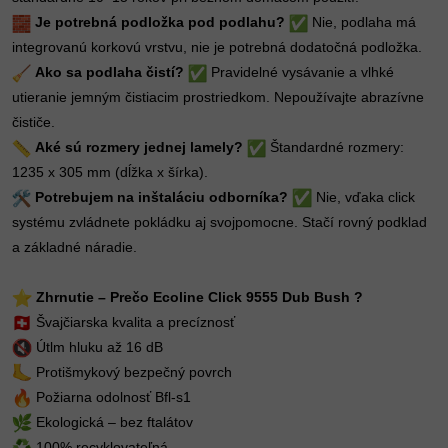
Je potrebná podložka pod podlahu?
Nie, podlaha má
integrovanú korkovú vrstvu, nie je potrebná dodatočná podložka.
Ako sa podlaha čistí?
Pravidelné vysávanie a vlhké
utieranie jemným čistiacim prostriedkom. Nepoužívajte abrazívne
čističe.
Aké sú rozmery jednej lamely?
Štandardné rozmery:
1235 x 305 mm (dĺžka x šírka).
Potrebujem na inštaláciu odborníka?
Nie, vďaka click
systému zvládnete pokládku aj svojpomocne. Stačí rovný podklad
a základné náradie.
Zhrnutie – Prečo Ecoline Click 9555 Dub Bush ?
Švajčiarska kvalita a precíznosť
Útlm hluku až 16 dB
Protišmykový bezpečný povrch
Požiarna odolnosť Bfl-s1
Ekologická – bez ftalátov
100% recyklovateľná