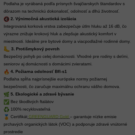
Podlaha je vyrábaná podľa prísnych švajčiarskych štandardov s
dôrazom na technickú dokonalosť, odolnosť a dlhú životnosť.
2. Výnimočná akustická izolácia
Integrovaná korková vrstva zabezpečuje útlm hluku až 16 dB, čo
výrazne znižuje krokový hluk a zlepšuje akustický komfort v
miestnosti. Ideálne pre bytové domy a viacpodlažné rodinné domy.
3. Protišmykový povrch
Bezpečný pohyb po celej domácnosti. Vhodné pre rodiny s deťmi,
seniorov aj domácnosti s domácimi zvieratami.
4. Požiarna odolnosť Bfl-s1
Podlaha spĺňa najprísnejšie európske normy požiarnej
bezpečnosti, čo zaručuje maximálnu ochranu vášho domova.
5. Ekologické a zdravé bývanie
Bez škodlivých ftalátov
100% recyklovateľná
Certifikát
GREENGUARD Gold
– garantuje nízke emisie
prchavých organických látok (VOC) a podporuje zdravé vnútorné
prostredie