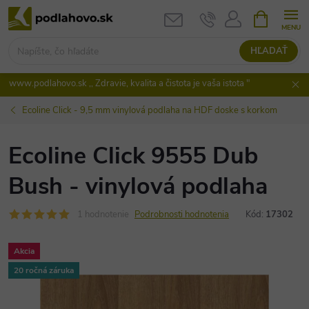
Prejsť
NÁKUPN
KOŠÍK
na
obsah
HĽADAŤ
www.podlahovo.sk ,, Zdravie, kvalita a čistota je vaša istota "
Ecoline Click - 9,5 mm vinylová podlaha na HDF doske s korkom
Ecoline Click 9555 Dub
Bush - vinylová podlaha
1 hodnotenie
Podrobnosti hodnotenia
Kód:
17302
Akcia
20 ročná záruka