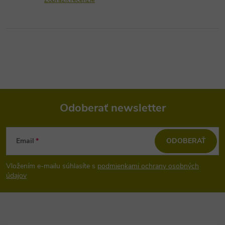
Zobraziť recenzie
Odoberať newsletter
Z
Email
ODOBERAŤ
á
Vložením e-mailu súhlasíte s
podmienkami ochrany osobných
p
údajov
ä