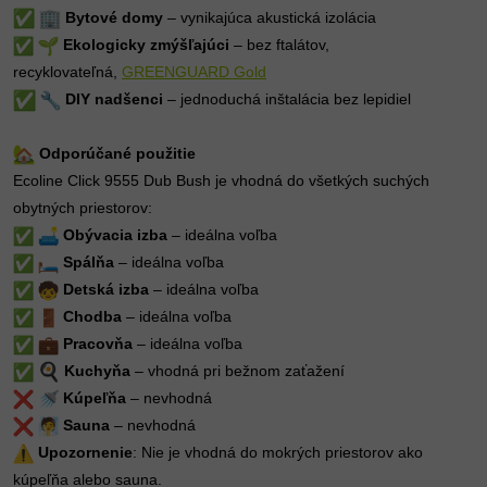
Bytové domy
– vynikajúca akustická izolácia
Ekologicky zmýšľajúci
– bez ftalátov,
recyklovateľná,
GREENGUARD Gold
DIY nadšenci
– jednoduchá inštalácia bez lepidiel
Odporúčané použitie
Ecoline Click 9555 Dub Bush je vhodná do všetkých suchých
obytných priestorov:
Obývacia izba
– ideálna voľba
Spálňa
– ideálna voľba
Detská izba
– ideálna voľba
Chodba
– ideálna voľba
Pracovňa
– ideálna voľba
Kuchyňa
– vhodná pri bežnom zaťažení
Kúpeľňa
– nevhodná
Sauna
– nevhodná
Upozornenie
: Nie je vhodná do mokrých priestorov ako
kúpeľňa alebo sauna.