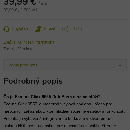
39,99 €
/ m2
Jednotková
39,99 € / 1.883 m2
cena:
Opýtať sa
Strážiť
Zdieľať
Značka:
Karndean International
Záruka
:
20 rokov
Popis produktu
Podrobný popis
Čo je Ecoline Click 9555 Dub Bush a na čo slúži?
Ecoline Click 9555 je moderná vinylová podlaha určená pre
náročných zákazníkov, ktorí hľadajú spojenie estetiky a funkčnosti.
Podlaha je vybavená integrovanou korkovou vrstvou pre útlm
hluku a HDF nosnou doskou pre maximálnu stabilitu. Stredne