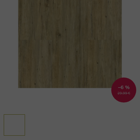
–6 %
29,99 €