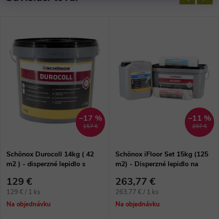
–17 %
–11 %
157 €
297 €
Schönox Durocoll 14kg ( 42
Schönox iFloor Set 15kg (125
m2 ) - disperzné lepidlo s
m2) - Disperzné lepidlo na
vláknom na vinylové podlahy
lepenie vinylových dielcov
129 €
263,77 €
Jednotková
Jednotková
129 € / 1 ks
263,77 € / 1 ks
cena:
cena:
Na objednávku
Na objednávku