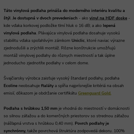
T
áto vinylová podlaha prináša do moderného interiéru kvalitu a
štýl
.
Je dostupná v dvoch prevedeniach
- ako
vinyl na HDF doske
-
kde vďaka korkovej podložke tlmí hluk o 16 dB; a ako
lepená
vinylová podlaha
. Plávajúca vinylová podlaha dosahuje vysokú
stabilitu vďaka spoľahlivým zámkom
Uniclic
, ktoré naviac výrazne
zjednodušili a zrýchlili montáž. Rôzne konštrukcie umožňujú
montáž vinylovej podlahy do rôznych miestností a tak úplne
jednoducho zjednotíte podlahy v celom dome.
Švajčiarsky výrobca zaisťuje vysoký štandard podlahy, podlaha
Ecoline
neobsahuje
ftaláty
a spĺňa najprísnejšie kritériá na obsah
emisií, dôkazom je obdržanie certifikátu
Greenguard Gold.
Podlaha s hrúbkou 1,50 mm
je vhodná do miestností v domácnosti
so silnou záťažou a do komerčných priestorov so strednou záťažou
(nášľapná vrstva s hrúbkou 0,40 mm).
Povrch podlahy je
synchrónny,
takže povrchová štruktúra zodpovedá dekoru. 100%