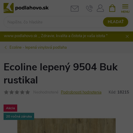
Prejsť
NÁKUPN
KOŠÍK
na
obsah
HĽADAŤ
www.podlahovo.sk ,, Zdravie, kvalita a čistota je vaša istota "
Ecoline - lepená vinylová podlaha
Ecoline lepený 9504 Buk
rustikal
Neohodnotené
Podrobnosti hodnotenia
Kód:
18215
Akcia
20 ročná záruka