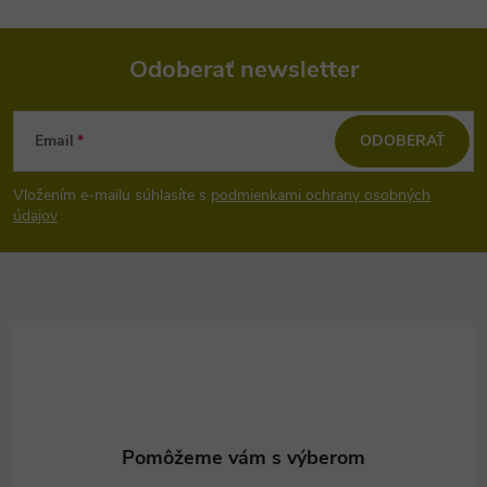
Odoberať newsletter
Z
Email
ODOBERAŤ
á
Vložením e-mailu súhlasíte s
podmienkami ochrany osobných
p
údajov
ä
t
i
e