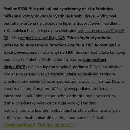
Ecoline 9504 Buk rustikal má synchrónny reliéf = štruktúra
nášľapnej vrstvy dokonalo vystihuje kresbu dreva.
• Vinylová
po
dlaha
je určená na celoplošné lepenie
doporučenými lepidlami.
•
Ku kolekcii Ecoline lepený sú
dostupné
originálne soklové lišty KS
56
alebo
originál soklové lišty K45
T
áto vinylová podlaha
.
Je dostupná v
prináša do moderného interiéru kvalitu a štýl
troch prevedeniach
- ako
vinyl na HDF doske
- kde vďaka korkovej
podložke tlmí hluk o 16 dB; v konštrukcii na
kompozitnej
doske (RCB)
a aj ako
lepená vinylová podlaha
. Plávajúca vinylová
podlaha dosahuje vysokú stabilitu vďaka spoľahlivým zámkom
Uniclic
, ktoré naviac výrazne zjednodušili a zrýchlili montáž. Rôzne
konštrukcie umožňujú montáž vinylovej podlahy do rôznych
miestností a tak úplne jednoducho zjednotíte podlahy v celom
dome.
Švajčiarsky výrobca zaisťuje vysoký štandard
podlahy, podlaha
Ecoline
neobsahuje
ftaláty
a spĺňa najprísnejšie
kritériá na obsah emisií, dôkazom je obdržanie certifikátu
Greenguard Gold.
Detailné informácie