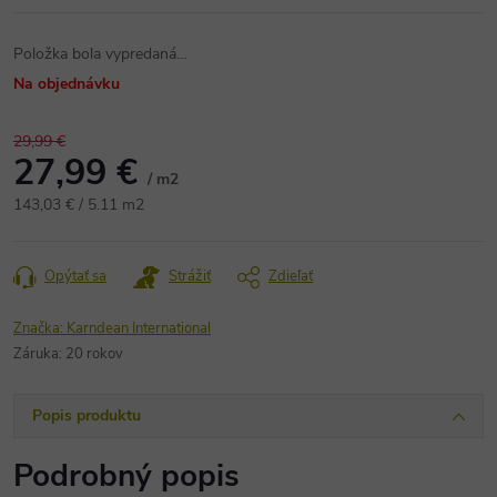
Položka bola vypredaná…
Na objednávku
29,99 €
27,99 €
/ m2
Jednotková
143,03 € / 5.11 m2
cena:
Opýtať sa
Strážiť
Zdieľať
Značka:
Karndean International
Záruka
:
20 rokov
Popis produktu
Podrobný popis