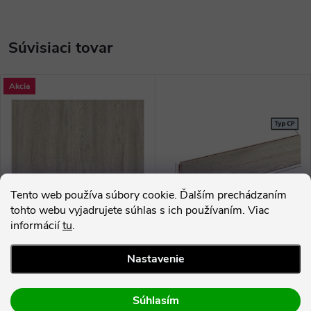
Súvisiaci tovar
Akcia
Tento web používa súbory cookie. Ďalším prechádzaním
tohto webu vyjadrujete súhlas s ich používaním. Viac
–12 %
informácií
tu
.
45,50 €
Nastavenie
Ecoline Click 9506 Dub Biely
Podstupnica CP 9506 Dub
Polárny - vinylová podlaha
biely polárny
Súhlasím
39,99 €
52,10 €