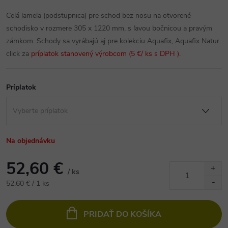
Celá lamela (podstupnica) pre schod bez nosu na otvorené
schodisko v rozmere 305 x 1220 mm, s ľavou bočnicou a pravým
zámkom.
Schody sa vyrábajú aj pre kolekciu Aquafix, Aquafix Natur
click za
príplatok stanovený výrobcom
(5 €/ ks s DPH ).
Príplatok
Na objednávku
52,60 €
/ ks
Jednotková
52,60 € / 1 ks
cena:
PRIDAŤ DO KOŠÍKA