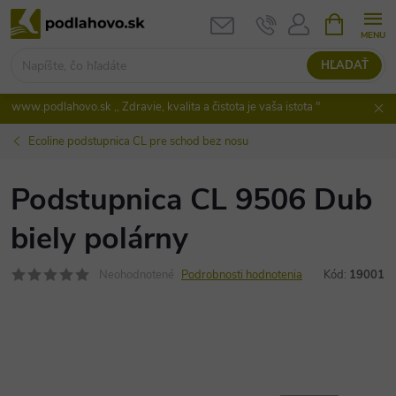
Prejsť
NÁKUPN
KOŠÍK
na
obsah
HĽADAŤ
www.podlahovo.sk ,, Zdravie, kvalita a čistota je vaša istota "
Ecoline podstupnica CL pre schod bez nosu
Podstupnica CL 9506 Dub
biely polárny
Neohodnotené
Podrobnosti hodnotenia
Kód:
19001