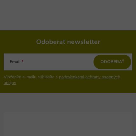
Odoberať newsletter
Z
Email
ODOBERAŤ
á
Vložením e-mailu súhlasíte s
podmienkami ochrany osobných
p
údajov
ä
t
i