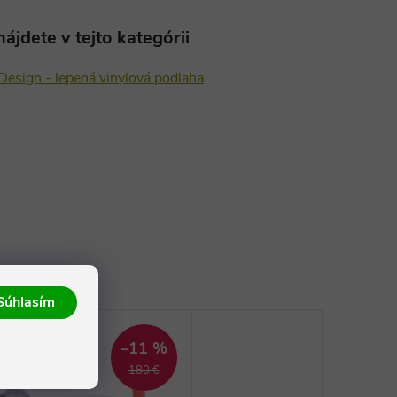
ájdete v tejto kategórii
Design - lepená vinylová podlaha
Súhlasím
–11 %
180 €