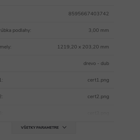
8595667403742
rúbka podlahy
:
3,00 mm
amely
:
1219,20 x 203,20 mm
drevo - dub
1
:
cert1.png
2
:
cert2.png
3
:
cert3.png
VŠETKY PARAMETRE