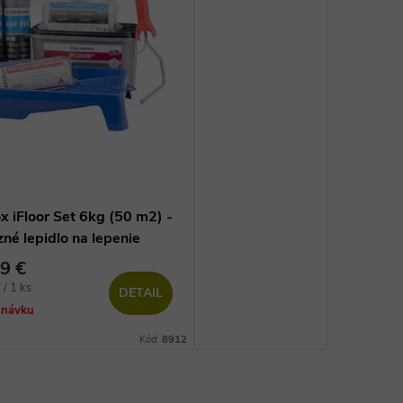
x iFloor Set 6kg (50 m2) -
né lepidlo na lepenie
ých dielcov
9 €
vá
/ 1 ks
DETAIL
dnávku
Kód:
8912