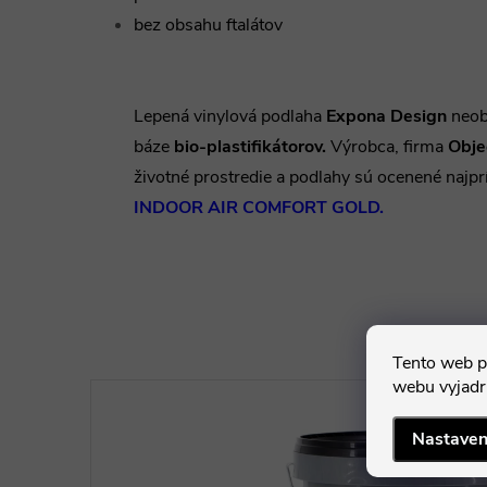
bez obsahu ftalátov
Lepená vinylová podlaha
Expona Design
neob
báze
bio-plastifikátorov.
Výrobca, firma
Obje
životné prostredie a podlahy sú ocenené najp
INDOOR AIR COMFORT GOLD.
Tento web p
webu vyjadru
Nastaven