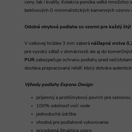
ceny, tak i kvality. Kolekcia ponúka veľké množstvo
betónových či minimalistických kamenných vzorov a
Odolná vinylová podlaha so vzormi pre každý štýl 
V celkovej hrúbke 3 mm zaberá
nášľapná vrstva 0
pre vysokú záťaž v domácnosti ale aj do komerčnýc
PUR
zabezpečuje ochranu podlahy pred nečistotami. 
dostáva prepracovaný reliéf, ktorý dotvára autentic
Výhody podlahy Expona Design
príjemný a protišmykový povrch pre seniorov, 
100% odolnosť voči vode
jednoduchá údržba
vhodná pre podlahové vykurovanie
prirodzená štruktúra vzoru