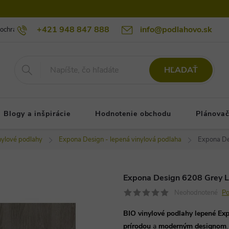
+421 948 847 888
info@podlahovo.sk
ochrany osobných údajov podlahovo.sk
Reklamačné podmienky
Re
HĽADAŤ
Blogy a inšpirácie
Hodnotenie obchodu
Plánovač
nylové podlahy
Expona Design - lepená vinylová podlaha
Expona De
Expona Design 6208 Grey L
Neohodnotené
Po
BIO vinylové podlahy lepené Ex
prírodou
a
moderným designom