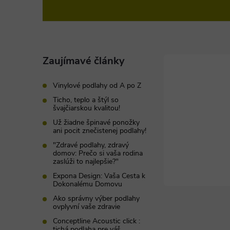
á
p
ä
Zaujímavé články
t
Vinylové podlahy od A po Z
Ticho, teplo a štýl so
i
švajčiarskou kvalitou!
Už žiadne špinavé ponožky
ani pocit znečistenej podlahy!
e
"Zdravé podlahy, zdravý
domov: Prečo si vaša rodina
zaslúži to najlepšie?"
Expona Design: Vaša Cesta k
Dokonalému Domovu
Ako správny výber podlahy
ovplyvní vaše zdravie
Conceptline Acoustic click :
tichá podlaha pre váš