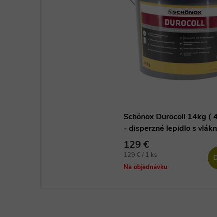
Schönox Durocoll 14kg ( 
- disperzné lepidlo s vlák
vinylové podlahy
129 €
Jednotková
129 € / 1 ks
D
cena:
Na objednávku