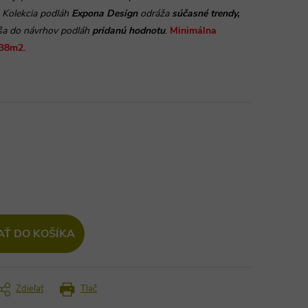
Kolekcia podláh
Expona Design
odráža
súčasné trendy,
ša do návrhov podláh
pridanú hodnotu
.
Minimálna
,38m2.
AŤ DO KOŠÍKA
Zdieľať
Tlač