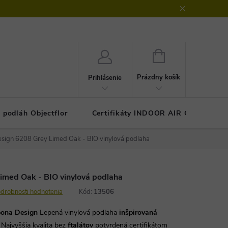
klamačný protokol
GDPR - ochrana osobných údajov
Kontakty
NÁKUPNÝ
KOŠÍK
Prázdny košík
Prihlásenie
 podláh Objectflor
Certifikáty INDOOR AIR COMFOR
sign 6208 Grey Limed Oak - BIO vinylová podlaha
imed Oak - BIO vinylová podlaha
drobnosti hodnotenia
Kód:
13506
pona Design
Lepená vinylová podlaha
inšpirovaná
. Najvyššia kvalita bez
ftalátov
potvrdená certifikátom