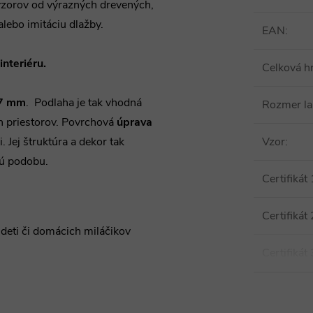
 vzorov od výrazných drevených,
lebo imitáciu dlažby.
EAN
:
interiéru.
Celková h
,7 mm
. Podlaha je tak vhodná
Rozmer l
h priestorov. Povrchová
úprava
Jej štruktúra a dekor tak
Vzor
:
kú podobu.
Certifikát 
Certifikát 
deti či domácich miláčikov
Certifikát 