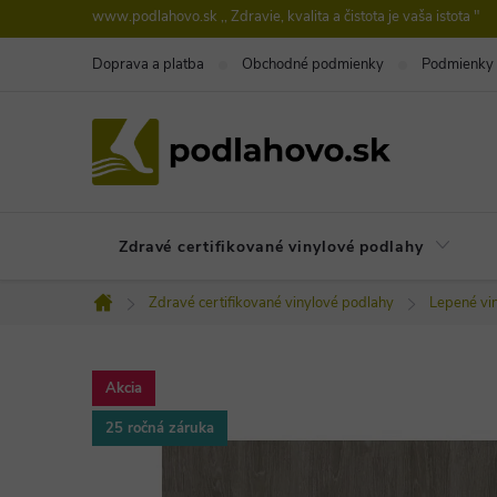
Prejsť
www.podlahovo.sk ,, Zdravie, kvalita a čistota je vaša istota "
na
Doprava a platba
Obchodné podmienky
Podmienky 
obsah
Zdravé certifikované vinylové podlahy
Zdravé certifikované vinylové podlahy
Lepené vi
Domov
Akcia
25 ročná záruka