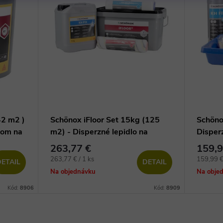
42 m2 )
Schönox iFloor Set 15kg (125
Schöno
nom na
m2) - Disperzné lepidlo na
Disperz
lepenie vinylových dielcov
vinylov
263,77 €
159,9
Jednotková
Jednotko
263,77 € / 1 ks
159,99 € 
ETAIL
DETAIL
cena:
cena:
Na objednávku
Na obje
Kód:
8906
Kód:
8909