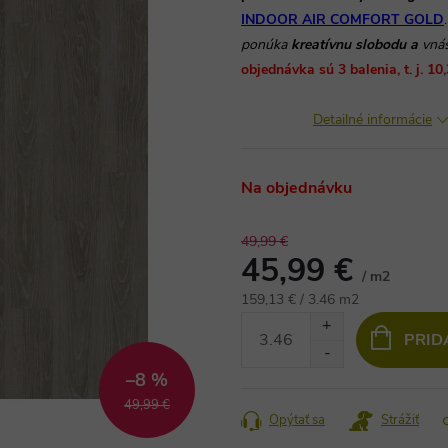
INDOOR AIR COMFORT GOLD
.
ponúka
kreatívnu slobodu a
vná
objednávka sú 3 balenia, t. j. 10
Detailné informácie
Na objednávku
49,99 €
45,99 €
/ m2
Jednotková
159,13 € / 3.46 m2
cena:
PRID
–8 %
49,99 €
Opýtať sa
Strážiť