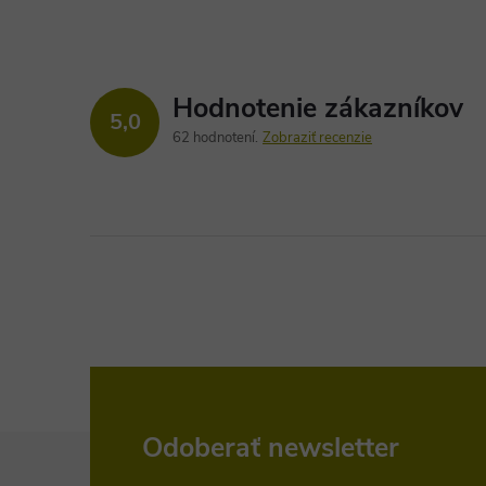
Hodnotenie zákazníkov
5,0
62 hodnotení
Zobraziť recenzie
Z
Odoberať newsletter