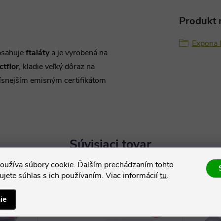
Produkt n
Expona 
sahuje
ftaláty
a je vyrobená na
ctflor
, kladie veľký dôraz na
rísnejším emisným certifikátom
Súvisiaci tovar
oužíva súbory cookie. Ďalším prechádzaním tohto
jete súhlas s ich používaním. Viac informácií
tu
.
–17 %
–11 %
ie
157 €
297 €