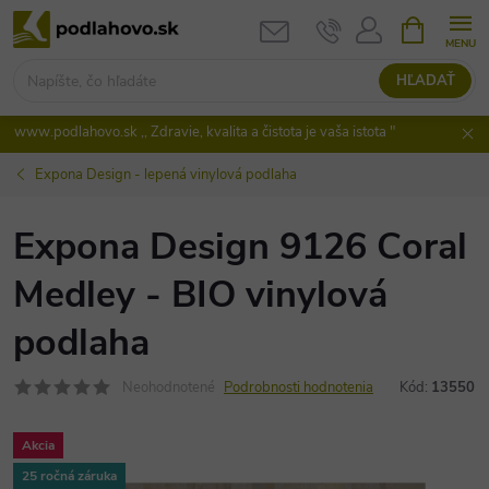
Prejsť
NÁKUPN
KOŠÍK
na
obsah
HĽADAŤ
www.podlahovo.sk ,, Zdravie, kvalita a čistota je vaša istota "
Expona Design - lepená vinylová podlaha
Expona Design 9126 Coral
Medley - BIO vinylová
podlaha
Neohodnotené
Podrobnosti hodnotenia
Kód:
13550
Akcia
25 ročná záruka