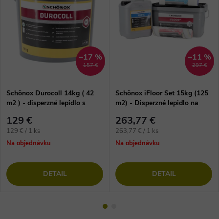
–17 %
–11 %
157 €
297 €
Schönox Durocoll 14kg ( 42
Schönox iFloor Set 15kg (125
m2 ) - disperzné lepidlo s
m2) - Disperzné lepidlo na
vláknom na vinylové podlahy
lepenie vinylových dielcov
129 €
263,77 €
Jednotková
Jednotková
129 € / 1 ks
263,77 € / 1 ks
cena:
cena:
Na objednávku
Na objednávku
DETAIL
DETAIL