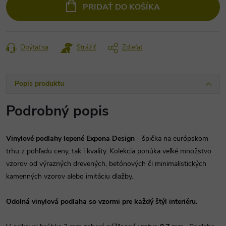
PRIDAŤ DO KOŠÍKA
Opýtať sa
Strážiť
Zdieľať
Popis produktu
Podrobný popis
Vinylové podlahy lepené Expona Design
- špička na európskom
trhu z pohľadu ceny, tak i kvality. Kolekcia ponúka veľké množstvo
vzorov od výrazných drevených, betónových či minimalistických
kamenných vzorov alebo imitáciu dlažby.
Odolná vinylová podlaha so vzormi pre každý štýl interiéru.