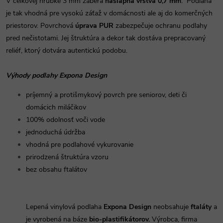
V celkovej hrúbke 3 mm zaberá
nášľapná vrstva 0,7 mm
. Podlaha
je tak vhodná pre vysokú záťaž v domácnosti ale aj do komerčných
priestorov. Povrchová
úprava PUR
zabezpečuje ochranu podlahy
pred nečistotami. Jej štruktúra a dekor tak dostáva prepracovaný
reliéf, ktorý dotvára autentickú podobu.
Výhody podlahy Expona Design
príjemný a protišmykový povrch pre seniorov, deti či
domácich miláčikov
100% odolnosť voči vode
jednoduchá údržba
vhodná pre podlahové vykurovanie
prirodzená štruktúra vzoru
bez obsahu ftalátov
Lepená vinylová podlaha
Expona Design
neobsahuje
ftaláty
a
je vyrobená na báze
bio-plastifikátorov.
Výrobca, firma