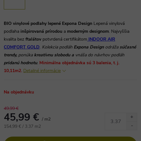
BIO vinylové podlahy lepené Expona Design
Lepená vinylová
podlaha
inšpirovaná prírodou
a
moderným designom
. Najvyššia
kvalita bez
ftalátov
potvrdená certifikátom
INDOOR AIR
COMFORT GOLD
.
Kolekcia podláh
Expona Design
odráža
súčasné
trendy,
ponúka
kreatívnu slobodu a
vnáša do návrhov podláh
pridanú hodnotu
.
Minimálna objednávka sú 3 balenia, t. j.
10,11m2.
Detailné informácie
Na objednávku
49,99 €
45,99 €
/ m2
Jednotková
154,99 € / 3.37 m2
cena: