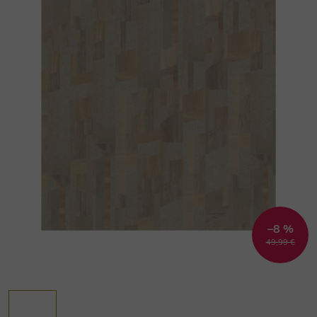
–8 %
49,99 €