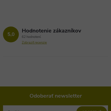
Hodnotenie zákazníkov
5,0
62 hodnotení
Zobraziť recenzie
Odoberať newsletter
Z