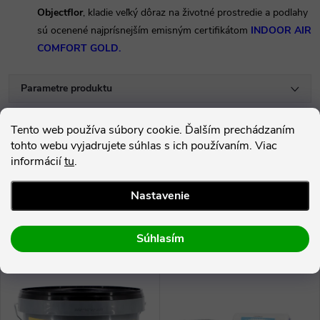
Objectflor
, kladie veľký dôraz na životné prostredie a podlahy
sú ocenené najprísnejším emisným certifikátom
INDOOR AIR
COMFORT GOLD.
Parametre produktu
Hodnotenie
Tento web používa súbory cookie. Ďalším prechádzaním
tohto webu vyjadrujete súhlas s ich používaním. Viac
Diskusia
informácií
tu
.
Nastavenie
Súvisiaci tovar
Súhlasím