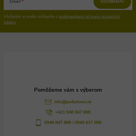
Email
ODOBERAŤ
á
Vložením e-mailu súhlasíte s
podmienkami ochrany osobných
p
údajov
ä
t
i
e
info
@
podlahovo.sk
+421 948 847 888
0948 847 888 / 0948 637 888