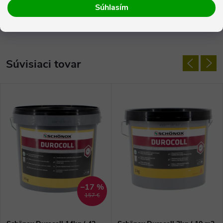
Súhlasím
Diskusia
Súvisiaci tovar
–17 %
157 €