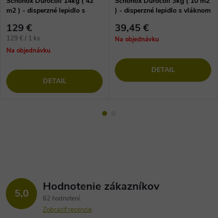
Schönox Durocoll 14kg ( 42
Schönox Durocoll 3kg ( 10 m2
m2 ) - disperzné lepidlo s
) - disperzné lepidlo s vláknom
vláknom na vinylové podlahy
na vinylové podlahy
129 €
39,45 €
Jednotková
129 € / 1 ks
Na objednávku
cena:
Na objednávku
DETAIL
DETAIL
Hodnotenie zákazníkov
5,0
62 hodnotení
Zobraziť recenzie