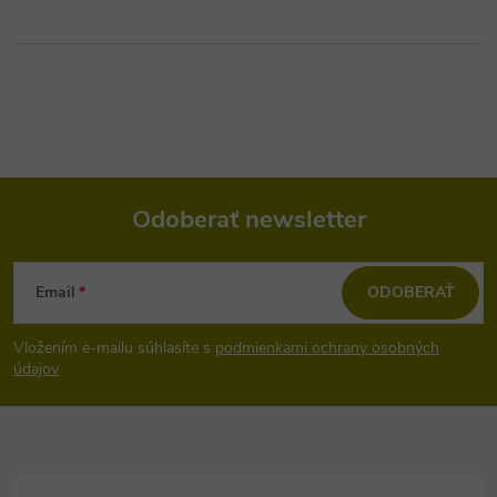
Odoberať newsletter
Z
Email
ODOBERAŤ
á
Vložením e-mailu súhlasíte s
podmienkami ochrany osobných
p
údajov
ä
t