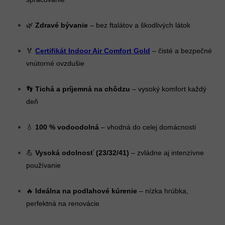
🌿
Zdravé bývanie
– bez ftalátov a škodlivých látok
🏅
Certifikát Indoor Air Comfort Gold
– čisté a bezpečné
vnútorné ovzdušie
👣
Tichá a príjemná na chôdzu
– vysoký komfort každý
deň
💧
100 % vodoodolná
– vhodná do celej domácnosti
💪
Vysoká odolnosť (23/32/41)
– zvládne aj intenzívne
používanie
🔥
Ideálna na podlahové kúrenie
– nízka hrúbka,
perfektná na renovácie