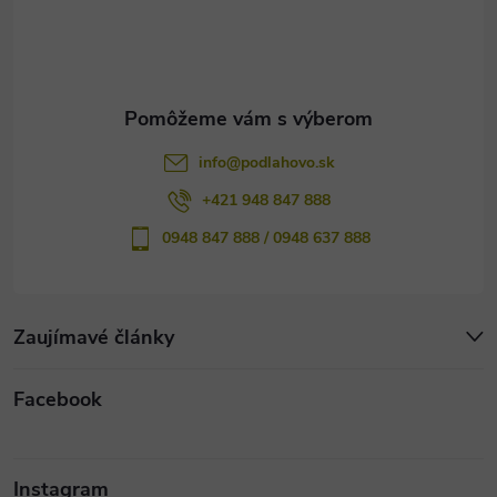
i
e
info
@
podlahovo.sk
+421 948 847 888
0948 847 888 / 0948 637 888
Zaujímavé články
Facebook
Instagram