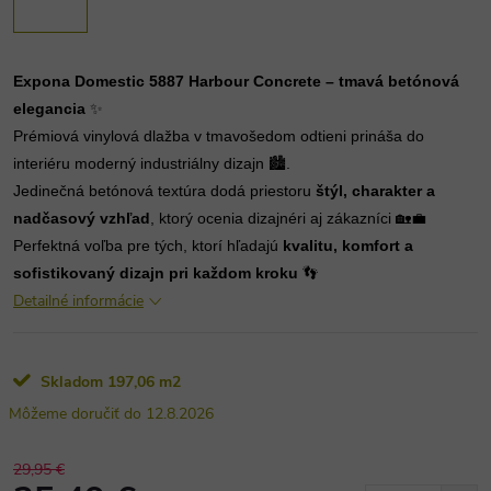
Expona Domestic 5887 Harbour Concrete – tmavá betónová
elegancia
✨
Prémiová vinylová dlažba v tmavošedom odtieni prináša do
interiéru moderný industriálny dizajn 🏙️.
Jedinečná betónová textúra dodá priestoru
štýl, charakter a
nadčasový vzhľad
, ktorý ocenia dizajnéri aj zákazníci 🏡💼
Perfektná voľba pre tých, ktorí hľadajú
kvalitu, komfort a
sofistikovaný dizajn pri každom kroku
👣
Detailné informácie
Skladom
197,06 m2
12.8.2026
29,95 €