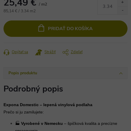
25,49 €
/ m2
Jednotková
85,14 € / 3.34 m2
cena:
PRIDAŤ DO KOŠÍKA
Opýtať sa
Strážiť
Zdieľať
Popis produktu
Podrobný popis
Expona Domestic – lepená vinylová podlaha
Prečo si ju zamilujete:
🏭
Vyrobené v Nemecku
– špičková kvalita a precízne
spracovanie