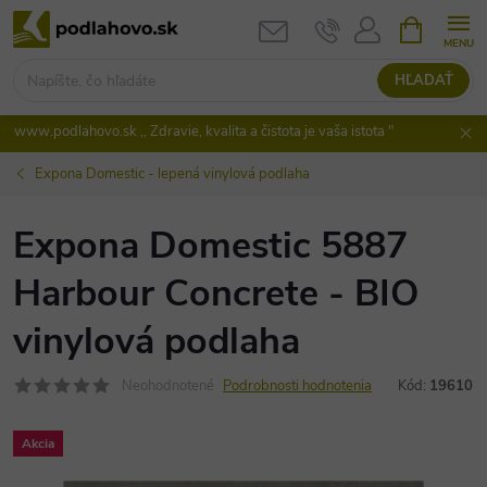
Prejsť
NÁKUPN
KOŠÍK
na
obsah
HĽADAŤ
www.podlahovo.sk ,, Zdravie, kvalita a čistota je vaša istota "
Expona Domestic - lepená vinylová podlaha
Expona Domestic 5887
Harbour Concrete - BIO
vinylová podlaha
Neohodnotené
Podrobnosti hodnotenia
Kód:
19610
Akcia