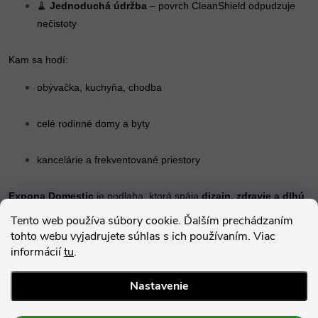
🧹
Jednoduchá údržba
– povrch CleanShield odpudzuje
nečistoty
Kam sa hodí:
obývačka, kuchyňa, chodba
celé rodinné domy a byty
kancelárie a frekventované priestory
Expona Domestic
je podlaha, ktorá spája
dizajn, zdravie a dlhú
životnosť
– bez kompromisov.
Tento web používa súbory cookie. Ďalším prechádzaním
tohto webu vyjadrujete súhlas s ich používaním. Viac
informácií
tu
.
Parametre produktu
Nastavenie
Hodnotenie