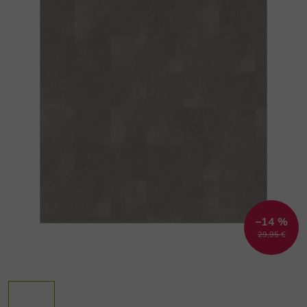
–14 %
29,95 €