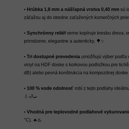
•
Hrúbka 1,8 mm a nášľapná vrstva 0,40 mm
sú i
záťažou aj do stredne zaťažených komerčných pries
•
Synchrónny reliéf
verne kopíruje kresbu dreva,
prirodzene, elegantne a autenticky. 🌳✨
•
Tri dostupné prevedenia
umožňujú výber podľa va
vinyl na HDF doske s korkovou podložkou pre tichší
dB) alebo pevná konštrukcia na kompozitnej doske
•
100 % vode odolnosť
robí z tejto podlahy ideál
💧🛁🍳
•
Vhodná pre teplovodné podlahové vykurovani
°C). 🔥♨️