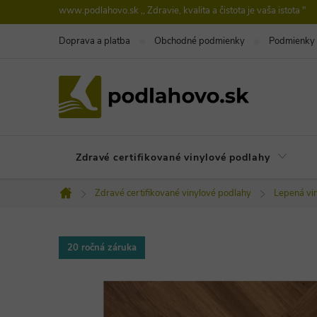
Prejsť
www.podlahovo.sk ,, Zdravie, kvalita a čistota je vaša istota "
na
Doprava a platba
Obchodné podmienky
Podmienky 
obsah
Zdravé certifikované vinylové podlahy
Zdravé certifikované vinylové podlahy
Lepená vin
Domov
20 ročná záruka