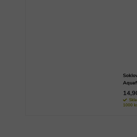
Soklov
Aquaf
tmavý
14,9
Skl
1000 k