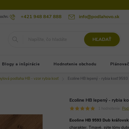
+421 948 847 888
info@podlahovo.sk
ochrany osobných údajov podlahovo.sk
Reklamačné podmienky
Re
HĽADAŤ
Blogy a inšpirácie
Hodnotenie obchodu
Plánovač
ylová podlaha HB - vzor rybia kosť
Ecoline HB lepený - rybia kosť 959
Ecoline HB lepený - rybia 
1 hodnotenie
Pod
Ecoline HB 9593 Dub kráľovs
charakter. Tmavé, sýte tóny dubu