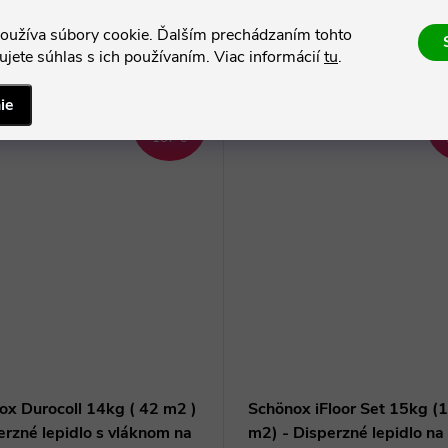
Súvisiaci tovar
oužíva súbory cookie. Ďalším prechádzaním tohto
jete súhlas s ich používaním. Viac informácií
tu
.
ie
–17 %
–
157 €
ox Durocoll 14kg ( 42 m2 )
Schönox iFloor Set 15kg (
erzné lepidlo s vláknom na
m2) - Disperzné lepidlo na