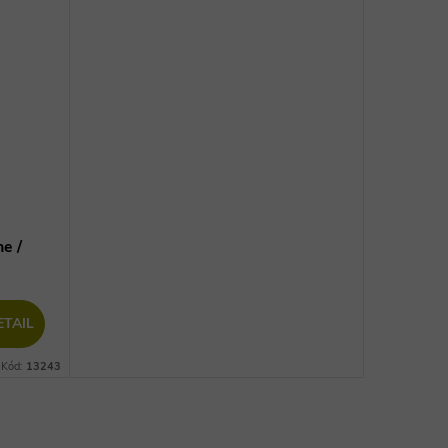
ne /
ETAIL
Kód:
13243