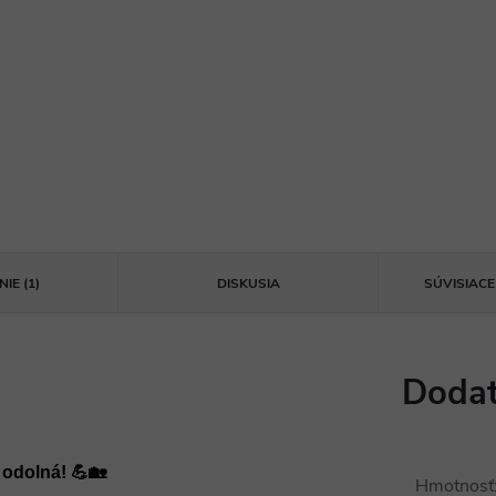
IE (1)
DISKUSIA
SÚVISIAC
Dodat
 odolná! 💪🏡
Hmotnosť