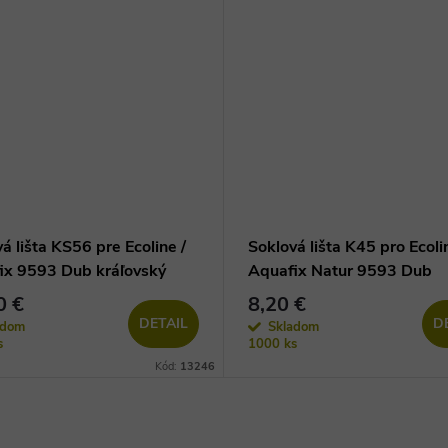
á lišta KS56 pre Ecoline /
Soklová lišta K45 pro Ecoli
ix 9593 Dub kráľovský
Aquafix Natur 9593 Dub
kráľovský tmavý
0 €
8,20 €
DETAIL
D
adom
Skladom
s
1000 ks
Kód:
13246