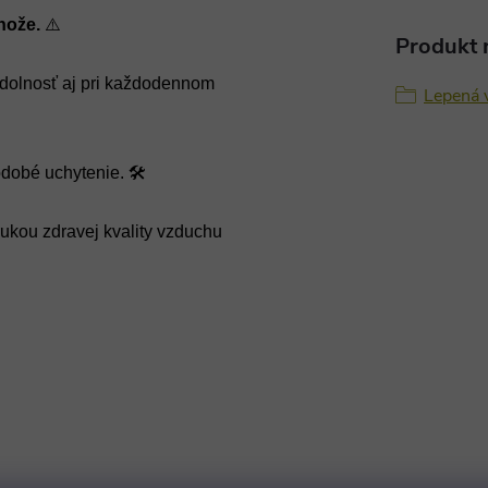
hože.
⚠️
Produkt n
dolnosť aj pri každodennom
Lepená v
dobé uchytenie. 🛠️
rukou zdravej kvality vzduchu