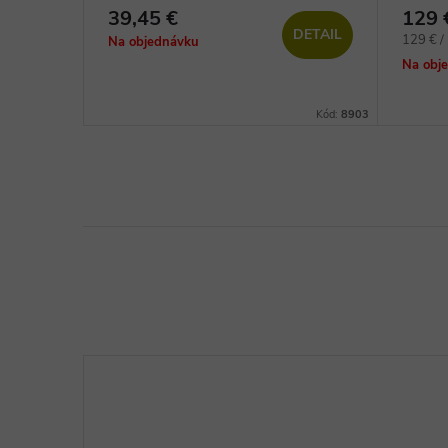
vinylové podlahy
vinylo
39,45 €
129 
DETAIL
Jednotk
129 € / 
Na objednávku
DETAIL
cena:
Na obj
Kód:
18263
Kód:
8903