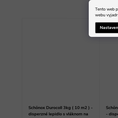
Tento web p
webu vyjadru
Nastaven
–6 %
29,99 €
Schönox Durocoll 3kg ( 10 m2 ) -
Schön
disperzné lepidlo s vláknom na
- disp