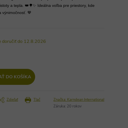
toty a tepla. 👑🌳✨ Ideálna voľba pre priestory, kde
 a výnimočnosť. 🤎
12.8.2026
AŤ DO KOŠÍKA
Zdieľať
Tlač
Značka:
Karndean International
Záruka
:
20 rokov