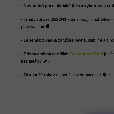
•
Nevhodná pre elektrické fólie a vykurovacie ro
•
Trieda záťaže 23/32/41
zabezpečuje spoľahlivú o
používaní. 🛋️🏬
•
Lepená pokládka
zaručuje pevné, stabilné a dlho
•
Prísny emisný certifikát
Greenguard Gold
je zá
bez ftalátov. 🌿✅
•
Záruka 20 rokov
na použitie v domácnosti. 🛡️🎉