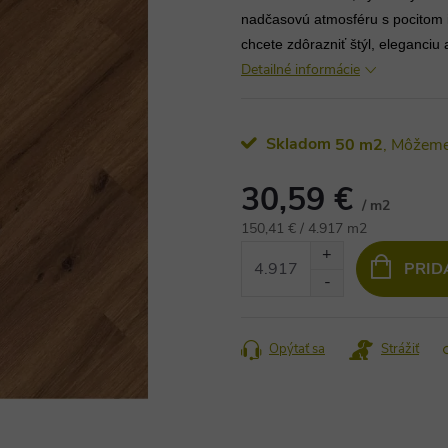
nadčasovú atmosféru s pocitom is
chcete zdôrazniť štýl, eleganciu
Detailné informácie
Skladom
50 m2
30,59 €
/ m2
Jednotková
150,41 € / 4.917 m2
cena:
PRID
Opýtať sa
Strážiť