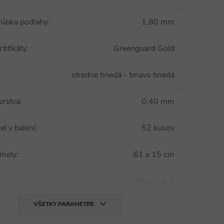
rúbka podlahy
:
1,80 mm
tifikáty
:
Greenguard Gold
stredne hnedá - tmavo hnedá
vrstva
:
0,40 mm
el v balení
:
52 kusov
amely
:
61 x 15 cm
drevo - dub
VŠETKY PARAMETRE