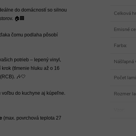
deálne do domácností so silnou
Celková h
torov. 🏠🏢
Emisné cer
 vďaka čomu podlaha pôsobí
Farba
:
šich potrieb – lepený vinyl,
Nášľapná 
 krok (tlmenie hluku až o 16
 (RCB). 🎶🤍
Počet lami
nu voľbu do kuchyne aj kúpeľne.
Rozmer l
Vzor
:
e
(max. povrchová teplota 27