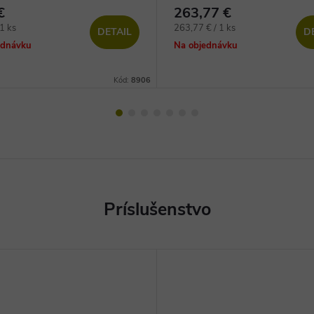
vé podlahy
lepenie vinylových dielcov
€
263,77 €
ová
Jednotková
1 ks
263,77 € / 1 ks
DETAIL
D
cena:
ednávku
Na objednávku
Kód:
8906