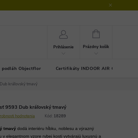
klamačný protokol
GDPR - ochrana osobných údajov
Kontakty
NÁKUPNÝ
KOŠÍK
Prázdny košík
Prihlásenie
 podláh Objectflor
Certifikáty INDOOR AIR COMFOR
3 Dub kráľovský tmavý
kosť 9593 Dub kráľovský tmavý
robnosti hodnotenia
Kód:
18289
ký tmavý
dodá interiéru hĺbku, noblesu a výrazný
 v elegantnom vzore rybej kosti vytvárajú luxusnú a