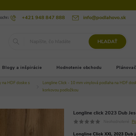
+421 948 847 888
info@podlahovo.sk
ochrany osobných údajov podlahovo.sk
Reklamačné podmienky
Re
HĽADAŤ
Blogy a inšpirácie
Hodnotenie obchodu
Plánovač
y na HDF doske s
Longline Click - 10 mm vinylová podlaha na HDF dos
korkovou podložkou
Longline click 2023 Dub Jes
Neohodnotené
Po
Longline Click XXL 2023 Dub j