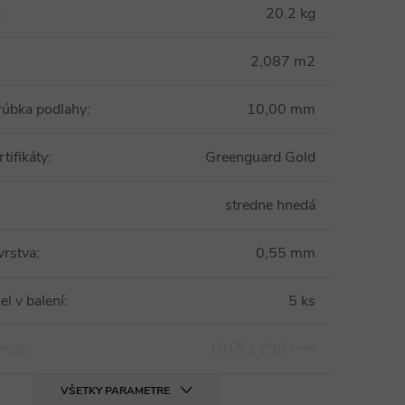
:
20.2 kg
2,087 m2
rúbka podlahy
:
10,00 mm
tifikáty
:
Greenguard Gold
stredne hnedá
vrstva
:
0,55 mm
el v balení
:
5 ks
amely
:
1815 x 230 mm
VŠETKY PARAMETRE