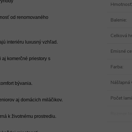
výhody
Hmotnosť
otnosť od renomovaného
Balenie
:
Celková h
jú interiéru luxusný vzhľad.
Emisné cer
 aj komerčné priestory s
Farba
:
Nášľapná 
komfort bývania.
Počet lami
eniorov aj domácich miláčikov.
Rozmer l
trná k životnému prostrediu.