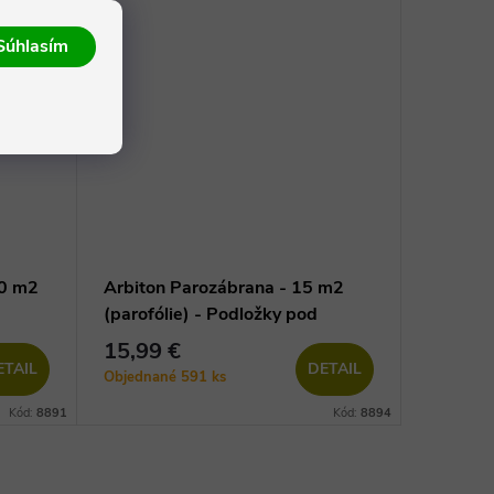
Súhlasím
00 m2
Arbiton Parozábrana - 15 m2
(parofólie) - Podložky pod
vinylové podlahy
15,99 €
ETAIL
DETAIL
Objednané
591 ks
Kód:
8891
Kód:
8894