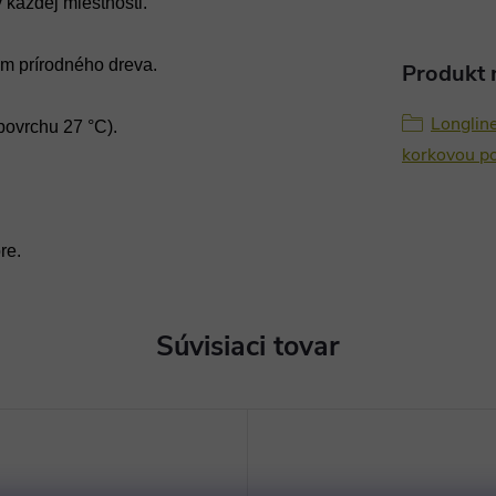
 každej miestnosti.
om prírodného dreva.
Produkt n
Longlin
povrchu 27 °C).
korkovou p
re.
Súvisiaci tovar