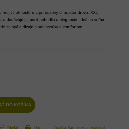
u hrejivú atmosféru a prirodzený charakter dreva. XXL
ť a dodávajú jej pocit pohodlia a elegancie. Ideálna voľba
 kde sa spája dizajn s odolnosťou a komfortom
AŤ DO KOŠÍKA
Zdieľať
Tlač
Značka:
Karndean International