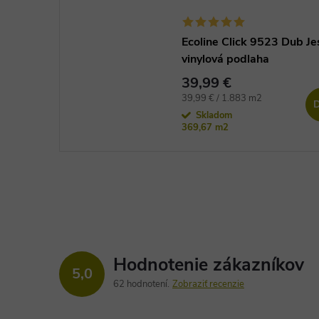
Ecoline Click 9523 Dub Je
vinylová podlaha
39,99 €
Jednotková
39,99 € / 1.883 m2
D
cena:
Skladom
369,67 m2
Hodnotenie zákazníkov
5,0
62 hodnotení
Zobraziť recenzie