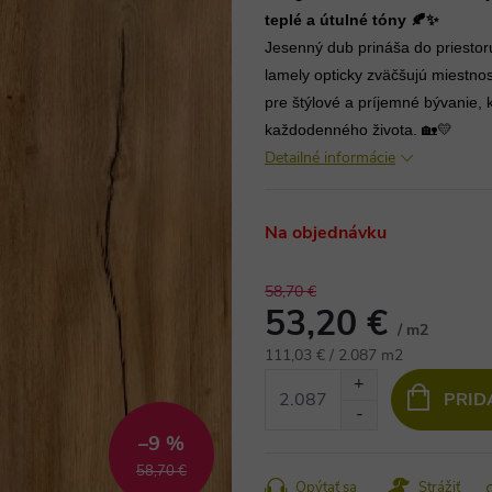
teplé a útulné tóny 🍂✨
Jesenný dub prináša do priestor
lamely opticky zväčšujú miestnos
pre štýlové a príjemné bývanie,
každodenného života. 🏡💛
Detailné informácie
Na objednávku
58,70 €
53,20 €
/ m2
Jednotková
111,03 € / 2.087 m2
cena:
PRID
–9 %
58,70 €
Opýtať sa
Strážiť