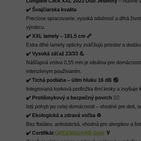
Longline Click XXL 2023 Dub Jesenný
– hlavné 
✔️ Švajčiarska kvalita
Precízne spracovanie, vysoká odolnosť a dlhá živ
výrobcu.
✔️ XXL lamely – 181,5 cm 📏
Extra dlhé lamely opticky zväčšujú priestor a dodáva
✔️ Vysoká záťaž 23/33 💪
Nášľapná vrstva 0,55 mm je ideálna pre domácnosti
intenzívnym používaním.
✔️ Tichá podlaha – útlm hluku 16 dB 🔇
Integrovaná korková podložka tlmí kroky a zvyšuje 
✔️ Protišmykový a bezpečný povrch 🤸‍♂️
Istý pohyb po celej domácnosti – vhodné pre deti, s
✔️ Ekologická a zdravá voľba ♻️
Bez ftalátov, antistatická, vhodná pre alergikov a še
✔️ Certifikát
GREENGUARD Gold
🏅