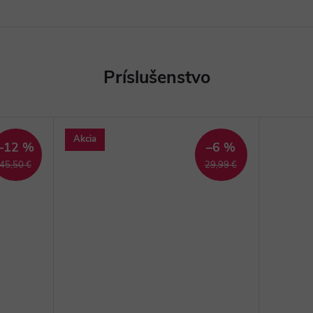
Akcia
–12 %
–6 %
45,50 €
29,99 €