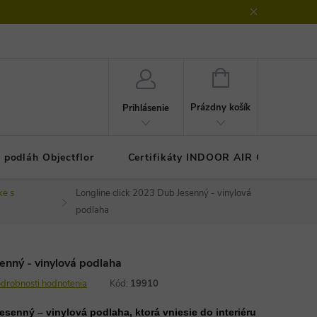
klamačný protokol
GDPR - ochrana osobných údajov
Kontakty
NÁKUPNÝ
KOŠÍK
Prázdny košík
Prihlásenie
 podláh Objectflor
Certifikáty INDOOR AIR COMFOR
ke s
Longline click 2023 Dub Jesenný - vinylová
podlaha
enný - vinylová podlaha
drobnosti hodnotenia
Kód:
19910
esenný – vinylová podlaha, ktorá vniesie do interiéru