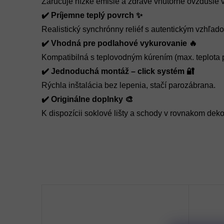
Zaručuje nízke emisie a zdravé vnútorné ovzdušie v
✔️ Príjemne teplý povrch ✨
Realistický synchrónny reliéf s autentickým vzhľad
✔️ Vhodná pre podlahové vykurovanie 🔥
Kompatibilná s teplovodným kúrením (max. teplota 
✔️ Jednoduchá montáž – click systém 🔐
Rýchla inštalácia bez lepenia, stačí parozábrana.
✔️ Originálne doplnky 🎨
K dispozícii soklové lišty a schody v rovnakom deko