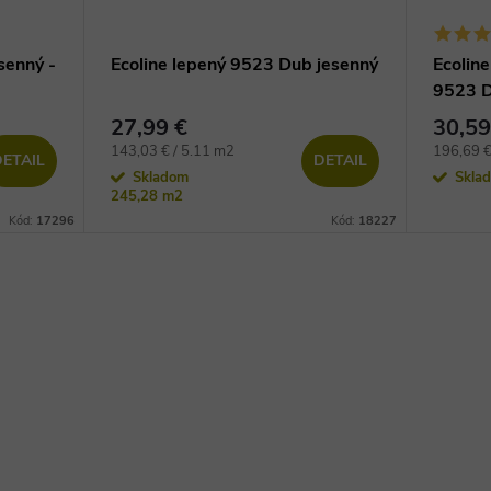
senný -
Ecoline lepený 9523 Dub jesenný
Ecoline
9523 D
27,99 €
30,59
Jednotková
Jednotko
143,03 € / 5.11 m2
196,69 €
ETAIL
DETAIL
cena:
cena:
Skladom
Skla
245,28 m2
Kód:
17296
Kód:
18227