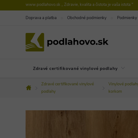
Prejsť
www.podlahovo.sk ,, Zdravie, kvalita a čistota je vaša istota "
na
Doprava a platba
Obchodné podmienky
Podmienky 
obsah
Zdravé certifikované vinylové podlahy
Zdravé certifikované vinylové
Vinylové podlah
Domov
podlahy
korkom