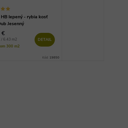
 HB lepený - rybia kosť
ub Jesenný
 €
vá
 / 6.43 m2
DETAIL
dom
300 m2
Kód:
19850