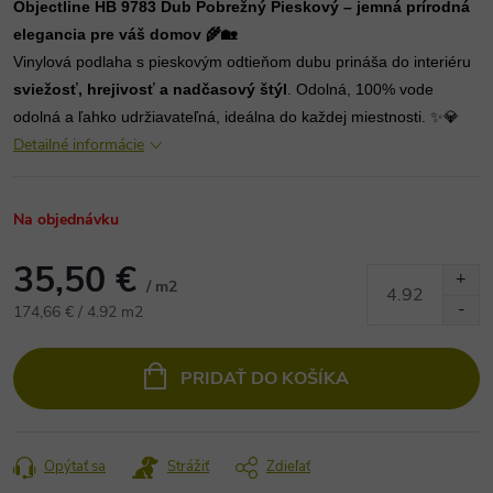
Objectline HB 9783 Dub Pobrežný Pieskový – jemná prírodná
elegancia pre váš domov 🌾🏡
Vinylová podlaha s pieskovým odtieňom dubu prináša do interiéru
sviežosť, hrejivosť a nadčasový štýl
. Odolná, 100% vode
odolná a ľahko udržiavateľná, ideálna do každej miestnosti. ✨💎
Detailné informácie
Na objednávku
35,50 €
/ m2
Jednotková
174,66 € / 4.92 m2
cena:
PRIDAŤ DO KOŠÍKA
Opýtať sa
Strážiť
Zdieľať