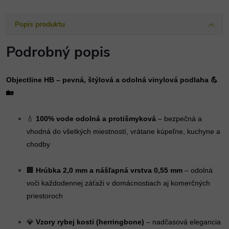
Popis produktu
Podrobný popis
Objectline HB – pevná, štýlová a odolná vinylová podlaha 💪
🏡
💧
100% vode odolná a protišmyková
– bezpečná a
vhodná do všetkých miestností, vrátane kúpeľne, kuchyne a
chodby
🏢
Hrúbka 2,0 mm a nášľapná vrstva 0,55 mm
– odolná
voči každodennej záťaži v domácnostiach aj komerčných
priestoroch
💎
Vzory rybej kosti (herringbone)
– nadčasová elegancia