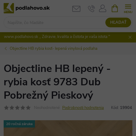
Prejsť
NÁKUPN
KOŠÍK
na
obsah
HĽADAŤ
www.podlahovo.sk ,, Zdravie, kvalita a čistota je vaša istota "
Objectline HB rybia kosť- lepená vinylová podlaha
Objectline HB lepený -
rybia kosť 9783 Dub
Pobrežný Pieskový
Neohodnotené
Podrobnosti hodnotenia
Kód:
19904
20 ročná záruka