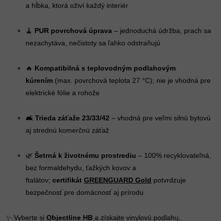
a hĺbka, ktorá oživí každý interiér
🧹
PUR povrchová úprava
– jednoduchá údržba, prach sa
nezachytáva, nečistoty sa ľahko odstraňujú
🔥
Kompatibilná s teplovodným podlahovým
kúrením
(max. povrchová teplota 27 °C); nie je vhodná pre
elektrické fólie a rohože
🛋️
Trieda záťaže 23/33/42
– vhodná pre veľmi silnú bytovú
aj strednú komerčnú záťaž
🌿
Šetrná k životnému prostrediu
– 100% recyklovateľná,
bez formaldehydu, ťažkých kovov a
ftalátov;
certifikát
GREENGUARD Gold
potvrdzuje
bezpečnosť pre domácnosť aj prírodu
✨ Vyberte si
Objectline HB
a získajte vinylovú podlahu,