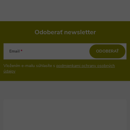
Odoberať newsletter
Z
Email
ODOBERAŤ
á
Vložením e-mailu súhlasíte s
podmienkami ochrany osobných
p
údajov
ä
t
i