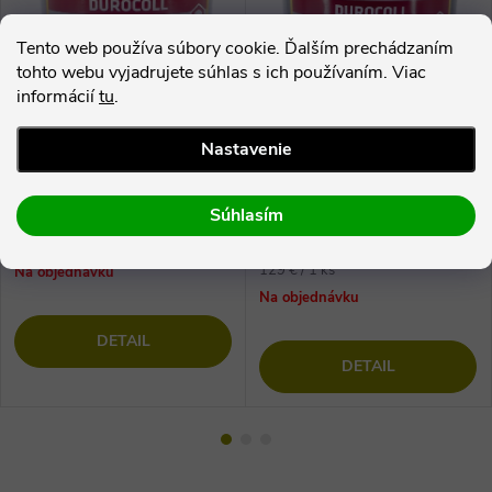
Tento web používa súbory cookie. Ďalším prechádzaním
tohto webu vyjadrujete súhlas s ich používaním. Viac
informácií
tu
.
–17 %
157 €
Nastavenie
Schönox Durocoll 3kg ( 10 m2
Schönox Durocoll 14kg ( 42
) - disperzné lepidlo s vláknom
m2 ) - disperzné lepidlo s
Súhlasím
na vinylové podlahy
vláknom na vinylové podlahy
39,45 €
129 €
Jednotková
129 € / 1 ks
Na objednávku
cena:
Na objednávku
DETAIL
DETAIL