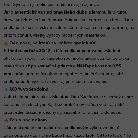
Dub Symfónia je definíciou nadčasovej elegancie.
Jeho
autentický vzhľad tmavšieho dubu
s jemnou štruktúrou
dreva vdýchne vášmu domovu či kancelárii harmóniu a teplo. Táto
podlaha je majstrovským dielom, ktoré dokonale imituje prírodu, no
pritom ponúka všetky výhody moderných materiálov.
Odolnosť, na ktorú sa môžete spoľahnúť
S
triedou záťaže
33/42
je táto podlaha pripravená zvládnuť
akúkoľvek výzvu – od rušného rodinného života cez kancelársku
prevádzku až po komerčné priestory.
Nášľapná vrstva
0,55
mm
chráni pred poškriabaním, opotrebením či škvrnami, takže
podlaha bude vyzerať skvele aj po rokoch používania.
100 % vodeodolná
Zabudnite na starosti s vlhkosťou! Dub Symfónia je stvorený aj pre
kúpeľne
a kuchyne
. Bez problémov zvláda vodu aj vlhké
prostredie, takže je ideálny do každého rohu vášho domova.
Teplo pod nohami
Táto podlaha je kompatibilná s podlahovým vykurovaním, čo
znamená, že vás v zime bude hriať každý krok. Cítite to teplo? To