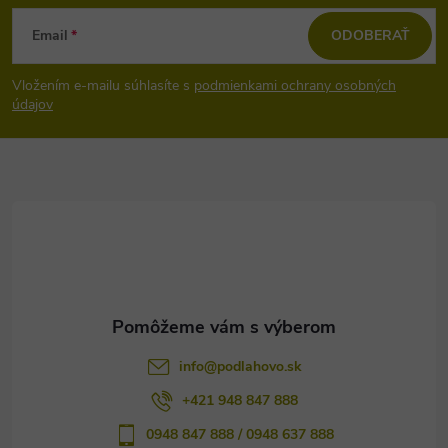
Z
Email
ODOBERAŤ
á
Vložením e-mailu súhlasíte s
podmienkami ochrany osobných
p
údajov
ä
t
i
e
info
@
podlahovo.sk
+421 948 847 888
0948 847 888 / 0948 637 888