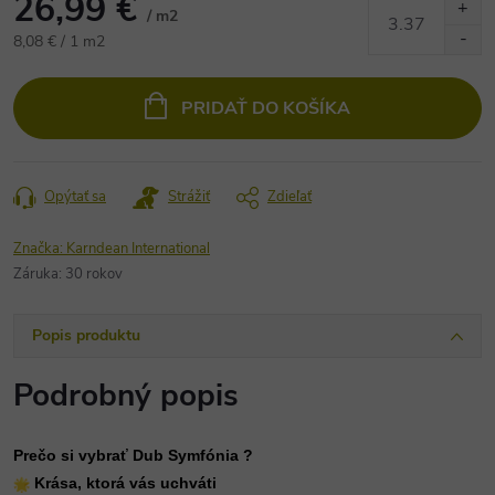
26,99 €
/ m2
Jednotková
8,08 € / 1 m2
cena:
PRIDAŤ DO KOŠÍKA
Opýtať sa
Strážiť
Zdieľať
Značka:
Karndean International
Záruka
:
30 rokov
Popis produktu
Podrobný popis
Prečo si vybrať Dub Symfónia ?
Krása, ktorá vás uchváti