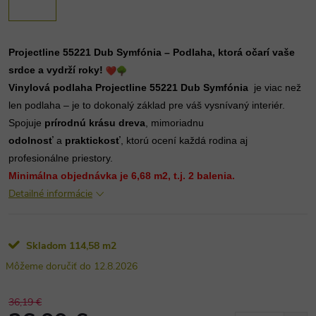
Projectline 55221 Dub Symfónia – Podlaha, ktorá očarí vaše
srdce a vydrží roky!
Vinylová podlaha Projectline 55221 Dub Symfónia
je viac než
len podlaha – je to dokonalý základ pre váš vysnívaný interiér.
Spojuje
prírodnú krásu dreva
, mimoriadnu
odolnosť
a
praktickosť
, ktorú ocení každá rodina aj
profesionálne priestory.
Minimálna objednávka je 6,68 m2, t.j. 2 balenia.
Detailné informácie
Skladom
114,58 m2
12.8.2026
36,19 €