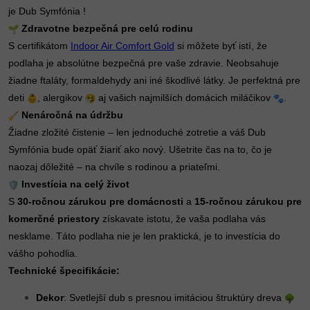
je Dub Symfónia !
Zdravotne bezpečná pre celú rodinu
S certifikátom
Indoor Air Comfort Gold
si môžete byť istí, že
podlaha je absolútne bezpečná pre vaše zdravie. Neobsahuje
žiadne ftaláty, formaldehydy ani iné škodlivé látky. Je perfektná pre
deti
, alergikov
aj vašich najmilších domácich miláčikov
.
Nenáročná na údržbu
Žiadne zložité čistenie – len jednoduché zotretie a váš Dub
Symfónia bude opäť žiariť ako nový. Ušetrite čas na to, čo je
naozaj dôležité – na chvíle s rodinou a priateľmi.
Investícia na celý život
S
30-ročnou zárukou pre domácnosti
a
15-ročnou zárukou pre
komerčné priestory
získavate istotu, že vaša podlaha vás
nesklame. Táto podlaha nie je len praktická, je to investícia do
vášho pohodlia.
Technické špecifikácie:
Dekor
: Svetlejší dub s presnou imitáciou štruktúry dreva