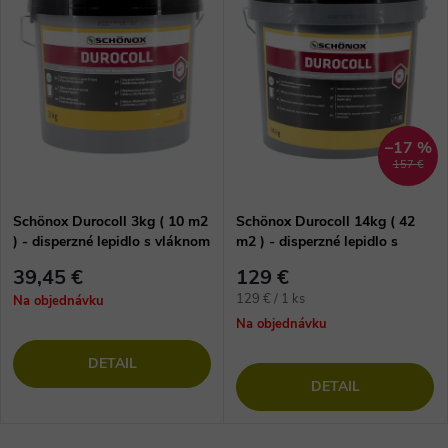
–17 %
157 €
Schönox Durocoll 3kg ( 10 m2
Schönox Durocoll 14kg ( 42
) - disperzné lepidlo s vláknom
m2 ) - disperzné lepidlo s
na vinylové podlahy
vláknom na vinylové podlahy
39,45 €
129 €
Jednotková
129 € / 1 ks
Na objednávku
cena:
Na objednávku
DETAIL
DETAIL