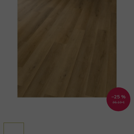
–25 %
36,19 €