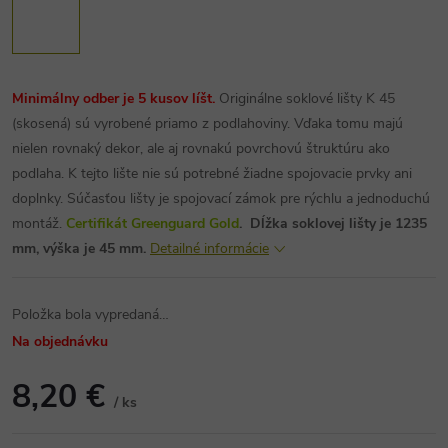
Minimálny odber je 5 kusov líšt.
Originálne soklové lišty K 45
(skosená) sú vyrobené priamo z podlahoviny. Vďaka tomu majú
nielen rovnaký dekor, ale aj rovnakú povrchovú štruktúru ako
podlaha. K tejto lište nie sú potrebné žiadne spojovacie prvky ani
doplnky. Súčasťou lišty je spojovací zámok pre rýchlu a jednoduchú
montáž.
Certifikát Greenguard Gold
.
Dĺžka soklovej lišty je 1235
mm, výška je 45 mm.
Detailné informácie
Položka bola vypredaná…
Na objednávku
8,20 €
/ ks
Jednotková