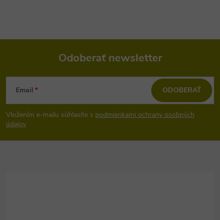
Odoberať newsletter
Z
Email
ODOBERAŤ
á
Vložením e-mailu súhlasíte s
podmienkami ochrany osobných
p
údajov
ä
t
i