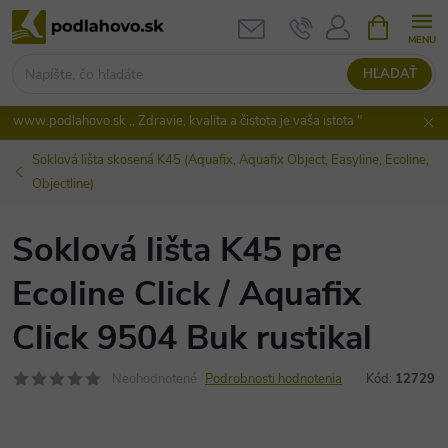
Prejsť
NÁKUPN
KOŠÍK
na
obsah
HĽADAŤ
www.podlahovo.sk ,, Zdravie, kvalita a čistota je vaša istota "
Soklová lišta skosená K45 (Aquafix, Aquafix Object, Easyline, Ecoline,
Objectline)
Soklová lišta K45 pre
Ecoline Click / Aquafix
Click 9504 Buk rustikal
Neohodnotené
Podrobnosti hodnotenia
Kód:
12729