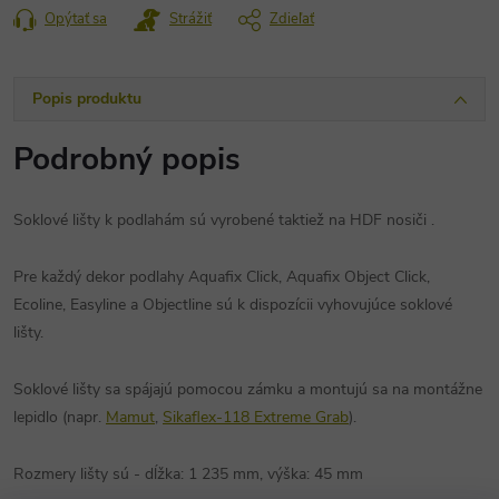
cena:
Opýtať sa
Strážiť
Zdieľať
Popis produktu
Podrobný popis
Soklové lišty k podlahám sú vyrobené taktiež na HDF nosiči .
Pre každý dekor podlahy Aquafix Click, Aquafix Object Click,
Ecoline, Easyline a Objectline sú k dispozícii vyhovujúce soklové
lišty.
Soklové lišty sa spájajú pomocou zámku a montujú sa na montážne
lepidlo (napr.
Mamut
,
Sikaflex-118 Extreme Grab
).
Rozmery lišty sú - dĺžka: 1 235 mm, výška: 45 mm