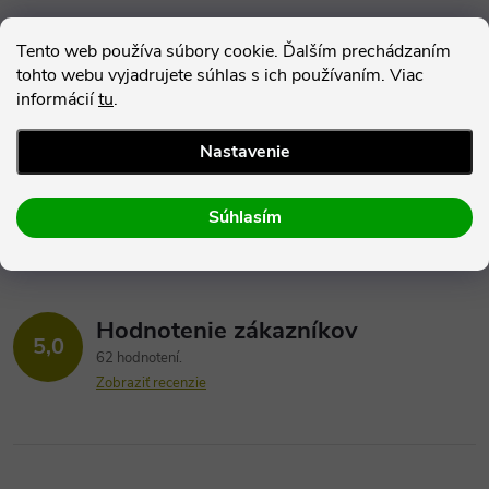
Parametre produktu
Tento web používa súbory cookie. Ďalším prechádzaním
tohto webu vyjadrujete súhlas s ich používaním. Viac
Hodnotenie
informácií
tu
.
Diskusia
Nastavenie
Súhlasím
Hodnotenie zákazníkov
5,0
62 hodnotení
Zobraziť recenzie