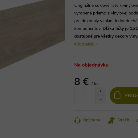
Originálne soklové lišty k vinylo
vyrobené priamo z vinylovej podl
pre dokonalý vzhľad. Jednoduch
komponentov.
Dĺžka
lišty je 1,2
dostupné pre všetky dekory viny
informácie
Na objednávku
8 €
/ ks
Jednotková
PRID
cena:
Opýtať sa
Strážiť