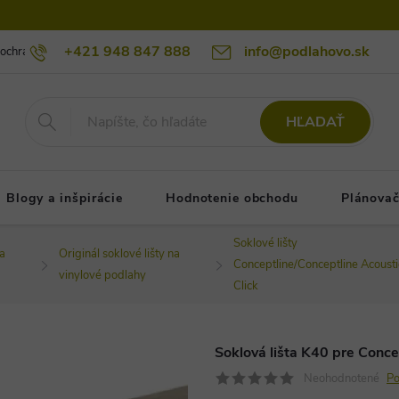
+421 948 847 888
info@podlahovo.sk
ochrany osobných údajov podlahovo.sk
Reklamačné podmienky
Re
HĽADAŤ
Blogy a inšpirácie
Hodnotenie obchodu
Plánovač
Soklové lišty
na
Originál soklové lišty na
Conceptline/Conceptline Acousti
vinylové podlahy
Click
Soklová lišta K40 pre Conce
Neohodnotené
Po