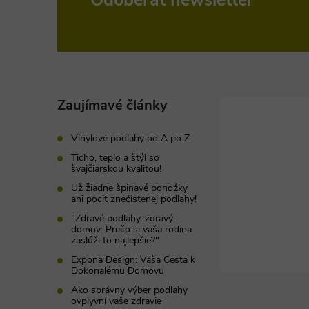
Z
á
p
ä
Zaujímavé články
t
Vinylové podlahy od A po Z
Ticho, teplo a štýl so
i
švajčiarskou kvalitou!
Už žiadne špinavé ponožky
ani pocit znečistenej podlahy!
e
"Zdravé podlahy, zdravý
domov: Prečo si vaša rodina
zaslúži to najlepšie?"
Expona Design: Vaša Cesta k
Dokonalému Domovu
Ako správny výber podlahy
ovplyvní vaše zdravie