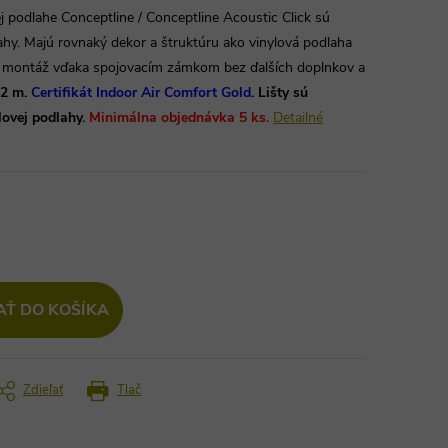
vej podlahe Conceptline / Conceptline Acoustic Click sú
ahy. Majú rovnaký dekor a štruktúru ako vinylová podlaha
á montáž vďaka spojovacím zámkom bez ďalších doplnkov a
12 m.
Certifikát Indoor Air Comfort Gold
. Lišty sú
lovej podlahy.
Minimálna objednávka 5 ks.
Detailné
AŤ DO KOŠÍKA
Zdieľať
Tlač