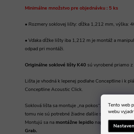
Minimálne množstvo pre objednávku : 5 ks
• Rozmery soklovej lišty: dĺžka 1,212 mm, výška:
• Vďaka dĺžke lišty iba 1,212 m je montáž a manipu
odpad pri montáži.
Originálne soklové lišty K40
sú vyrobené priamo z
Lišta je vhodná k lepenej podlahe Conceptline i k plá
Conceptline Acoustic Click.
Tento web p
Soklová lišta sa montuje „na pokos“. Súčasťou lišty
webu vyjadru
tomu nie sú potrebné žiadne ďalšie samostatné spoj
Montujú sa na
montážne lepidlo
napr.
Mamut Gle
a
Nastaven
Grab.