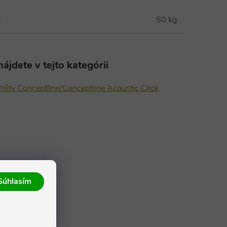
:
50 kg
ájdete v tejto kategórii
lišty Conceptline/Conceptline Acoustic Click
Súhlasím