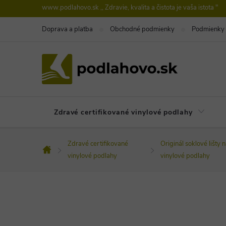
Prejsť
www.podlahovo.sk ,, Zdravie, kvalita a čistota je vaša istota "
na
Doprava a platba
Obchodné podmienky
Podmienky 
obsah
Zdravé certifikované vinylové podlahy
Zdravé certifikované
Originál soklové lišty 
Domov
vinylové podlahy
vinylové podlahy