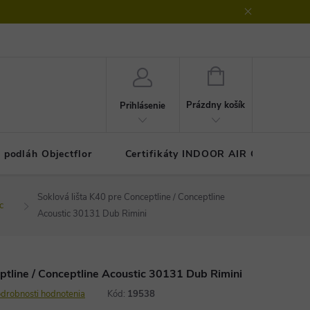
klamačný protokol
GDPR - ochrana osobných údajov
Kontakty
NÁKUPNÝ
KOŠÍK
Prázdny košík
Prihlásenie
 podláh Objectflor
Certifikáty INDOOR AIR COMFOR
Soklová lišta K40 pre Conceptline / Conceptline
c
Acoustic 30131 Dub Rimini
ptline / Conceptline Acoustic 30131 Dub Rimini
drobnosti hodnotenia
Kód:
19538