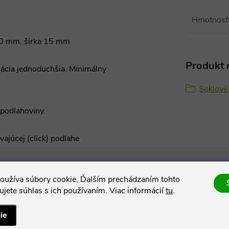
Hmotnosť
 40 mm, šírka 15 mm
Produkt n
lácia jednoduchšia. Minimálny
Soklové 
 podlahoviny.
vajúcej (click) podlahe
oužíva súbory cookie. Ďalším prechádzaním tohto
 je spojovací zámok a vďaka
jete súhlas s ich používaním. Viac informácií
tu
.
ovacie prvky ani doplnky.
lebo
Sikaflex-118 Extreme
ie