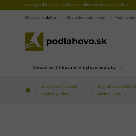
Prejsť
www.podlahovo.sk ,, Zdravie, kvalita a čistota je vaša istota "
na
Doprava a platba
Obchodné podmienky
Podmienky 
obsah
Zdravé certifikované vinylové podlahy
Zdravé certifikované
Originál soklové lišty 
Domov
vinylové podlahy
vinylové podlahy