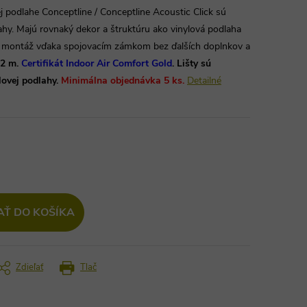
vej podlahe Conceptline / Conceptline Acoustic Click sú
ahy. Majú rovnaký dekor a štruktúru ako vinylová podlaha
á montáž vďaka spojovacím zámkom bez ďalších doplnkov a
12 m.
Certifikát Indoor Air Comfort Gold
. Lišty sú
lovej podlahy.
Minimálna objednávka 5 ks.
Detailné
AŤ DO KOŠÍKA
Zdieľať
Tlač