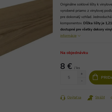
Originálne soklové lišty k vinylo
vyrobené priamo z vinylovej podl
pre dokonalý vzhľad. Jednoduch
komponentov.
Dĺžka
lišty je 1,2
dostupné pre všetky dekory viny
informácie
Na objednávku
8 €
/ ks
Jednotková
PRID
cena:
Opýtať sa
Strážiť