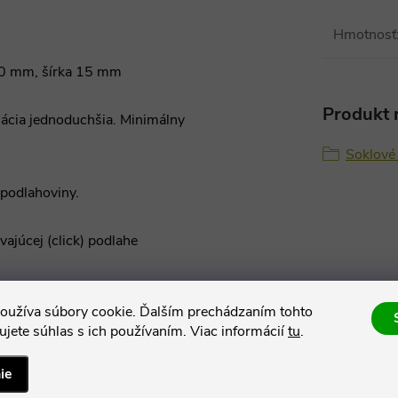
Hmotnosť
 40 mm, šírka 15 mm
Produkt n
lácia jednoduchšia. Minimálny
Soklové 
 podlahoviny.
vajúcej (click) podlahe
oužíva súbory cookie. Ďalším prechádzaním tohto
 je spojovací zámok a vďaka
jete súhlas s ich používaním. Viac informácií
tu
.
ovacie prvky ani doplnky.
lebo
Sikaflex-118 Extreme
ie