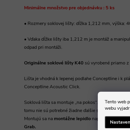
Minimálne množstvo pre objednávku : 5 ks
• Rozmery soklovej lišty: dĺžka 1,212 mm, výška:
• Vďaka dĺžke lišty iba 1,212 m je montáž a manipu
odpad pri montáži.
Originálne soklové lišty K40
sú vyrobené priamo z
Lišta je vhodná k lepenej podlahe Conceptline i k plá
Conceptline Acoustic Click.
Tento web p
Soklová lišta sa montuje „na pokos“. Súčasťou lišty
webu vyjadru
tomu nie sú potrebné žiadne ďalšie samostatné spoj
Montujú sa na
montážne lepidlo
napr.
Mamut Gle
a
Nastaven
Grab.