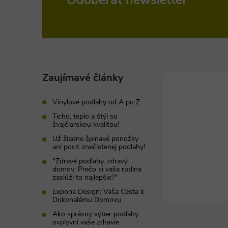
Z
á
p
ä
Zaujímavé články
t
Vinylové podlahy od A po Z
Ticho, teplo a štýl so
i
švajčiarskou kvalitou!
Už žiadne špinavé ponožky
ani pocit znečistenej podlahy!
e
"Zdravé podlahy, zdravý
domov: Prečo si vaša rodina
zaslúži to najlepšie?"
Expona Design: Vaša Cesta k
Dokonalému Domovu
Ako správny výber podlahy
ovplyvní vaše zdravie