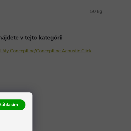
:
50 kg
ájdete v tejto kategórii
lišty Conceptline/Conceptline Acoustic Click
Súhlasím