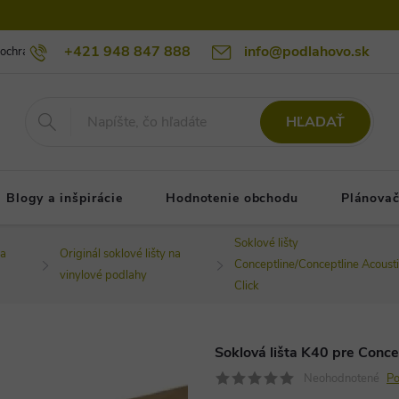
+421 948 847 888
info@podlahovo.sk
ochrany osobných údajov podlahovo.sk
Reklamačné podmienky
Re
HĽADAŤ
Blogy a inšpirácie
Hodnotenie obchodu
Plánovač
Soklové lišty
na
Originál soklové lišty na
Conceptline/Conceptline Acoust
vinylové podlahy
Click
Soklová lišta K40 pre Conce
Neohodnotené
Po