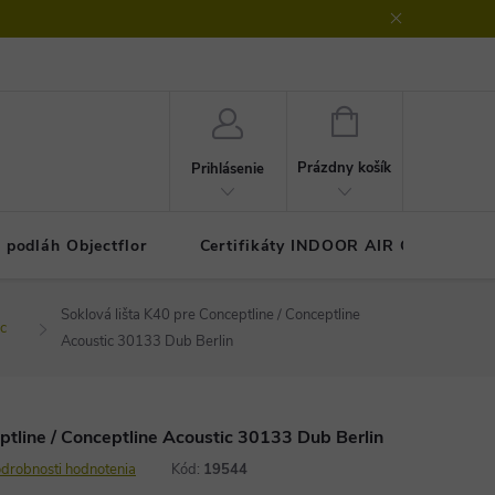
klamačný protokol
GDPR - ochrana osobných údajov
Kontakty
NÁKUPNÝ
KOŠÍK
Prázdny košík
Prihlásenie
 podláh Objectflor
Certifikáty INDOOR AIR COMFOR
Soklová lišta K40 pre Conceptline / Conceptline
ic
Acoustic 30133 Dub Berlin
ptline / Conceptline Acoustic 30133 Dub Berlin
drobnosti hodnotenia
Kód:
19544