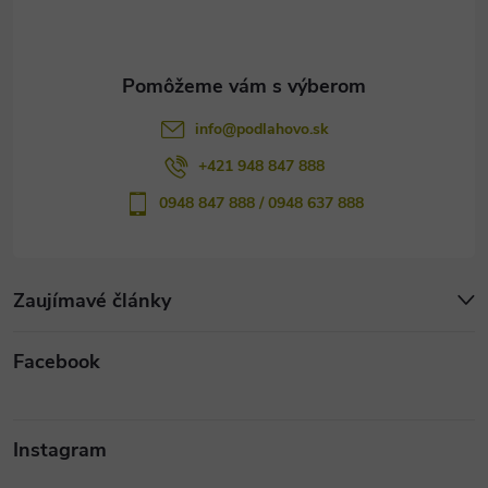
i
e
info
@
podlahovo.sk
+421 948 847 888
0948 847 888 / 0948 637 888
Zaujímavé články
Facebook
Instagram