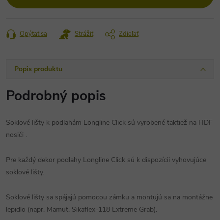
Opýtať sa
Strážiť
Zdieľať
Popis produktu
Podrobný popis
Soklové lišty k podlahám Longline Click sú vyrobené taktiež na HDF
nosiči .
Pre každý dekor podlahy Longline Click sú k dispozícii vyhovujúce
soklové lišty.
Soklové lišty sa spájajú pomocou zámku a montujú sa na montážne
lepidlo (napr. Mamut, Sikaflex-118 Extreme Grab).