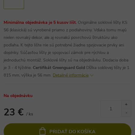
Minimálna objednávka je 5 kusov líšt.
Originálne soklové lišty KS
56 (klasická) sú vyrobené priamo z podlahoviny. Vďaka tomu majú
nielen rovnaký dekor, ale aj rovnakú povrchovú štruktúru ako
podlaha. K tejto lište nie sú potrebné žiadne spojovacie prvky ani
doplnky. Súčasťou lišty je spojovací zámok pre rýchlou a
jednoduchú montáž. Soklové lišty sú na objednávku. Dodacia doba
je 3 - 4 týždne.
Certifikát Greenguard Gold
Dĺžka soklovej lišty je 1
815 mm, výška je 56 mm.
Detailné informácie
Na objednávku
23 €
/ ks
Jednotková
cena:
PRIDAŤ DO KOŠÍKA