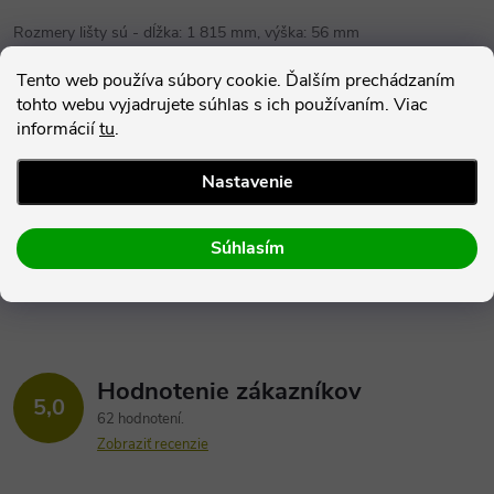
Rozmery lišty sú - dĺžka: 1 815 mm, výška: 56 mm
Tento web používa súbory cookie. Ďalším prechádzaním
Parametre produktu
tohto webu vyjadrujete súhlas s ich používaním. Viac
informácií
tu
.
Hodnotenie
Nastavenie
Diskusia
Súhlasím
Hodnotenie zákazníkov
5,0
62 hodnotení
Zobraziť recenzie