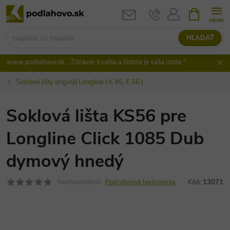
Prejsť
NÁKUPN
KOŠÍK
na
obsah
HĽADAŤ
www.podlahovo.sk ,, Zdravie, kvalita a čistota je vaša istota "
Soklové lišty originál Longline ( K 45, K 56 )
Soklová lišta KS56 pre
Longline Click 1085 Dub
dymový hnedý
Neohodnotené
Podrobnosti hodnotenia
Kód:
13071