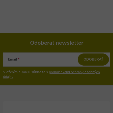
Odoberať newsletter
Z
Email
ODOBERAŤ
á
Vložením e-mailu súhlasíte s
podmienkami ochrany osobných
p
údajov
ä
t