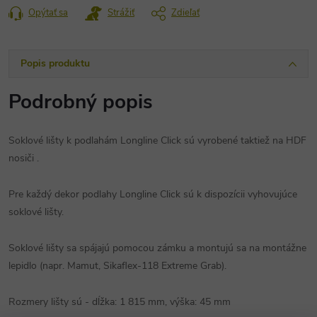
cena:
Opýtať sa
Strážiť
Zdieľať
Popis produktu
Podrobný popis
Soklové lišty k podlahám Longline Click sú vyrobené taktiež na HDF
nosiči .
Pre každý dekor podlahy Longline Click sú k dispozícii vyhovujúce
soklové lišty.
Soklové lišty sa spájajú pomocou zámku a montujú sa na montážne
lepidlo (napr. Mamut, Sikaflex-118 Extreme Grab).
Rozmery lišty sú - dĺžka: 1 815 mm, výška: 45 mm