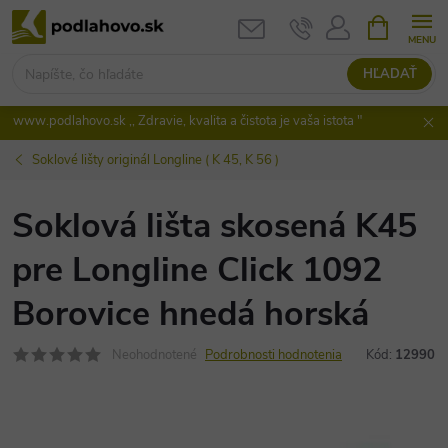
Prejsť
NÁKUPN
KOŠÍK
na
obsah
HĽADAŤ
www.podlahovo.sk ,, Zdravie, kvalita a čistota je vaša istota "
Soklové lišty originál Longline ( K 45, K 56 )
Soklová lišta skosená K45
pre Longline Click 1092
Borovice hnedá horská
Neohodnotené
Podrobnosti hodnotenia
Kód:
12990