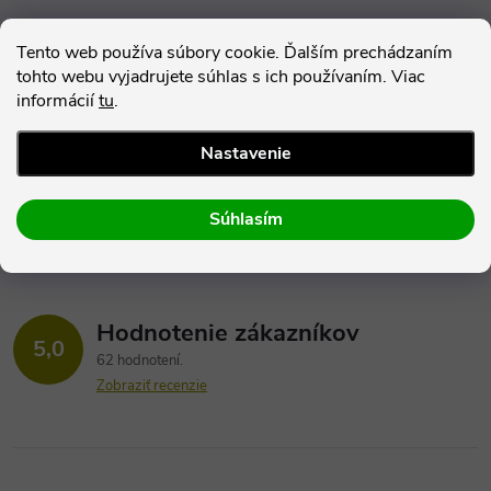
Parametre produktu
Tento web používa súbory cookie. Ďalším prechádzaním
tohto webu vyjadrujete súhlas s ich používaním. Viac
Hodnotenie
informácií
tu
.
Diskusia
Nastavenie
Súhlasím
Hodnotenie zákazníkov
5,0
62 hodnotení
Zobraziť recenzie