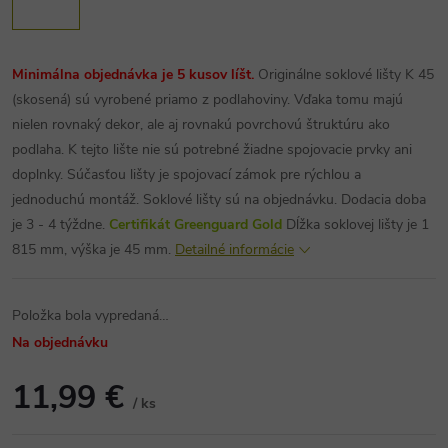
Minimálna objednávka je 5 kusov líšt.
Originálne soklové lišty K 45
(skosená) sú vyrobené priamo z podlahoviny. Vďaka tomu majú
nielen rovnaký dekor, ale aj rovnakú povrchovú štruktúru ako
podlaha. K tejto lište nie sú potrebné žiadne spojovacie prvky ani
doplnky. Súčasťou lišty je spojovací zámok pre rýchlou a
jednoduchú montáž. Soklové lišty sú na objednávku. Dodacia doba
je 3 - 4 týždne.
Certifikát Greenguard Gold
Dĺžka soklovej lišty je 1
815 mm, výška je 45 mm.
Detailné informácie
Položka bola vypredaná…
Na objednávku
11,99 €
/ ks
Jednotková