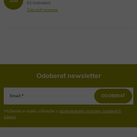
62 hodnotení
Zobraziť recenzie
Odoberať newsletter
Z
Email
ODOBERAŤ
á
Vložením e-mailu súhlasíte s
podmienkami ochrany osobných
p
údajov
ä