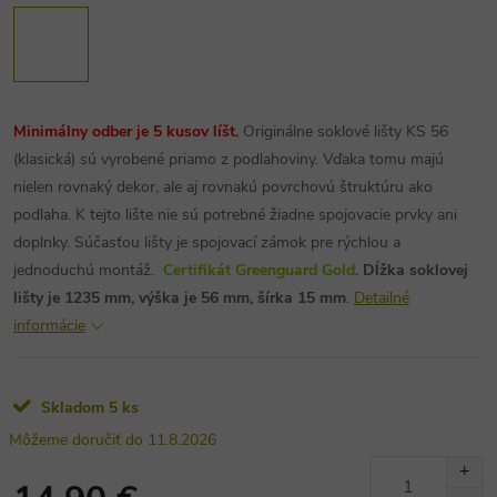
Minimálny odber je 5 kusov líšt.
Originálne soklové lišty KS 56
(klasická) sú vyrobené priamo z podlahoviny. Vďaka tomu majú
nielen rovnaký dekor, ale aj rovnakú povrchovú štruktúru ako
podlaha. K tejto lište nie sú potrebné žiadne spojovacie prvky ani
doplnky. Súčasťou lišty je spojovací zámok pre rýchlou a
jednoduchú montáž.
Certifikát Greenguard Gold
.
Dĺžka soklovej
lišty je 1235 mm, výška je 56 mm, šírka 15 mm
.
Detailné
informácie
Skladom
5 ks
11.8.2026