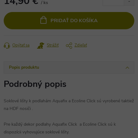
14,90 €
/ ks
Jednotková
cena:
PRIDAŤ DO KOŠÍKA
Opýtať sa
Strážiť
Zdieľať
Popis produktu
Podrobný popis
Soklové lišty k podlahám Aquafix a Ecoline Click sú vyrobené taktiež
na HDF nosiči .
Pre každý dekor podlahy Aquafix Click a Ecoline Click sú k
dispozícii vyhovujúce soklové lišty.