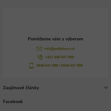
t
i
e
info
@
podlahovo.sk
+421 948 847 888
0948 847 888 / 0948 637 888
Zaujímavé články
Facebook