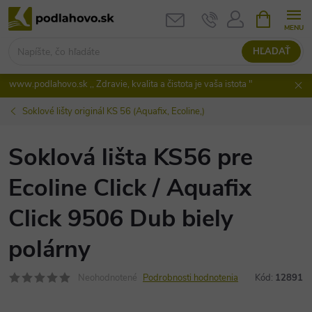
Prejsť
NÁKUPN
KOŠÍK
na
obsah
HĽADAŤ
www.podlahovo.sk ,, Zdravie, kvalita a čistota je vaša istota "
Soklové lišty originál KS 56 (Aquafix, Ecoline,)
Soklová lišta KS56 pre
Ecoline Click / Aquafix
Click 9506 Dub biely
polárny
Neohodnotené
Podrobnosti hodnotenia
Kód:
12891