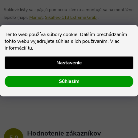
Soklové lišty sa spájajú pomocou zámku a montujú sa na montážne
lepidlo (napr.
Mamut
,
Sikaflex-118 Extreme Grab
).
Rozmery lišty sú - dĺžka: 1 235 mm, výška: 56 mm
Tento web používa súbory cookie. Ďalším prechádzaním
tohto webu vyjadrujete súhlas s ich používaním. Viac
informácií
tu
.
Parametre produktu
Nastavenie
Hodnotenie
Diskusia
Súhlasím
Hodnotenie zákazníkov
5,0