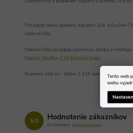
Soklové lišty k podlahám Aquafix a Ecoline Click sú
.
Pre každý dekor podlahy Aquafix Click a Ecoline Cli
soklové lišty.
Soklové lišty sa spájajú pomocou zámku a montujú 
Mamut
,
Sikaflex-118 Extreme Grab
).
Rozmery lišty sú - dĺžka: 1 235 mm, výška: 56 mm
Tento web p
webu vyjadru
Nastaven
Hodnotenie zákazníkov
5,0
62 hodnotení
Zobraziť recenzie