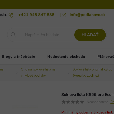
+421 948 847 888
info@podlahovo.sk
ochrany osobných údajov podlahovo.sk
Reklamačné podmienky
Re
HĽADAŤ
Blogy a inšpirácie
Hodnotenie obchodu
Plánovač
 na
Originál soklové lišty na
Soklové lišty originál KS 56
vinylové podlahy
(Aquafix, Ecoline,)
Soklová lišta KS56 pre Ecol
Neohodnotené
Po
Minimálny odber je 5 kusov líšt.