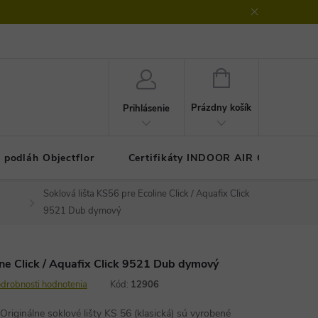
klamačný protokol
GDPR - ochrana osobných údajov
Kontakty
NÁKUPNÝ
KOŠÍK
Prázdny košík
Prihlásenie
 podláh Objectflor
Certifikáty INDOOR AIR COMFOR
Soklová lišta KS56 pre Ecoline Click / Aquafix Click
9521 Dub dymový
ine Click / Aquafix Click 9521 Dub dymový
drobnosti hodnotenia
Kód:
12906
Originálne soklové lišty KS 56 (klasická) sú vyrobené