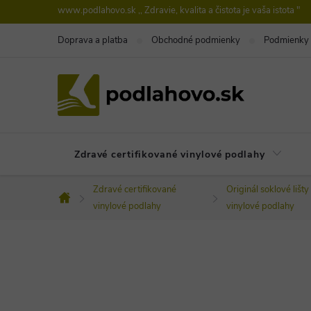
Prejsť
www.podlahovo.sk ,, Zdravie, kvalita a čistota je vaša istota "
na
Doprava a platba
Obchodné podmienky
Podmienky 
obsah
Zdravé certifikované vinylové podlahy
Zdravé certifikované
Originál soklové lišty
Domov
vinylové podlahy
vinylové podlahy