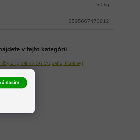
:
50 kg
8595667470812
ájdete v tejto kategórii
lišty originál KS 56 (Aquafix, Ecoline,)
Súhlasím