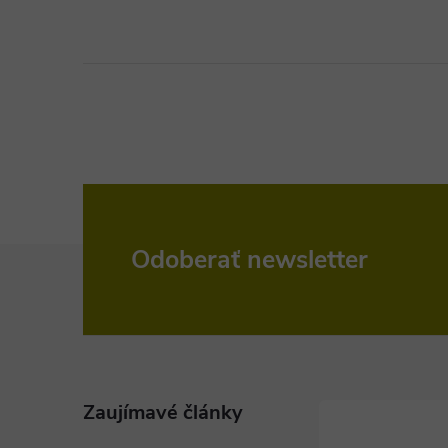
Z
Odoberať newsletter
á
p
ä
Zaujímavé články