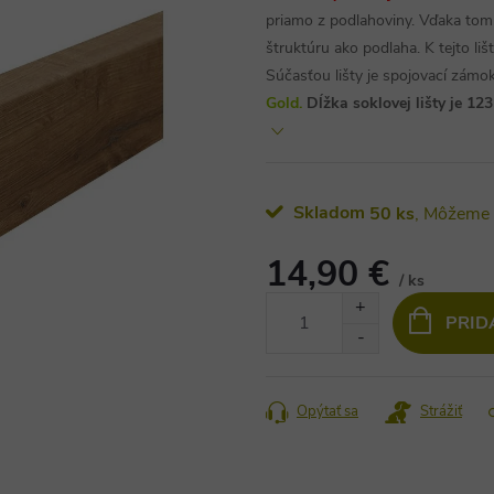
priamo z podlahoviny. Vďaka tomu
štruktúru ako podlaha. K tejto li
Súčasťou lišty je spojovací zám
Gold.
Dĺžka soklovej lišty je 1
Skladom
50 ks
14,90 €
/ ks
Jednotková
PRID
cena:
Opýtať sa
Strážiť