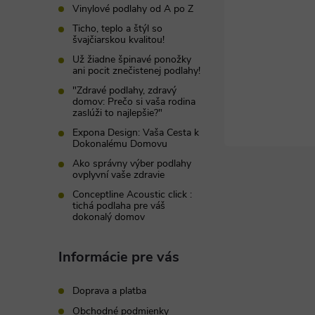
t
Vinylové podlahy od A po Z
Ticho, teplo a štýl so
i
švajčiarskou kvalitou!
Už žiadne špinavé ponožky
ani pocit znečistenej podlahy!
e
"Zdravé podlahy, zdravý
domov: Prečo si vaša rodina
zaslúži to najlepšie?"
Expona Design: Vaša Cesta k
Dokonalému Domovu
Ako správny výber podlahy
ovplyvní vaše zdravie
Conceptline Acoustic click :
tichá podlaha pre váš
dokonalý domov
Informácie pre vás
Doprava a platba
Obchodné podmienky