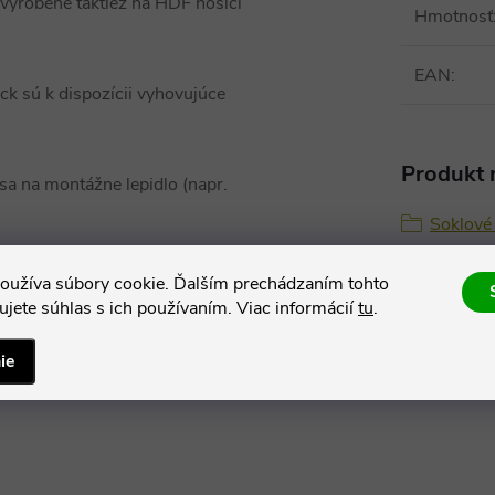
 vyrobené taktiež na HDF nosiči
Hmotnosť
EAN
:
ck sú k dispozícii vyhovujúce
Produkt n
sa na montážne lepidlo (napr.
Soklové 
oužíva súbory cookie. Ďalším prechádzaním tohto
jete súhlas s ich používaním. Viac informácií
tu
.
ie