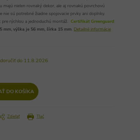
 majú nielen rovnaký dekor, ale aj rovnakú povrchovú
šte nie sú potrebné žiadne spojovacie prvky ani doplnky.
ok pre rýchlou a jednoduchú montáž.
Certifikát Greenguard
235 mm, výška je 56 mm, šírka 15 mm
.
Detailné informácie
11.8.2026
AŤ DO KOŠÍKA
Zdieľať
Tlač