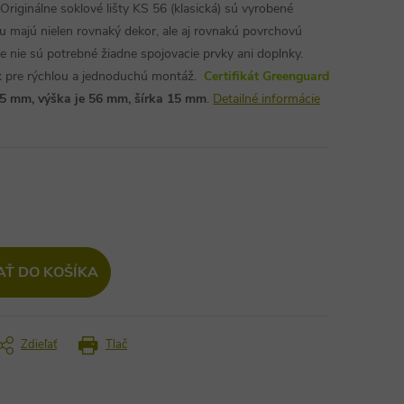
Originálne soklové lišty KS 56 (klasická) sú vyrobené
 majú nielen rovnaký dekor, ale aj rovnakú povrchovú
šte nie sú potrebné žiadne spojovacie prvky ani doplnky.
ok pre rýchlou a jednoduchú montáž.
Certifikát Greenguard
235 mm, výška je 56 mm, šírka 15 mm
.
Detailné informácie
AŤ DO KOŠÍKA
Zdieľať
Tlač