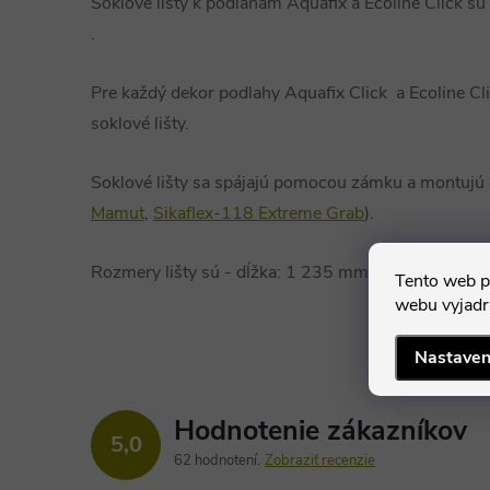
Soklové lišty k podlahám Aquafix a Ecoline Click sú
.
Pre každý dekor podlahy Aquafix Click a Ecoline Cli
soklové lišty.
Soklové lišty sa spájajú pomocou zámku a montujú 
Mamut
,
Sikaflex-118 Extreme Grab
).
Rozmery lišty sú - dĺžka: 1 235 mm, výška: 56 mm
Tento web p
webu vyjadru
Nastaven
Hodnotenie zákazníkov
5,0
62 hodnotení
Zobraziť recenzie