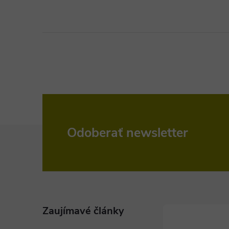
Z
Odoberať newsletter
á
p
ä
Zaujímavé články