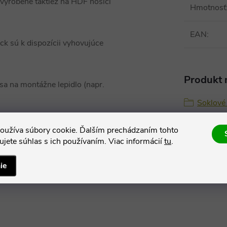
 vyrobené taktiež na HDF nosiči
Hmotnosť
EAN
:
ck sú k dispozícii vyhovujúce
Produkt n
sa na montážne lepidlo (napr.
Soklové 
oužíva súbory cookie. Ďalším prechádzaním tohto
jete súhlas s ich používaním. Viac informácií
tu
.
ie