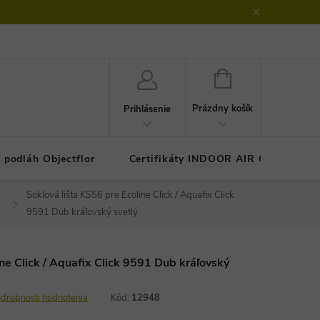
klamačný protokol
GDPR - ochrana osobných údajov
Kontakty
NÁKUPNÝ
KOŠÍK
Prázdny košík
Prihlásenie
 podláh Objectflor
Certifikáty INDOOR AIR COMFOR
Soklová lišta KS56 pre Ecoline Click / Aquafix Click
9591 Dub kráľovský svetlý
ine Click / Aquafix Click 9591 Dub kráľovský
drobnosti hodnotenia
Kód:
12948