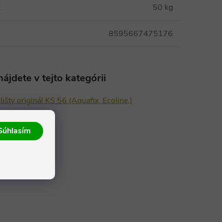
:
50 kg
8595667475176
ájdete v tejto kategórii
lišty originál KS 56 (Aquafix, Ecoline,)
Súhlasím