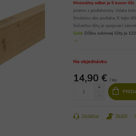
Minimálny odber je 5 kusov líšt.
priamo z podlahoviny. Vďaka tomu
štruktúru ako podlaha. K tejto li
Súčasťou lišty je spojovací zám
Gold.
Dĺžka soklovej lišty je 1
Na objednávku
14,90 €
/ ks
Jednotková
PRID
cena:
Opýtať sa
Strážiť