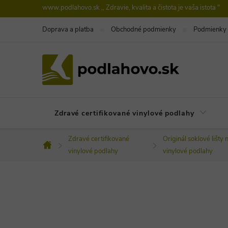
Prejsť
www.podlahovo.sk ,, Zdravie, kvalita a čistota je vaša istota "
na
Doprava a platba
Obchodné podmienky
Podmienky 
obsah
Zdravé certifikované vinylové podlahy
Zdravé certifikované
Originál soklové lišty 
Domov
vinylové podlahy
vinylové podlahy