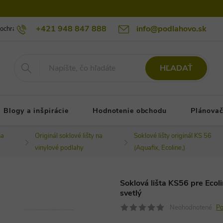
+421 948 847 888
info@podlahovo.sk
ochrany osobných údajov podlahovo.sk
Reklamačné podmienky
Re
HĽADAŤ
Blogy a inšpirácie
Hodnotenie obchodu
Plánovač
na
Originál soklové lišty na
Soklové lišty originál KS 56
vinylové podlahy
(Aquafix, Ecoline,)
Soklová lišta KS56 pre Ecol
svetlý
Neohodnotené
Po