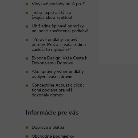
t
Vinylové podlahy od A po Z
Ticho, teplo a štýl so
i
švajčiarskou kvalitou!
Už žiadne špinavé ponožky
ani pocit znečistenej podlahy!
e
"Zdravé podlahy, zdravý
domov: Prečo si vaša rodina
zaslúži to najlepšie?"
Expona Design: Vaša Cesta k
Dokonalému Domovu
Ako správny výber podlahy
ovplyvní vaše zdravie
Conceptline Acoustic click :
tichá podlaha pre váš
dokonalý domov
Informácie pre vás
Doprava a platba
Obchodné podmienky