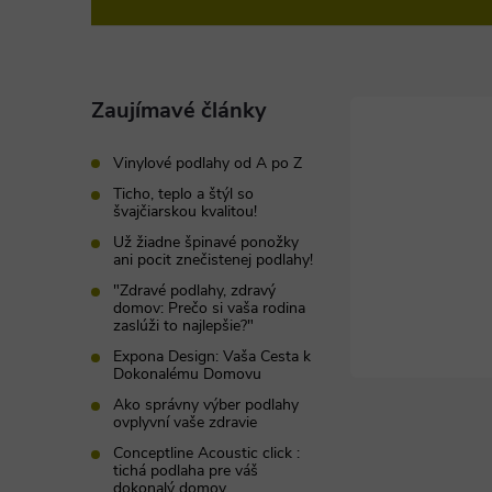
á
p
ä
Zaujímavé články
t
Vinylové podlahy od A po Z
Ticho, teplo a štýl so
i
švajčiarskou kvalitou!
Už žiadne špinavé ponožky
ani pocit znečistenej podlahy!
e
"Zdravé podlahy, zdravý
domov: Prečo si vaša rodina
zaslúži to najlepšie?"
Expona Design: Vaša Cesta k
Dokonalému Domovu
Ako správny výber podlahy
ovplyvní vaše zdravie
Conceptline Acoustic click :
tichá podlaha pre váš
dokonalý domov