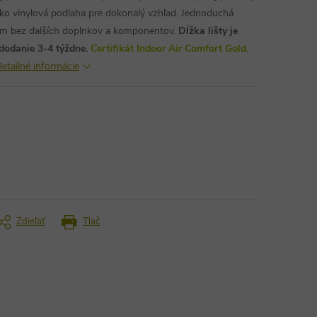
ako vinylová podlaha pre dokonalý vzhľad. Jednoduchá
 bez ďalších doplnkov a komponentov.
Dĺžka
lišty je
 dodanie 3-4 týždne.
Certifikát Indoor Air Comfort Gold.
etailné informácie
Zdieľať
Tlač