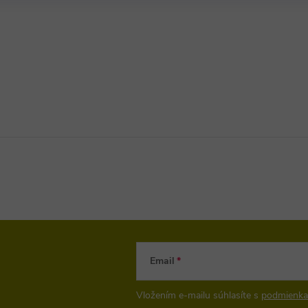
Email
Vložením e-mailu súhlasíte s
podmienka