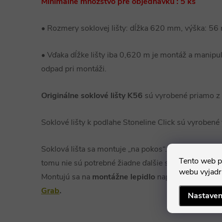
Minimálne množstvo pre objednávku : 5 ks
• Rozmery soklovej lišty: dĺžka 620 mm, výška: 5
• Vďaka dĺžke lišty iba 0,620 m je montáž a manipu
odpad pri montáži.
Originálne soklové lišty K56
sú vyrobené priamo z
Soklové lišty k podlahe Stoneline Click sú vyrobené 
Soklová lišta sa montuje „na pokos“. Súčasťou lišty
Tento web p
tomu nie sú potrebné žiadne ďalšie samostatné spoj
webu vyjadru
Montujú sa na
montážne lepidlo
napr.
Mamut Gle
a
Grab
.
Nastaven