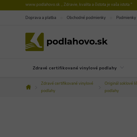
Prejsť
www.podlahovo.sk ,, Zdravie, kvalita a čistota je vaša istota "
na
Doprava a platba
Obchodné podmienky
Podmienky 
obsah
Zdravé certifikované vinylové podlahy
Zdravé certifikované vinylové
Originál soklové li
Domov
podlahy
podlahy