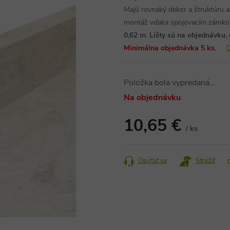
Majú rovnaký dekor a štruktúru 
montáž vďaka spojovacím zámkom
0,62 m. Lišty sú na objednávku,
Minimálna objednávka 5 ks.
D
Položka bola vypredaná…
Na objednávku
10,65 €
/ ks
Jednotková
cena:
Opýtať sa
Strážiť