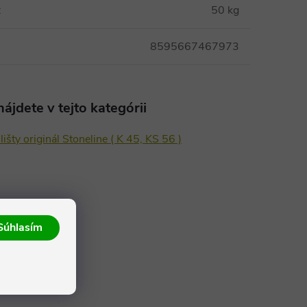
:
50 kg
8595667467973
ájdete v tejto kategórii
lišty originál Stoneline ( K 45, KS 56 )
Súhlasím