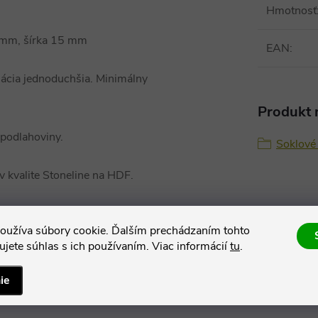
Hmotnosť
6 mm, šírka 15 mm
EAN
:
lácia jednoduchšia. Minimálny
Produkt n
 podlahoviny.
Soklové 
v kvalite Stoneline na HDF.
 je spojovací zámok a vďaka
oužíva súbory cookie. Ďalším prechádzaním tohto
ovacie prvky ani doplnky.
jete súhlas s ich používaním. Viac informácií
tu
.
lebo
Sikaflex-118 Extreme
ie