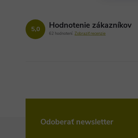
Hodnotenie zákazníkov
5,0
62 hodnotení
Zobraziť recenzie
Z
Odoberať newsletter