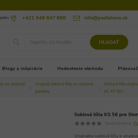
+421 948 847 888
info@podlahovo.sk
ochrany osobných údajov podlahovo.sk
Reklamačné podmienky
Re
HĽADAŤ
Blogy a inšpirácie
Hodnotenie obchodu
Plánovač
šty na vinylové
Originál soklové lišty na vinylové
Soklové lišty origin
podlahy
45, KS 56 )
Soklová lišta KS 56 pre Sto
Neohodnotené
Po
Originálne soklové lišty k vinylo