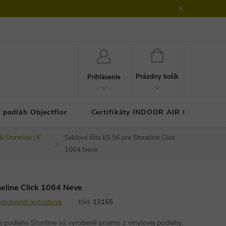
klamačný protokol
GDPR - ochrana osobných údajov
Kontakty
NÁKUPNÝ
KOŠÍK
Prázdny košík
Prihlásenie
 podláh Objectflor
Certifikáty INDOOR AIR COMFOR
ál Stoneline ( K
Soklová lišta KS 56 pre Stoneline Click
1064 Neve
neline Click 1064 Neve
drobnosti hodnotenia
Kód:
13155
vej podlahe Stonline sú vyrobené priamo z vinylovej podlahy.