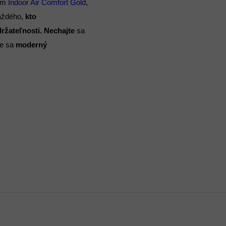
tom
Indoor Air Comfort Gold
,
aždého,
kto
držateľnosti. Nechajte
sa
de sa
moderný