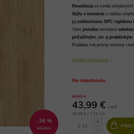
Revolúcia
vo svete vinylových 
štýlu
a
inovácie
s našou vinyl
jej
exkluzívnou
SPC rigidnou 
Vám
ponúka
nevídanú
odolno
príťažlivým
, ale aj
praktickým
Podlaha má prísny emisný certi
Detailné informácie
Na objednávku
68,89 €
43,99 €
/ m2
Jednotková
43,99 € / 2.15 m2
–36 %
cena:
PRID
68,89 €