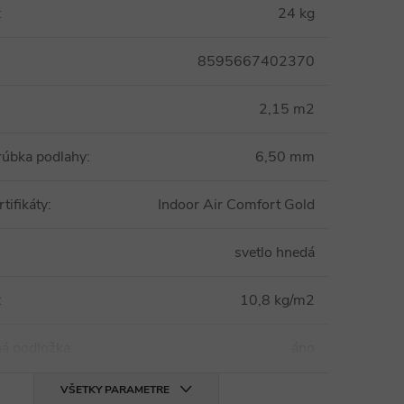
:
24 kg
8595667402370
2,15 m2
rúbka podlahy
:
6,50 mm
tifikáty
:
Indoor Air Comfort Gold
svetlo hnedá
:
10,8 kg/m2
ná podložka
:
áno
VŠETKY PARAMETRE