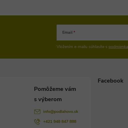
Email
Vložením e-mailu súhlasíte s
podmienka
Facebook
info
@
podlahovo.sk
+421 948 847 888