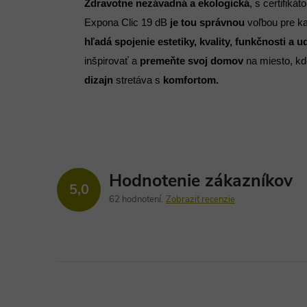
Zdravotne nezávadná a ekologická
, s certifiká
Expona Clic 19 dB
je tou správnou
voľbou pre k
hľadá spojenie estetiky, kvality, funkčnosti a u
inšpirovať a
premeňte svoj domov
na miesto, k
dizajn
stretáva s
komfortom.
Hodnotenie zákazníkov
5,0
62 hodnotení
Zobraziť recenzie