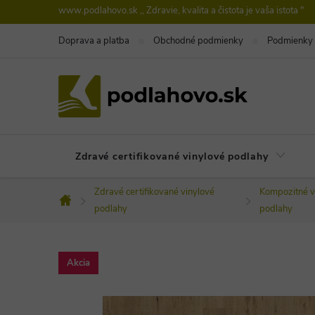
Prejsť
www.podlahovo.sk ,, Zdravie, kvalita a čistota je vaša istota "
na
Doprava a platba
Obchodné podmienky
Podmienky 
obsah
Zdravé certifikované vinylové podlahy
Zdravé certifikované vinylové
Kompozitné v
Domov
podlahy
podlahy
Akcia