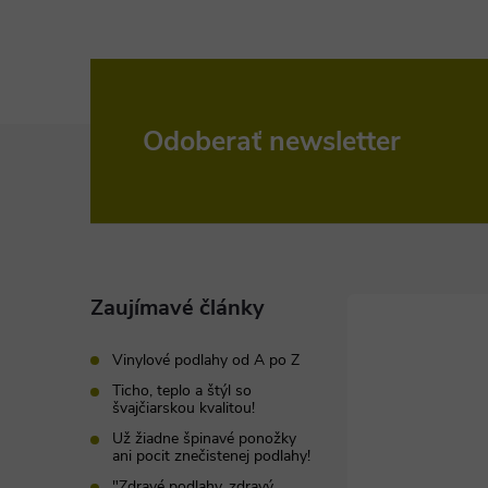
Z
Odoberať newsletter
á
p
ä
Zaujímavé články
t
Vinylové podlahy od A po Z
Ticho, teplo a štýl so
i
švajčiarskou kvalitou!
Už žiadne špinavé ponožky
ani pocit znečistenej podlahy!
e
"Zdravé podlahy, zdravý