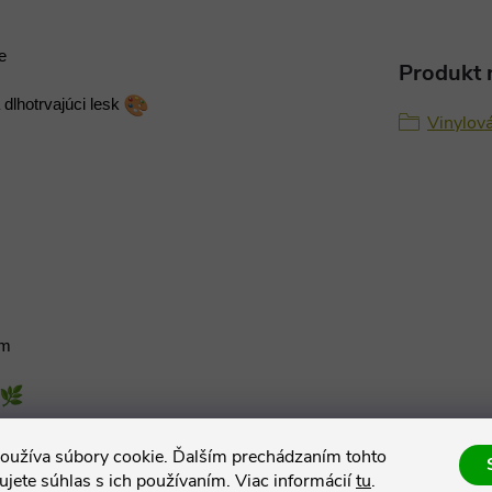
e
Produkt n
lhotrvajúci lesk 
Vinylov
om
dB
oužíva súbory cookie. Ďalším prechádzaním tohto
jete súhlas s ich používaním. Viac informácií
tu
.