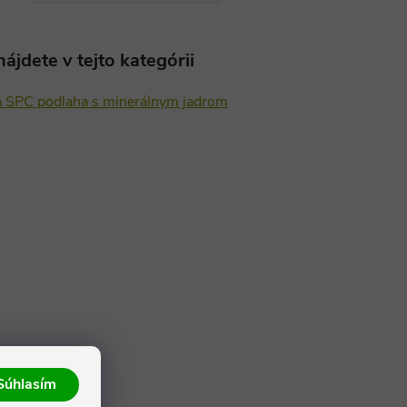
ájdete v tejto kategórii
á SPC podlaha s minerálnym jadrom
Súhlasím