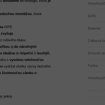
ou
 dostanete
 technológiu, ktorá
 je 
Hmotnosť
noduchou montážou
, ktorá 
EAN
:
ka
 IXPE 
Balenie
:
 
zvyšuje 
z rušivého hluku.  
Celková h
voľbou
 aj 
do náročných 
Emisné cer
je ideálna
 do 
kúpeľní
 či 
kuchýň
.  
lahu s
 vysokou odolnosťou 
Farba
:
ov
 vydržal všetky výzvy bežného 
 životnosťou zámku o 
Hmotnosť
Integrova
ny pokoj