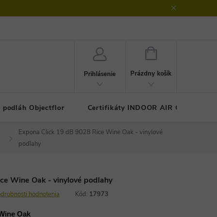
klamačný protokol
GDPR - ochrana osobných údajov
Kontakty
NÁKUPNÝ
KOŠÍK
Prázdny košík
Prihlásenie
 podláh Objectflor
Certifikáty INDOOR AIR COMFOR
Expona Click 19 dB 9028 Rice Wine Oak - vinylové
podlahy
ce Wine Oak - vinylové podlahy
drobnosti hodnotenia
Kód:
17973
 Wine Oak