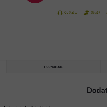
Opýtať sa
Strážiť
HODNOTENIE
Dodat