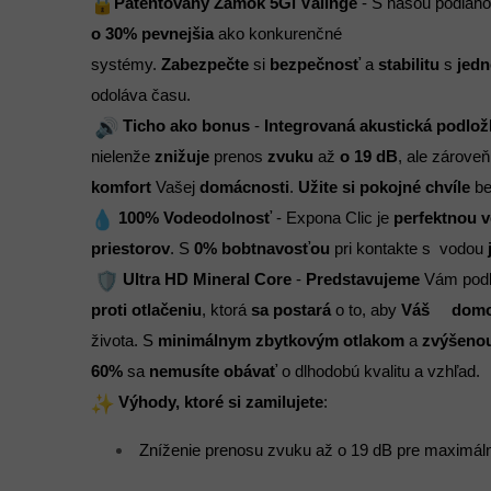
Patentovaný Zámok 5Gi Välinge
 - S našou podlah
o 30% pevnejšia
 ako konkurenčné 
systémy. 
Zabezpečte 
si 
bezpečnosť
 a
 stabilitu
 s 
jed
odoláva času.  
 Ticho ako bonus
 - 
Integrovaná akustická podlož
nielenže 
znižuje
 prenos
 zvuku
 až 
o
19 dB
, ale zároveň
komfort
 Vašej
 domácnosti
. 
Užite si pokojné chvíle 
be
 100% Vodeodolnosť
 - Expona Clic je 
perfektnou 
priestorov
. S
 0% bobtnavosťou
 pri kontakte s  vodou 
 Ultra HD Mineral Core
 - 
Predstavujeme
 Vám pod
proti otlačeniu
, ktorá 
sa postará
 o to, aby 
Váš     dom
života. S
 minimálnym zbytkovým otlakom
 a 
zvýšenou
60%
 sa 
nemusíte obávať
 o dlhodobú kvalitu a vzhľad.  
 Výhody, ktoré si zamilujete
:
 Zníženie prenosu zvuku až o 19 dB pre maximál