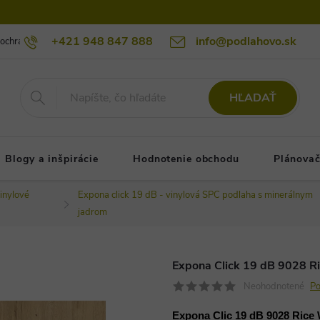
+421 948 847 888
info@podlahovo.sk
ochrany osobných údajov podlahovo.sk
Reklamačné podmienky
Re
HĽADAŤ
Blogy a inšpirácie
Hodnotenie obchodu
Plánovač
inylové
Expona click 19 dB - vinylová SPC podlaha s minerálnym
jadrom
Expona Click 19 dB 9028 Ri
Neohodnotené
Po
Expona Clic 19 dB 9028 Rice