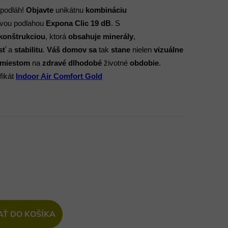
podláh!
Objavte
unikátnu
kombináciu
ovou podlahou
Expona Clic 19 dB
. S
konštrukciou
, ktorá
obsahuje minerály
,
sť
a
stabilitu
.
Váš domov sa
tak
stane
nielen
vizuálne
 miestom
na
zdravé dlhodobé
životné
obdobie
.
fikát
Indoor Air Comfort Gold
AŤ DO KOŠÍKA