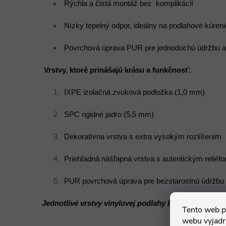
 Rýchla a čistá montáž bez  komplikácií
 Nízky tepelný odpor, ideálny na podlahové kúreni
 Povrchová úprava PUR pre jednoduchú údržbu a d
Vrstvy, ktoré prinášajú krásu a funkčnosť:
 IXPE izolačná zvuková podložka (1,0 mm)
 SPC rigidné jadro (5,5 mm)
 Dekoratívna vrstva s extra vysokým rozlíšením
 Priehľadná nášľapná vrstva s autentickým reliéf
 PUR povrchová úprava pre bezstarostnú údržbu 
Jednotlivé vrstvy vinylovej podlahy Expona Clic 19 
Tento web p
webu vyjadru