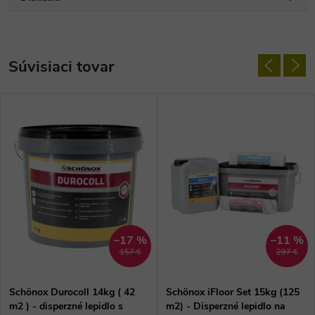
Súvisiaci tovar
–17 %
–11 %
157 €
297 €
Schönox Durocoll 14kg ( 42
Schönox iFloor Set 15kg (125
m2 ) - disperzné lepidlo s
m2) - Disperzné lepidlo na