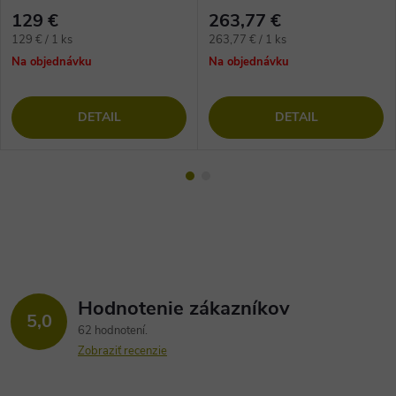
vláknom na vinylové podlahy
lepenie vinylových dielcov
129 €
263,77 €
Jednotková
Jednotková
129 € / 1 ks
263,77 € / 1 ks
cena:
cena:
Na objednávku
Na objednávku
DETAIL
DETAIL
Hodnotenie zákazníkov
5,0
62 hodnotení
Zobraziť recenzie