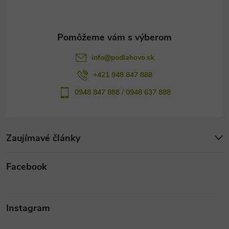
i
e
info
@
podlahovo.sk
+421 948 847 888
0948 847 888 / 0948 637 888
Zaujímavé články
Facebook
Instagram