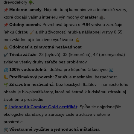
drevodekory
.
Moderné lamely
: Nájdete tu aj kameninové a technické vzory,
ktoré dodajú vášmu interiéru výnimočný charakter
.
Odolný povrch:
Povrchová úprava s PUR vrstvou zaručuje
ľahkú údržbu
a dlhú životnosť, hrúbka nášľapnej vrstvy 0,55
mm zvládne aj intenzívne využívanie.
Odolnosť a zdravotná nezávadnosť
Trieda záťaže
: 23 (bytová), 33 (komerčná), 42 (priemyselná) –
zvládne všetky druhy záťaže bez problémov.
100% vodoodolná
: Ideálna pre kúpeľne či kuchyne
.
Protišmykový povrch
: Zaručuje maximálnu bezpečnosť.
Zdravotne nezávadná
: Bez toxických ftalátov – namiesto toho
obsahuje bio-plastifikátory, ktoré sú šetrné k ľudskému zdraviu aj
životnému prostrediu.
Indoor Air Comfort Gold certifikát
: Spĺňa tie najprísnejšie
ekologické štandardy a zaručuje čisté a zdravé vnútorné
prostredie.
Všestranné využitie a jednoduchá inštalácia