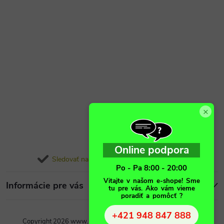
×
Online podpora
Sledovať na Instagrame
Po - Pa 8:00 - 20:00
Vitajte v našom e-shope! Sme
Informácie pre vás
tu pre vás. Ako vám vieme
poradiť a pomôcť ?
+421 948 847 888
Copyright 2026
www.podlahovo.sk
. Všetky práva vyhradené.