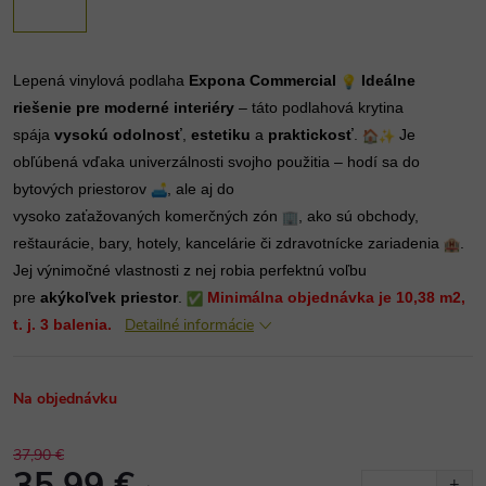
Lepená vinylová podlaha
Expona Commercial
Ideálne
riešenie pre moderné interiéry
– táto podlahová krytina
spája
vysokú odolnosť
,
estetiku
a
praktickosť
.
Je
obľúbená vďaka univerzálnosti svojho použitia – hodí sa do
bytových priestorov
, ale aj do
vysoko zaťažovaných komerčných zón
, ako sú obchody,
reštaurácie, bary, hotely, kancelárie či zdravotnícke zariadenia
.
Jej výnimočné vlastnosti z nej robia perfektnú voľbu
pre
akýkoľvek priestor
.
Minimálna objednávka je 10,38 m2,
Detailné informácie
t. j. 3 balenia.
Na objednávku
37,90 €
35,99 €