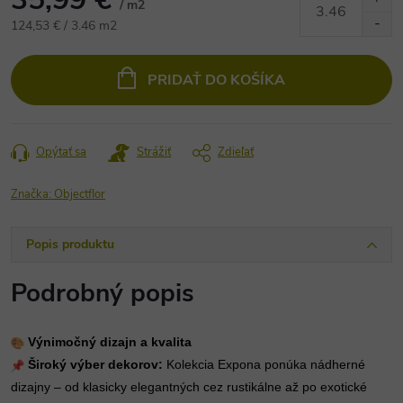
/ m2
Jednotková
124,53 € / 3.46 m2
cena:
PRIDAŤ DO KOŠÍKA
Opýtať sa
Strážiť
Zdieľať
Značka:
Objectflor
Popis produktu
Podrobný popis
Výnimočný dizajn a kvalita
Široký výber dekorov:
Kolekcia Expona ponúka nádherné
dizajny – od klasicky elegantných cez rustikálne až po exotické