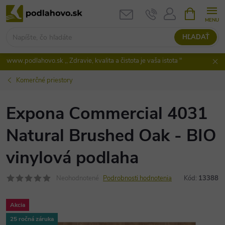
Prejsť
NÁKUPN
KOŠÍK
na
obsah
HĽADAŤ
www.podlahovo.sk ,, Zdravie, kvalita a čistota je vaša istota "
Komerčné priestory
Expona Commercial 4031
Natural Brushed Oak - BIO
vinylová podlaha
Neohodnotené
Podrobnosti hodnotenia
Kód:
13388
Akcia
25 ročná záruka