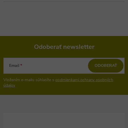
Odoberať newsletter
Z
Email
ODOBERAŤ
á
Vložením e-mailu súhlasíte s
podmienkami ochrany osobných
p
údajov
ä
t