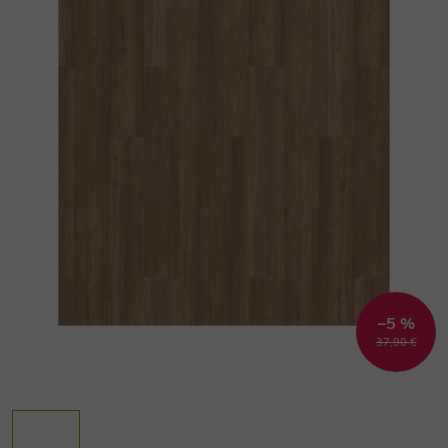
–5 %
37,90 €