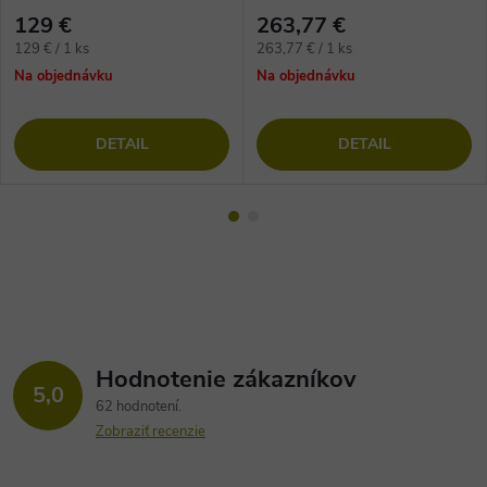
vláknom na vinylové podlahy
lepenie vinylových dielcov
129 €
263,77 €
Jednotková
Jednotková
129 € / 1 ks
263,77 € / 1 ks
cena:
cena:
Na objednávku
Na objednávku
DETAIL
DETAIL
Hodnotenie zákazníkov
5,0
62 hodnotení
Zobraziť recenzie