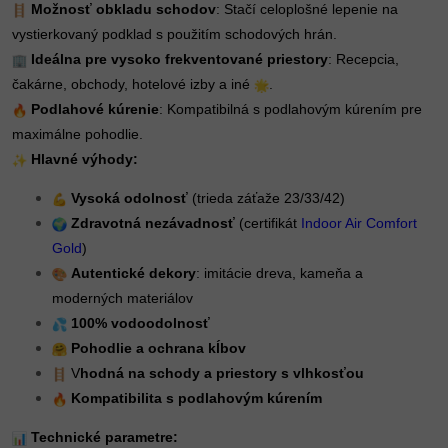
Možnosť obkladu schodov
: Stačí celoplošné lepenie na
vystierkovaný podklad s použitím schodových hrán.
Ideálna pre vysoko frekventované priestory
: Recepcia,
čakárne, obchody, hotelové izby a iné
.
Podlahové kúrenie
: Kompatibilná s podlahovým kúrením pre
maximálne pohodlie.
Hlavné výhody:
Vysoká odolnosť
(trieda záťaže 23/33/42)
Zdravotná nezávadnosť
(certifikát
Indoor Air Comfort
Gold
)
Autentické dekory
: imitácie dreva, kameňa a
moderných materiálov
100% vodoodolnosť
Pohodlie a ochrana kĺbov
V
hodná na schody a priestory s vlhkosťou
Kompatibilita s podlahovým kúrením
Technické parametre: