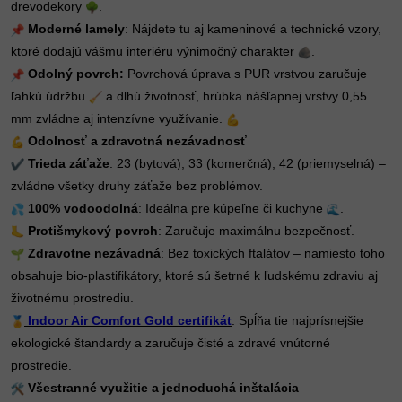
drevodekory
.
Moderné lamely
: Nájdete tu aj kameninové a technické vzory,
ktoré dodajú vášmu interiéru výnimočný charakter
.
Odolný povrch:
Povrchová úprava s PUR vrstvou zaručuje
ľahkú údržbu
a dlhú životnosť, hrúbka nášľapnej vrstvy 0,55
mm zvládne aj intenzívne využívanie.
Odolnosť a zdravotná nezávadnosť
Trieda záťaže
: 23 (bytová), 33 (komerčná), 42 (priemyselná) –
zvládne všetky druhy záťaže bez problémov.
100% vodoodolná
: Ideálna pre kúpeľne či kuchyne
.
Protišmykový povrch
: Zaručuje maximálnu bezpečnosť.
Zdravotne nezávadná
: Bez toxických ftalátov – namiesto toho
obsahuje bio-plastifikátory, ktoré sú šetrné k ľudskému zdraviu aj
životnému prostrediu.
Indoor Air Comfort Gold certifikát
: Spĺňa tie najprísnejšie
ekologické štandardy a zaručuje čisté a zdravé vnútorné
prostredie.
Všestranné využitie a jednoduchá inštalácia