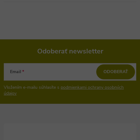
Odoberať newsletter
Z
Email
ODOBERAŤ
á
Vložením e-mailu súhlasíte s
podmienkami ochrany osobných
p
údajov
ä
t