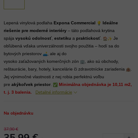
Lepená vinylová podlaha
Expona Commercial
Ideálne
riešenie pre moderné interiéry
– táto podlahová krytina
spája
vysokú odolnosť
,
estetiku
a
praktickosť
.
Je
obľúbená vďaka univerzálnosti svojho použitia – hodí sa do
bytových priestorov
, ale aj do
vysoko zaťažovaných komerčných zón
, ako sú obchody,
reštaurácie, bary, hotely, kancelárie či zdravotnícke zariadenia
.
Jej výnimočné vlastnosti z nej robia perfektnú voľbu
pre
akýkoľvek priestor
.
Minimálna objednávka je 10,11 m2,
Detailné informácie
t. j. 3 balenia.
Na objednávku
37,90 €
35,99 €