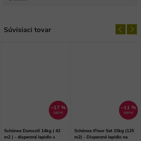
Súvisiaci tovar
–17 %
–11 %
157 €
297 €
Schönox Durocoll 14kg ( 42
Schönox iFloor Set 15kg (125
m2 ) - disperzné lepidlo s
m2) - Disperzné lepidlo na