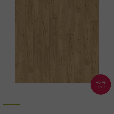
–5 %
37,90 €