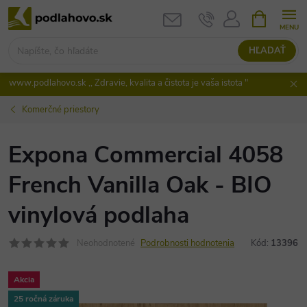
Prejsť
NÁKUPN
KOŠÍK
na
obsah
HĽADAŤ
www.podlahovo.sk ,, Zdravie, kvalita a čistota je vaša istota "
Komerčné priestory
Expona Commercial 4058
French Vanilla Oak - BIO
vinylová podlaha
Neohodnotené
Podrobnosti hodnotenia
Kód:
13396
Akcia
25 ročná záruka