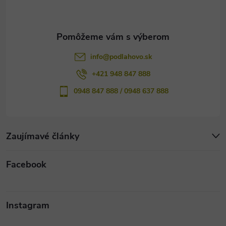
i
e
info
@
podlahovo.sk
+421 948 847 888
0948 847 888 / 0948 637 888
Zaujímavé články
Facebook
Instagram