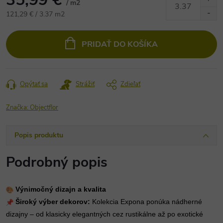
/ m2
Jednotková
121,29 € / 3.37 m2
cena:
PRIDAŤ DO KOŠÍKA
Opýtať sa
Strážiť
Zdieľať
Značka:
Objectflor
Popis produktu
Podrobný popis
Výnimočný dizajn a kvalita
Široký výber dekorov:
Kolekcia Expona ponúka nádherné
dizajny – od klasicky elegantných cez rustikálne až po exotické