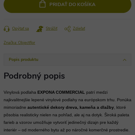
cena:
PRIDAŤ DO KOŠÍKA
Opýtať sa
Strážiť
Zdieľať
Značka:
Objectflor
Popis produktu
Podrobný popis
Vinylová podlaha
EXPONA COMMERCIAL
patrí medzi
najkvalitnejšie lepené vinylové podlahy na európskom trhu. Ponúka
mimoriadne
autentické dekory dreva, kameňa a dlažby
, ktoré
pôsobia realisticky nielen na pohľad, ale aj na dotyk. Široká paleta
farieb a vzorov umožňuje vytvoriť jedinečný dizajn pre každý
interiér – od moderného bytu až po náročné komerčné prostredie.