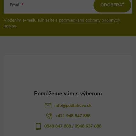
Email
ODOBERAŤ
á
Vložením e-mailu súhlasíte s
podmienkami ochrany osobných
p
údajov
ä
t
i
e
info
@
podlahovo.sk
+421 948 847 888
0948 847 888 / 0948 637 888