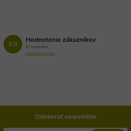
Hodnotenie zákazníkov
5,0
62 hodnotení
Zobraziť recenzie
Odoberať newsletter
Z