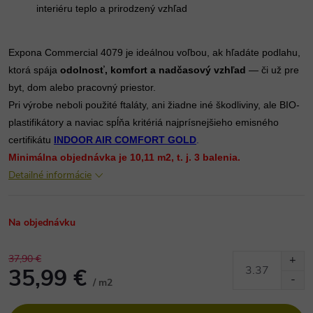
interiéru teplo a prirodzený vzhľad
Expona Commercial 4079 je ideálnou voľbou, ak hľadáte podlahu,
ktorá spája
odolnosť, komfort a nadčasový vzhľad
— či už pre
byt, dom alebo pracovný priestor.
Pri výrobe neboli použité ftaláty, ani žiadne iné škodliviny, ale BIO-
plastifikátory a naviac spĺňa kritériá najprísnejšieho emisného
certifikátu
INDOOR AIR COMFORT GOLD
.
Minimálna objednávka je 10,11 m2, t. j. 3 balenia.
Detailné informácie
Na objednávku
37,90 €
35,99 €
/ m2
Jednotková