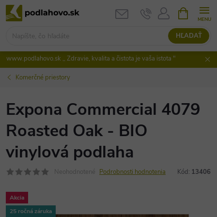
Prejsť
NÁKUPN
KOŠÍK
na
obsah
HĽADAŤ
www.podlahovo.sk ,, Zdravie, kvalita a čistota je vaša istota "
Komerčné priestory
Expona Commercial 4079
Roasted Oak - BIO
vinylová podlaha
Neohodnotené
Podrobnosti hodnotenia
Kód:
13406
Akcia
25 ročná záruka