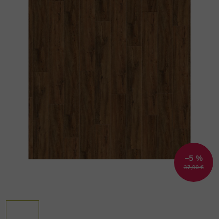
–5 %
37,90 €