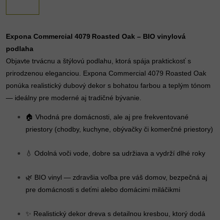
Expona Commercial 4079 Roasted Oak – BIO vinylová
podlaha
Objavte trvácnu a štýlovú podlahu, ktorá spája praktickosť s
prirodzenou eleganciou. Expona Commercial 4079 Roasted Oak
ponúka realistický dubový dekor s bohatou farbou a teplým tónom
— ideálny pre moderné aj tradičné bývanie.
🏠 Vhodná pre domácnosti, ale aj pre frekventované
priestory (chodby, kuchyne, obývačky či komerčné priestory)
💧 Odolná voči vode, dobre sa udržiava a vydrží dlhé roky
🌿 BIO vinyl — zdravšia voľba pre váš domov, bezpečná aj
pre domácnosti s deťmi alebo domácimi miláčikmi
✨ Realistický dekor dreva s detailnou kresbou, ktorý dodá