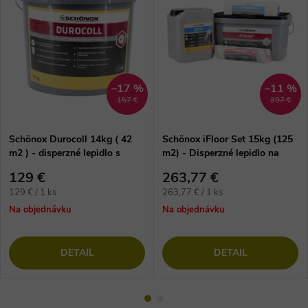
–17 %
–11 %
157 €
297 €
Schönox Durocoll 14kg ( 42
Schönox iFloor Set 15kg (125
m2 ) - disperzné lepidlo s
m2) - Disperzné lepidlo na
vláknom na vinylové podlahy
lepenie vinylových dielcov
129 €
263,77 €
Jednotková
Jednotková
129 € / 1 ks
263,77 € / 1 ks
cena:
cena:
Na objednávku
Na objednávku
DETAIL
DETAIL