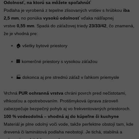
Odolnosť, na ktorú sa môžete spoľahnúť
Podlaha je vyrobená z tepelne zlisovaných vrstiev s hrúbkou
iba
2,5 mm
, no ponúka
vysokú odolnosť
vďaka nášľapnej
vrstve
0,55 mm
. Spadá do záťažovej triedy
23/33/42
, čo znamená,
že je vhodná pre:
🏠 všetky bytové priestory
🏢 komerčné priestory s vysokou záťažou
🏭 dokonca aj pre strednú záťaž v ľahkom priemysle
Vrchná
PUR ochranná vrstva
chráni povrch pred nečistotami,
vlhkosťou a opotrebovaním. Protišmyková úprava zároveň
zabezpečuje bezpečný pohyb aj vo frekventovaných priestoroch.
100 % vodeodolná – vhodná aj do kúpeľne či kuchyne
Materiál je plne odolný voči vode, takže perfektne obstojí tam, kde
drevená či laminátová podlaha neobstojí. Je tichá, stabilná a