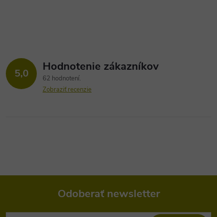
Hodnotenie zákazníkov
5,0
62 hodnotení
Zobraziť recenzie
Odoberať newsletter
Z