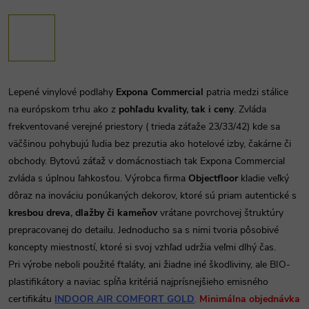
Lepené vinylové podlahy
Expona Commercial
patria medzi stálice
na európskom trhu ako z
pohľadu kvality, tak i ceny
. Zvláda
frekventované verejné priestory ( trieda záťaže 23/33/42) kde sa
väčšinou pohybujú ľudia bez prezutia ako hotelové izby, čakárne či
obchody. Bytovú záťaž v domácnostiach tak Expona Commercial
zvláda s úplnou ľahkosťou. Výrobca firma
Objectfloor
kladie veľký
dôraz na inováciu ponúkaných dekorov, ktoré sú priam autentické s
kresbou dreva, dlažby či kameňov
vrátane povrchovej štruktúry
prepracovanej do detailu. Jednoducho sa s nimi tvoria pôsobivé
koncepty miestností, ktoré si svoj vzhľad udržia veľmi dlhý čas.
Pri výrobe neboli použité ftaláty, ani žiadne iné škodliviny, ale BIO-
plastifikátory a naviac spĺňa kritériá najprísnejšieho emisného
certifikátu
INDOOR AIR COMFORT GOLD
.
Minimálna objednávka