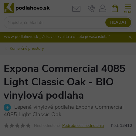
Prejsť
NÁKUPN
KOŠÍK
na
obsah
HĽADAŤ
www.podlahovo.sk ,, Zdravie, kvalita a čistota je vaša istota "
Komerčné priestory
Expona Commercial 4085
Light Classic Oak - BIO
vinylová podlaha
Lepená vinylová podlaha Expona Commercial
4085 Light Classic Oak
Neohodnotené
Podrobnosti hodnotenia
Kód:
13410