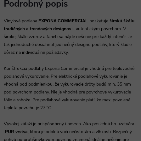
Podrobný popis
Vinylová podlaha
poskytuje
širokú škálu
EXPONA COMMERCIAL
tradičných a trendových designov
s autentickým povrchom. V
širokej škále vzorov a farieb sa nájde riešenie pre každý interiér. Je
tak jednoduché dosiahnuť jedinečný designu podlahy, ktorý kladie
dôraz na individuálne požiadavky.
Konštrukcia podlahy Expona Commercial je vhodná pre teplovodné
podlahové vykurovanie. Pre elektrické podlahové vykurovanie je
vhodná pod podmienkou, že vykurovacie drôty budú min. 35 mm
pod povrchom podlahy. Nie je vhodná pre povrchové vykurovacie
fólie a rohože. Pre podlahové vykurovanie platí, že max. povolená
teplota povrchu je 27 °C.
Vysokej záťaži je prispôsobený i povrch. Ako posledná ho uzatvára
PUR vrstva
, ktorá je odolná voči nečistotám a vlhkosti. Bezpečný
pohyb po protišmykovom povrchu znamená ideálne riešenie pre