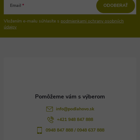
Email
ODOBERAŤ
á
Vložením e-mailu súhlasíte s
podmienkami ochrany osobných
p
údajov
ä
t
i
e
info
@
podlahovo.sk
+421 948 847 888
0948 847 888 / 0948 637 888