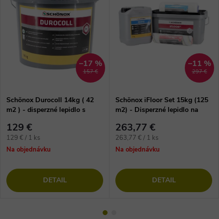
–17 %
–11 %
157 €
297 €
Schönox Durocoll 14kg ( 42
Schönox iFloor Set 15kg (125
m2 ) - disperzné lepidlo s
m2) - Disperzné lepidlo na
vláknom na vinylové podlahy
lepenie vinylových dielcov
129 €
263,77 €
Jednotková
Jednotková
129 € / 1 ks
263,77 € / 1 ks
cena:
cena:
Na objednávku
Na objednávku
DETAIL
DETAIL