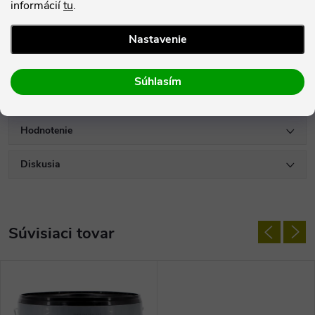
informácií
tu
.
- Príjemná na dotyk bosou nohou
Nastavenie
- Možno ju použiť aj na obklad schodov
Súhlasím
Parametre produktu
Hodnotenie
Diskusia
Súvisiaci tovar