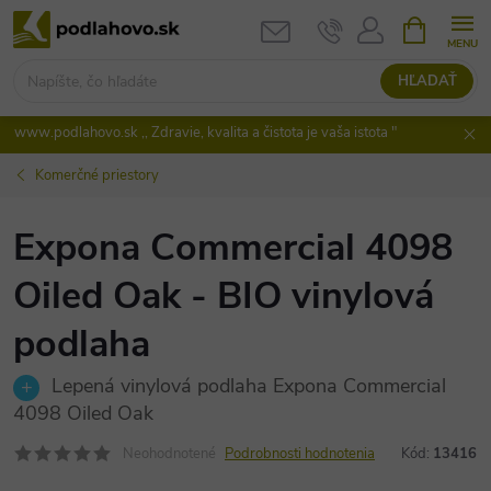
Prejsť
NÁKUPN
KOŠÍK
na
obsah
HĽADAŤ
www.podlahovo.sk ,, Zdravie, kvalita a čistota je vaša istota "
Komerčné priestory
Expona Commercial 4098
Oiled Oak - BIO vinylová
podlaha
Lepená vinylová podlaha Expona Commercial
4098 Oiled Oak
Neohodnotené
Podrobnosti hodnotenia
Kód:
13416