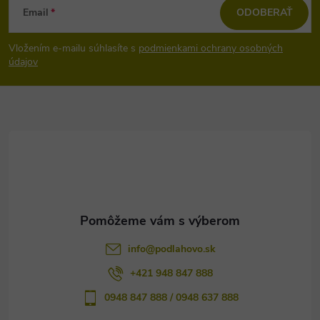
Email
ODOBERAŤ
á
Vložením e-mailu súhlasíte s
podmienkami ochrany osobných
p
údajov
ä
t
i
e
info
@
podlahovo.sk
+421 948 847 888
0948 847 888 / 0948 637 888