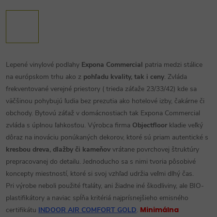
Lepené vinylové podlahy
Expona Commercial
patria medzi stálice
na európskom trhu ako z
pohľadu kvality, tak i ceny
. Zvláda
frekventované verejné priestory ( trieda záťaže 23/33/42) kde sa
väčšinou pohybujú ľudia bez prezutia ako hotelové izby, čakárne či
obchody. Bytovú záťaž v domácnostiach tak Expona Commercial
zvláda s úplnou ľahkosťou. Výrobca firma
Objectfloor
kladie veľký
dôraz na inováciu ponúkaných dekorov, ktoré sú priam autentické s
kresbou dreva, dlažby či kameňov
vrátane povrchovej štruktúry
prepracovanej do detailu. Jednoducho sa s nimi tvoria pôsobivé
koncepty miestností, ktoré si svoj vzhľad udržia veľmi dlhý čas.
Pri výrobe neboli použité ftaláty, ani žiadne iné škodliviny, ale BIO-
plastifikátory a naviac spĺňa kritériá najprísnejšieho emisného
Minimálna
certifikátu
INDOOR AIR COMFORT GOLD
.