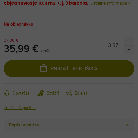
objednávka je 10,11 m2, t. j. 3 balenia.
Detailné informácie
Na objednávku
37,90 €
35,99 €
/ m2
Jednotková
cena:
PRIDAŤ DO KOŠÍKA
Opýtať sa
Strážiť
Zdieľať
Značka:
Objectflor
Popis produktu