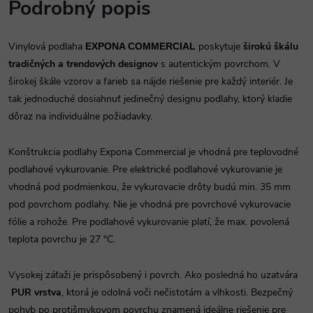
Podrobný popis
Vinylová podlaha
poskytuje
širokú škálu
EXPONA COMMERCIAL
tradičných a trendových designov
s autentickým povrchom. V
širokej škále vzorov a farieb sa nájde riešenie pre každý interiér. Je
tak jednoduché dosiahnuť jedinečný designu podlahy, ktorý kladie
dôraz na individuálne požiadavky.
Konštrukcia podlahy Expona Commercial je vhodná pre teplovodné
podlahové vykurovanie. Pre elektrické podlahové vykurovanie je
vhodná pod podmienkou, že vykurovacie drôty budú min. 35 mm
pod povrchom podlahy. Nie je vhodná pre povrchové vykurovacie
fólie a rohože. Pre podlahové vykurovanie platí, že max. povolená
teplota povrchu je 27 °C.
Vysokej záťaži je prispôsobený i povrch. Ako posledná ho uzatvára
PUR vrstva
, ktorá je odolná voči nečistotám a vlhkosti. Bezpečný
pohyb po protišmykovom povrchu znamená ideálne riešenie pre