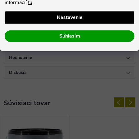
informácií
tu
.
- Príjemná na dotyk bosou nohou
Nastavenie
- Možno ju použiť aj na obklad schodov
Súhlasím
Parametre produktu
Hodnotenie
Diskusia
Súvisiaci tovar