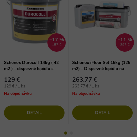
–17 %
–11 %
157 €
297 €
Schönox Durocoll 14kg ( 42
Schönox iFloor Set 15kg (125
m2 ) - disperzné lepidlo s
m2) - Disperzné lepidlo na
vláknom na vinylové podlahy
lepenie vinylových dielcov
129 €
263,77 €
Jednotková
Jednotková
129 € / 1 ks
263,77 € / 1 ks
cena:
cena:
Na objednávku
Na objednávku
DETAIL
DETAIL