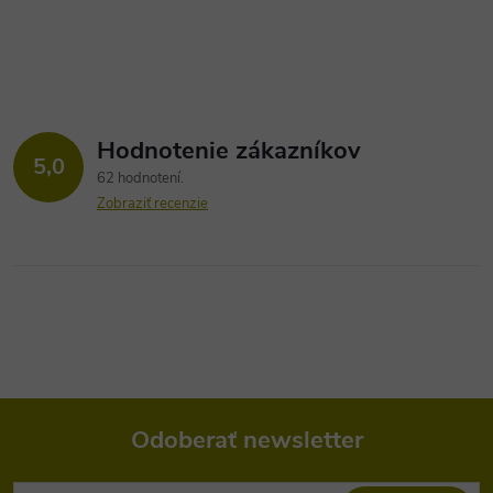
Hodnotenie zákazníkov
5,0
62 hodnotení
Zobraziť recenzie
Odoberať newsletter
Z