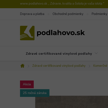
Prejsť
www.podlahovo.sk ,, Zdravie, kvalita a čistota je vaša istota "
na
Doprava a platba
Obchodné podmienky
Podmienky 
obsah
Zdravé certifikované vinylové podlahy
Zdravé certifikované vinylové podlahy
Komerčné 
Domov
Akcia
25 ročná záruka