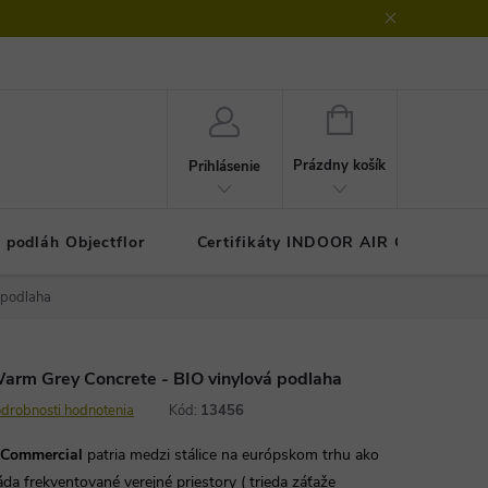
klamačný protokol
GDPR - ochrana osobných údajov
Kontakty
NÁKUPNÝ
KOŠÍK
Prázdny košík
Prihlásenie
 podláh Objectflor
Certifikáty INDOOR AIR COMFOR
 podlaha
rm Grey Concrete - BIO vinylová podlaha
drobnosti hodnotenia
Kód:
13456
 Commercial
patria medzi stálice na európskom trhu ako
láda frekventované verejné priestory ( trieda záťaže