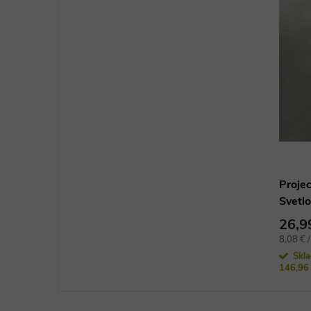
Proje
Svetlo
podla
26,9
Jednotk
8,08 € 
cena:
Skl
146,96