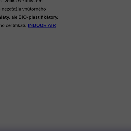
m. Vďaka certifikátom
že nezaťažia vnútorného
aláty
, ale
BIO-plastifikátory,
ho certifikátu
INDOOR AIR