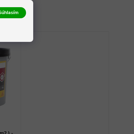
Súhlasím
m2 ) -