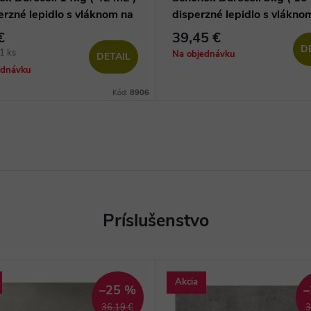
erzné lepidlo s vláknom na
disperzné lepidlo s vlákno
vé podlahy
vinylové podlahy
€
39,45 €
D
ová
1 ks
Na objednávku
DETAIL
ednávku
Kód:
8906
Akcia
–25 %
–
36,19 €
3