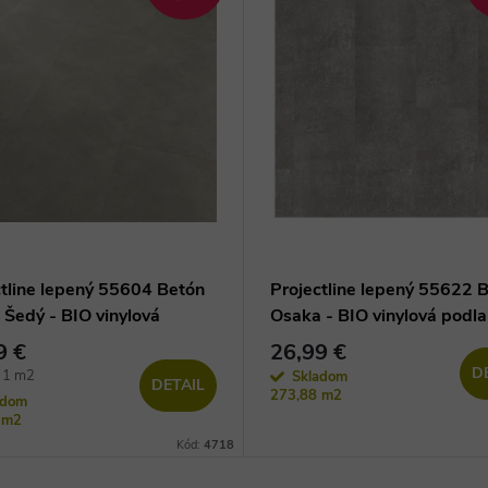
ctline lepený 55604 Betón
Projectline lepený 55622 
 Šedý - BIO vinylová
Osaka - BIO vinylová podl
ha
9 €
26,99 €
D
ová
/ 1 m2
Skladom
DETAIL
273,88 m2
adom
 m2
Kód:
4718