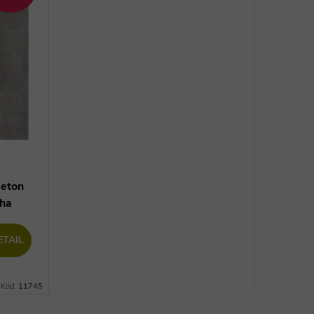
Beton
aha
ETAIL
Kód:
11745