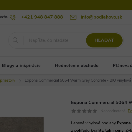
+421 948 847 888
info@podlahovo.sk
ochrany osobných údajov podlahovo.sk
Reklamačné podmienky
Re
HĽADAŤ
Blogy a inšpirácie
Hodnotenie obchodu
Plánovač
priestory
Expona Commercial 5064 Warm Grey Concrete - BIO vinylová
Expona Commercial 5064 Wa
Neohodnotené
Po
Lepené vinylové podlahy
Expona
z
pohľadu kvality, tak i ceny
. Zv