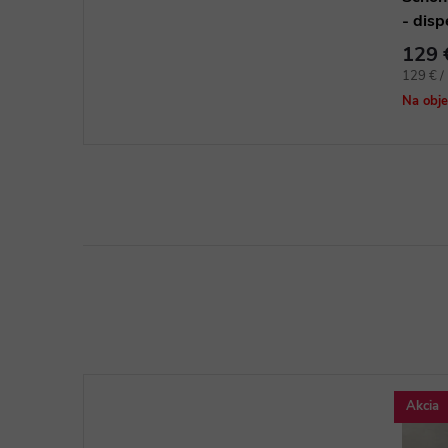
- disp
vinylo
129 
Jednotk
129 € / 
cena:
Na obj
Akcia