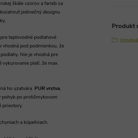
okej škále vzorov a farieb sa
 dosiahnuť jedinečný designu
ky.
Produkt n
 pre teplovodné podlahové
Vinylov
 je vhodná pod podmienkou, že
odlahy. Nie je vhodná pre
 vykurovanie platí, že max.
edná ho uzatvára
PUR vrstva
,
čný pohyb po protišmykovom
 priestory.
uchyniach a kúpeľniach.