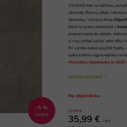
23/33/42) kde sa väčšinou pohybuj
obchody. Bytovú záťaž v domácn
ľahkosťou. Výrobca firma
Objectf
ktoré sú priam autentické s
kresb
prepracovanej do detailu. Jednod
si svoj vzhľad udržia veľmi dlhý č
Pri výrobe neboli použité ftaláty, 
spĺňa kritériá najprísnejšieho emi
Minimálna objednávka je 10,02 m2
Detailné informácie
Na objednávku
–5 %
37,90 €
37,90 €
35,99 €
/ m2