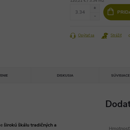
Jednotková
120,21 € / 3.34 m2
cena:
PRID
Opýtať sa
Strážiť
ENIE
DISKUSIA
SÚVISIAC
Dodat
je
širokú škálu tradičných a
Hmotnosť