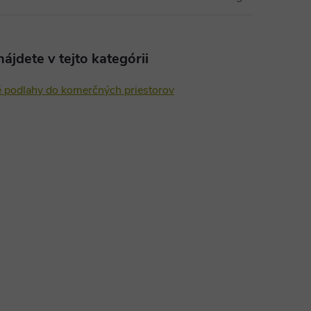
ájdete v tejto kategórii
é podlahy do komerčných priestorov