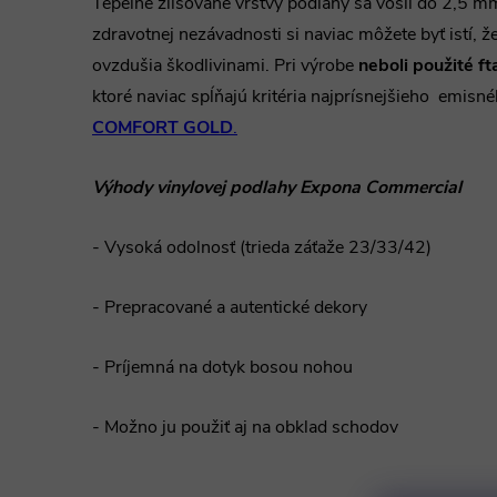
Tepelne zlisované vrstvy podlahy sa vošli do 2,5 m
zdravotnej nezávadnosti si naviac môžete byť istí, 
ovzdušia škodlivinami. Pri výrobe
neboli použité ft
ktoré
naviac spĺňajú kritéria najprísnejšieho emisné
COMFORT GOLD
.
Výhody vinylovej podlahy Expona Commercial
- Vysoká odolnosť (trieda záťaže 23/33/42)
- Prepracované a autentické dekory
- Príjemná na dotyk bosou nohou
- Možno ju použiť aj na obklad schodov