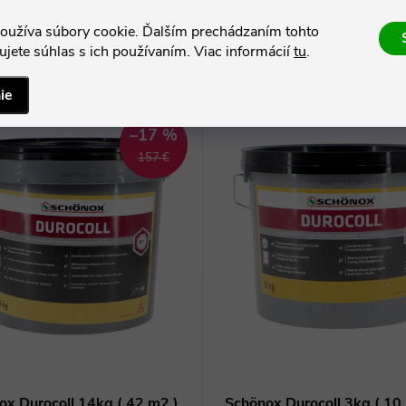
oužíva súbory cookie. Ďalším prechádzaním tohto
Súvisiaci tovar
jete súhlas s ich používaním. Viac informácií
tu
.
ie
–17 %
157 €
ox Durocoll 14kg ( 42 m2 )
Schönox Durocoll 3kg ( 10 