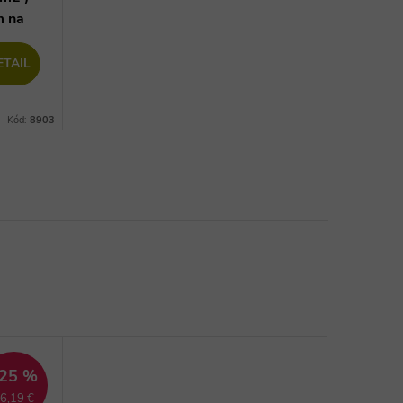
m na
ETAIL
Kód:
8903
25 %
6,19 €