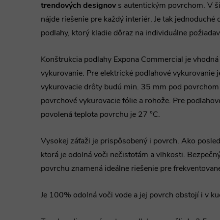
trendových designov
s autentickým povrchom. V šir
nájde riešenie pre každý interiér. Je tak jednoduché
podlahy, ktorý kladie dôraz na individuálne požiadav
Konštrukcia podlahy Expona Commercial je vhodná
vykurovanie. Pre elektrické podlahové vykurovanie
vykurovacie drôty budú min. 35 mm pod povrchom p
povrchové vykurovacie fólie a rohože. Pre podlahové
povolená teplota povrchu je 27 °C.
Vysokej záťaži je prispôsobený i povrch. Ako posl
ktorá je odolná voči nečistotám a vlhkosti. Bezpe
povrchu znamená ideálne riešenie pre frekventované
Je 100% odolná voči vode a jej povrch obstojí i v k