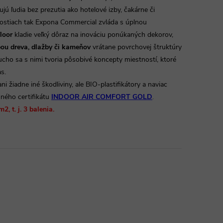
ú ľudia bez prezutia ako hotelové izby, čakárne či
ostiach tak Expona Commercial zvláda s úplnou
loor
kladie veľký dôraz na inováciu ponúkaných dekorov,
ou dreva, dlažby či kameňov
vrátane povrchovej štruktúry
ucho sa s nimi tvoria pôsobivé koncepty miestností, ktoré
as.
ani žiadne iné škodliviny, ale BIO-plastifikátory a naviac
sného certifikátu
INDOOR AIR COMFORT GOLD
.
, t. j. 3 balenia.