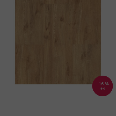
–16 %
3 €