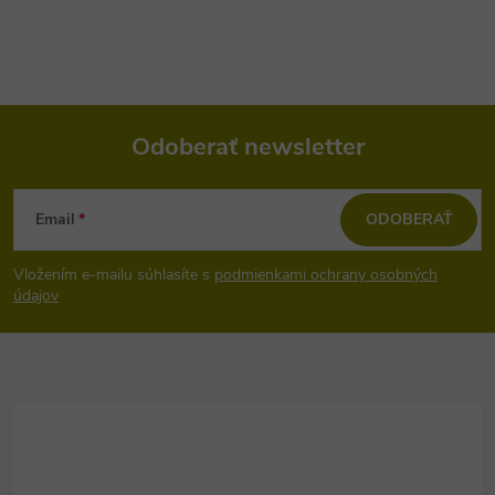
Odoberať newsletter
Z
Email
ODOBERAŤ
á
Vložením e-mailu súhlasíte s
podmienkami ochrany osobných
p
údajov
ä
t
i