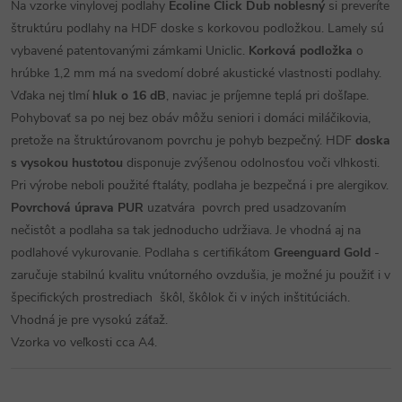
Na vzorke vinylovej podlahy
Ecoline Click Dub noblesný
si preveríte
štruktúru podlahy na HDF doske s korkovou podložkou. Lamely sú
vybavené patentovanými zámkami Uniclic.
Korková podložka
o
hrúbke 1,2 mm má na svedomí dobré akustické vlastnosti podlahy.
Vďaka nej tlmí
hluk o 16 dB
, naviac je príjemne teplá pri došľape.
Pohybovať sa po nej bez obáv môžu seniori i domáci miláčikovia,
pretože na štruktúrovanom povrchu je pohyb bezpečný. HDF
doska
s vysokou hustotou
disponuje zvýšenou odolnosťou voči vlhkosti.
Pri výrobe neboli použité ftaláty, podlaha je bezpečná i pre alergikov.
Povrchová úprava PUR
uzatvára povrch pred usadzovaním
nečistôt a podlaha sa tak jednoducho udržiava. Je vhodná aj na
podlahové vykurovanie.
Podlaha s certifikátom
Greenguard Gold
-
zaručuje stabilnú kvalitu vnútorného ovzdušia, je možné ju použiť i v
špecifických prostrediach škôl, škôlok či v iných inštitúciách.
Vhodná je pre vysokú záťaž.
Vzorka vo veľkosti cca A4.