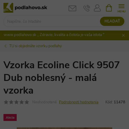
Prejsť
NÁKUPN
KOŠÍK
na
obsah
HĽADAŤ
www.podlahovo.sk ,, Zdravie, kvalita a čistota je vaša istota "
TU si objednáte vzorku podlahy
Vzorka Ecoline Click 9507
Dub noblesný - malá
vzorka
Neohodnotené
Podrobnosti hodnotenia
Kód:
11478
Akcia