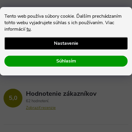
Parametre produktu
Tento web používa súbory cookie. Ďalším prechádzaním
tohto webu vyjadrujete súhlas s ich používaním. Viac
informácií
tu
.
Hodnotenie
Nastavenie
Diskusia
Súhlasím
Hodnotenie zákazníkov
5,0
62 hodnotení
Zobraziť recenzie