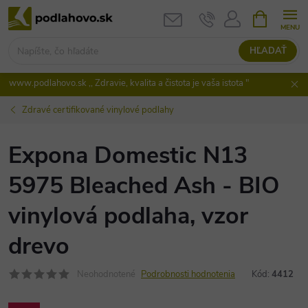
Prejsť
NÁKUPN
KOŠÍK
na
obsah
HĽADAŤ
www.podlahovo.sk ,, Zdravie, kvalita a čistota je vaša istota "
Zdravé certifikované vinylové podlahy
Expona Domestic N13
5975 Bleached Ash - BIO
vinylová podlaha, vzor
drevo
Neohodnotené
Podrobnosti hodnotenia
Kód:
4412