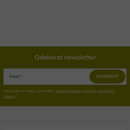
Odoberať newsletter
Z
Email
ODOBERAŤ
á
Vložením e-mailu súhlasíte s
podmienkami ochrany osobných
p
údajov
ä
t