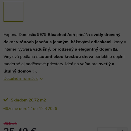
Expona Domestic
5975 Bleached Ash
prináša
svetlý drevený
dekor v tónoch jaseňa s jemnými béžovými odleskami
, ktorý v
interiéri vytvára
vzdušný, prirodzený a elegantný dojem
🏡.
Vinylová podlaha s
autentickou kresbou dreva
perfektne doplní
moderné aj nadčasové priestory. Ideálna voľba pre
svetlý a
útulný domov
✨.
Detailné informácie
Skladom
26,72 m2
12.8.2026
29,95 €