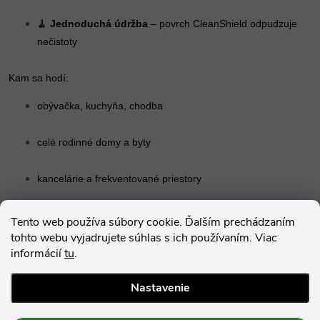
🧹
Jednoduchá údržba
– povrch CleanShield odpudzuje
nečistoty
Kam sa hodí:
obývačka, kuchyňa, chodba
celé rodinné domy a byty
kancelárie a frekventované priestory
Expona Domestic
je podlaha, ktorá spája
dizajn, zdravie a dlhú
Tento web používa súbory cookie. Ďalším prechádzaním
životnosť
– bez kompromisov.
tohto webu vyjadrujete súhlas s ich používaním. Viac
informácií
tu
.
Parametre produktu
Nastavenie
Hodnotenie