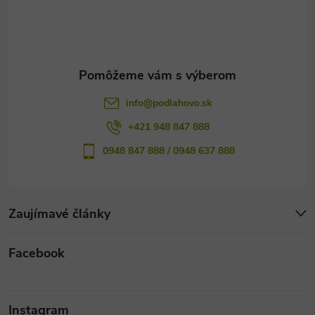
i
e
info
@
podlahovo.sk
+421 948 847 888
0948 847 888 / 0948 637 888
Zaujímavé články
Facebook
Instagram