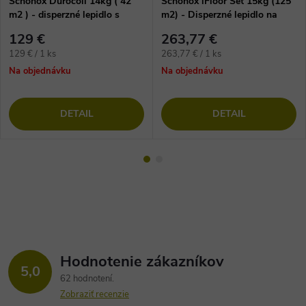
Schönox Durocoll 14kg ( 42
Schönox iFloor Set 15kg (125
m2 ) - disperzné lepidlo s
m2) - Disperzné lepidlo na
vláknom na vinylové podlahy
lepenie vinylových dielcov
129 €
263,77 €
Jednotková
Jednotková
129 € / 1 ks
263,77 € / 1 ks
cena:
cena:
Na objednávku
Na objednávku
DETAIL
DETAIL
Hodnotenie zákazníkov
5,0
62 hodnotení
Zobraziť recenzie