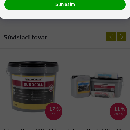
Súhlasím
Diskusia
Súvisiaci tovar
–17 %
–11 %
157 €
297 €