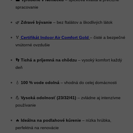
spracovanie
🌿
Zdravé bývanie
– bez ftalátov a škodlivých látok
🏅
Certifikát Indoor Air Comfort Gold
– čisté a bezpečné
vnútorné ovzdušie
👣
Tichá a príjemná na chôdzu
– vysoký komfort každý
deň
💧
100 % vode odolná
– vhodná do celej domácnosti
💪
Vysoká odolnosť (23/32/41)
– zvládne aj intenzívne
používanie
🔥
Ideálna na podlahové kúrenie
– nízka hrúbka,
perfektná na renovácie