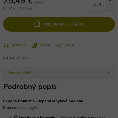
25,49 €
/ m2
Jednotková
85,14 € / 3.34 m2
cena:
PRIDAŤ DO KOŠÍKA
Opýtať sa
Strážiť
Zdieľať
Záruka
:
20 rokov
Popis produktu
Podrobný popis
Expona Domestic – lepená vinylová podlaha
Prečo si ju zamilujete:
🏭
Vyrobené v Nemecku
– špičková kvalita a precízne