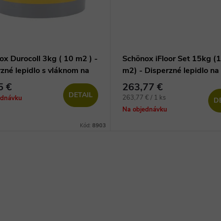
x Durocoll 3kg ( 10 m2 ) -
Schönox iFloor Set 15kg (
zné lepidlo s vláknom na
m2) - Disperzné lepidlo na
vé podlahy
lepenie vinylových dielcov
5 €
263,77 €
DETAIL
Jednotková
263,77 € / 1 ks
ednávku
D
cena:
Na objednávku
Kód:
8903