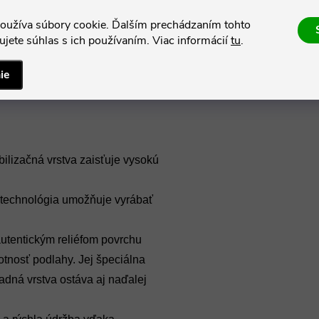
oužíva súbory cookie. Ďalším prechádzaním tohto
jete súhlas s ich používaním. Viac informácií
tu
.
ie
bilizačná vrstva zaisťuje vysokú
á technológia umožňuje vyrábať
 autentickým reliéfom povrchu
votnosť podlahy. Jej špeciálna
adná vrstva ostáva aj naďalej