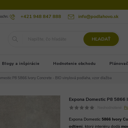
+421 948 847 888
info@podlahovo.sk
ochrany osobných údajov podlahovo.sk
Reklamačné podmienky
Re
HĽADAŤ
Blogy a inšpirácie
Hodnotenie obchodu
Plánovač
mestic P8 5866 Ivory Concrete - BIO vinylová podlaha, vzor dlažba
Expona Domestic P8 5866 Iv
Neohodnotené
Po
Expona Domestic
5866 Ivory C
odtieni
, ktorý interiéru dodá
mod