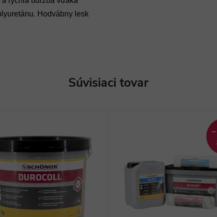
 a rýchla údržba vďaka
olyuretánu. Hodvábny lesk
Súvisiaci tovar
–