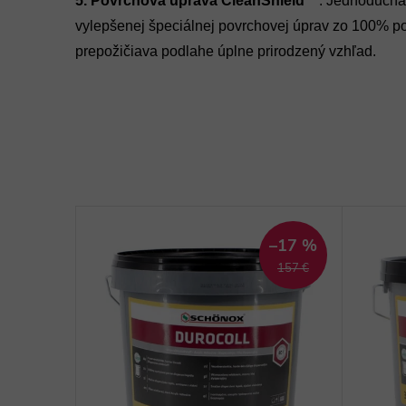
5.
Povrchová úprava CleanShield™
: Jednoduchá
vylepšenej špeciálnej povrchovej úprav zo 100% p
prepožičiava podlahe úplne prirodzený vzhľad.
–17 %
157 €