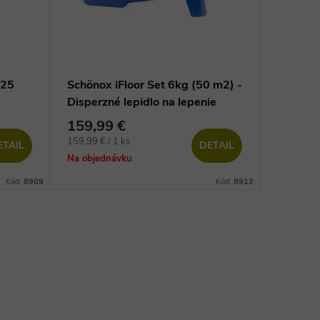
125
Schönox iFloor Set 6kg (50 m2) -
Disperzné lepidlo na lepenie
vinylových dielcov
159,99 €
Jednotková
159,99 € / 1 ks
ETAIL
DETAIL
cena:
Na objednávku
Kód:
8909
Kód:
8912