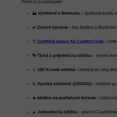
Prečo si ju zamilujete:
🏭
Vyrobené v Nemecku
– špičková kvalita 
🌿
Zdravé bývanie
– bez ftalátov a škodlivých
🏅
Certifikát Indoor Air Comfort Gold
– čist
👣
Tichá a príjemná na chôdzu
– vysoký kom
💧
100 % vode odolná
– vhodná do celej do
💪
Vysoká odolnosť (23/32/41)
– zvládne aj 
🔥
Ideálna na podlahové kúrenie
– nízka hrú
🧹
Jednoduchá údržba
– povrch CleanShield