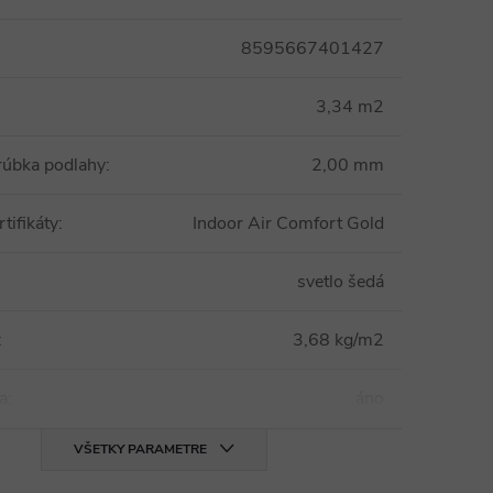
8595667401427
3,34 m2
rúbka podlahy
:
2,00 mm
tifikáty
:
Indoor Air Comfort Gold
svetlo šedá
:
3,68 kg/m2
a
:
áno
VŠETKY PARAMETRE