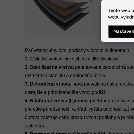
Tento web p
webu vyjadru
Nastaven
Päť vrstiev vinylovej podlahy v dvoch milimetroch
1.
Základná vrstva : pre stabilitu a dlhú životnosť.
2.
Stabilizačná vrstva
: patentovaná celoplošná sta
rozmerovú stabilitu a odolnosť v útlaku.
3.
Dekoračná vrstva
: nová inovatívna tlačiarensk
ostrejšie a prirodzenejšie vzory podláh.
4.
Nášľapná vrstva (0,4 mm)
: priehľadná vrstva s
pre ešte prirodzenejší vzhľad, vyššiu odolnosť a ži
úprava zaisťuje ostrú kresbu vzoru podlahy a priehľ
stále číra.