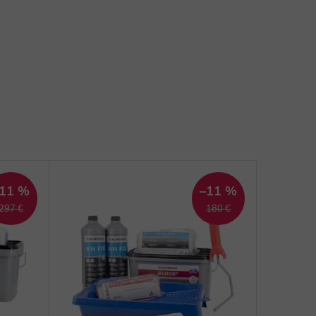
11 %
–11 %
297 €
180 €