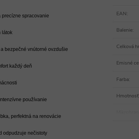
EAN
:
a precízne spracovanie
Balenie
:
 látok
Celková h
é a bezpečné vnútorné ovzdušie
Emisné cer
fort každý deň
Farba
:
mácnosti
Hmotnosť
intenzívne používanie
Mikrohran
bka, perfektná na renovácie
 odpudzuje nečistoty