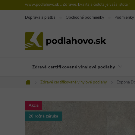
Prejsť
www.podlahovo.sk ,, Zdravie, kvalita a čistota je vaša istota "
na
Doprava a platba
Obchodné podmienky
Podmienky 
obsah
Zdravé certifikované vinylové podlahy
Zdravé certifikované vinylové podlahy
Expona Do
Domov
Akcia
20 ročná záruka