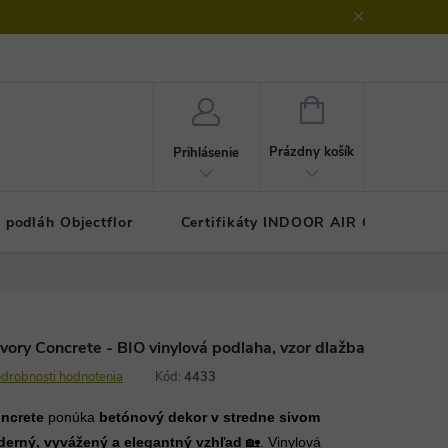
klamačný protokol
GDPR - ochrana osobných údajov
Kontakty
NÁKUPNÝ
KOŠÍK
Prázdny košík
Prihlásenie
 podláh Objectflor
Certifikáty INDOOR AIR COMFOR
ory Concrete - BIO vinylová podlaha, vzor dlažba
drobnosti hodnotenia
Kód:
4433
oncrete
ponúka
betónový dekor v stredne sivom
erný, vyvážený a elegantný vzhľad
🏡. Vinylová