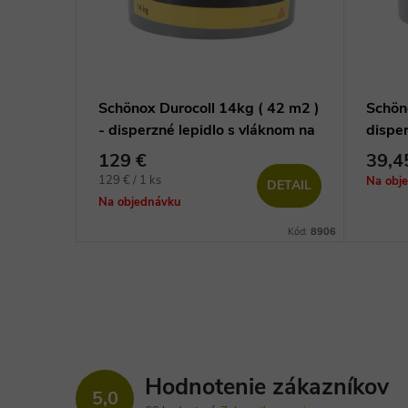
Schönox Durocoll 14kg ( 42 m2 )
Schöno
- disperzné lepidlo s vláknom na
disper
vinylové podlahy
vinylo
129 €
39,4
Jednotková
129 € / 1 ks
Na obj
DETAIL
cena:
Na objednávku
Kód:
8906
Hodnotenie zákazníkov
5,0