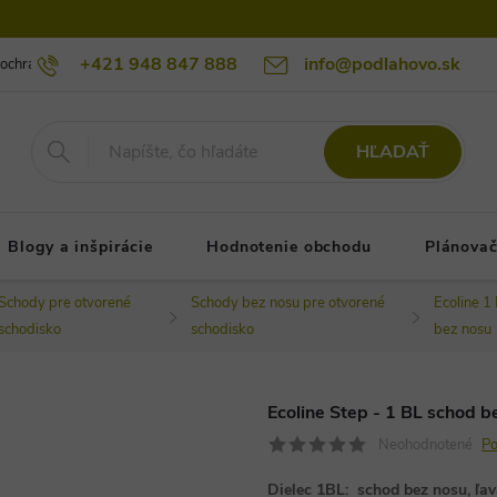
+421 948 847 888
info@podlahovo.sk
ochrany osobných údajov podlahovo.sk
Reklamačné podmienky
Re
HĽADAŤ
Blogy a inšpirácie
Hodnotenie obchodu
Plánovač
Schody pre otvorené
Schody bez nosu pre otvorené
Ecoline 1
schodisko
schodisko
bez nosu
Ecoline Step - 1 BL schod 
Neohodnotené
Po
Dielec 1BL: schod bez nosu, ľav