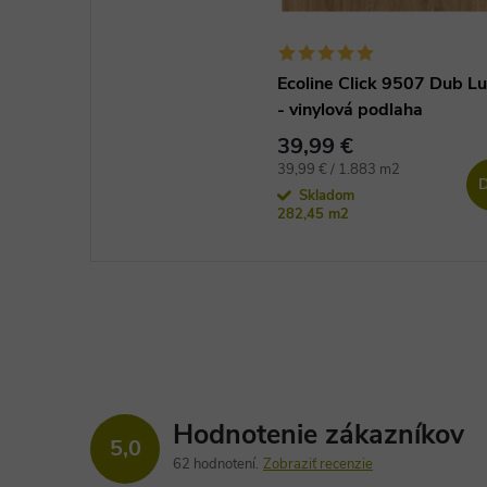
Ecoline Click 9507 Dub L
- vinylová podlaha
39,99 €
Jednotková
39,99 € / 1.883 m2
D
cena:
Skladom
282,45 m2
Hodnotenie zákazníkov
5,0
62 hodnotení
Zobraziť recenzie