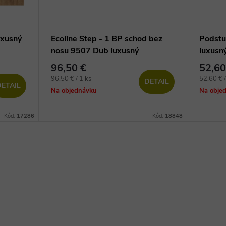
uxusný
Ecoline Step - 1 BP schod bez
Podstu
nosu 9507 Dub luxusný
luxusn
96,50 €
52,60
Jednotková
Jednotko
96,50 € / 1 ks
52,60 € /
DETAIL
ETAIL
cena:
cena:
Na objednávku
Na obje
Kód:
17286
Kód:
18848