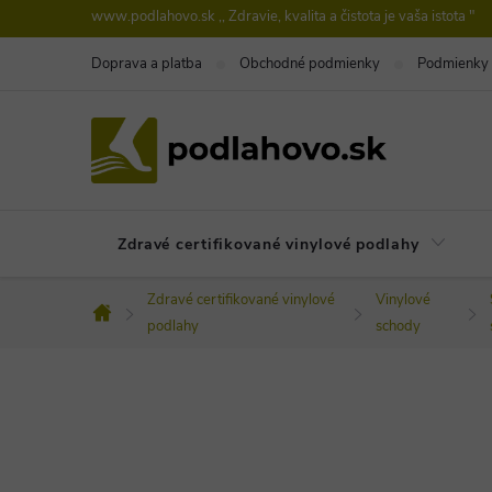
Prejsť
www.podlahovo.sk ,, Zdravie, kvalita a čistota je vaša istota "
na
Doprava a platba
Obchodné podmienky
Podmienky 
obsah
Zdravé certifikované vinylové podlahy
Zdravé certifikované vinylové
Vinylové
Domov
podlahy
schody