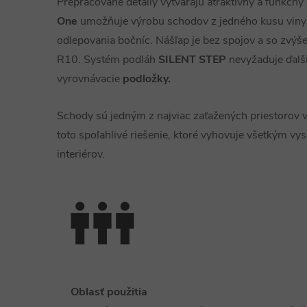
Prepracované detaily vytvárajú atraktívny a funkčn
One
umožňuje výrobu schodov z jedného kusu vinyl
odlepovania bočníc. Nášľap je bez spojov a so zvý
R10. Systém podláh
SILENT STEP
nevyžaduje ďalš
vyrovnávacie
podložky.
Schody sú jedným z najviac zaťažených priestorov v
toto spoľahlivé riešenie, ktoré vyhovuje všetkým
interiérov.
Oblasť použitia