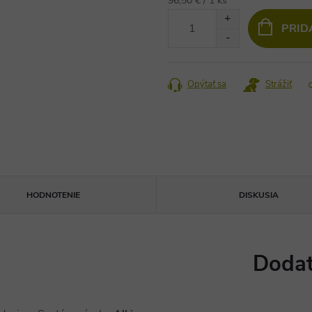
96,50 € / 1 ks
cena:
PRID
Opýtať sa
Strážiť
HODNOTENIE
DISKUSIA
Dodat