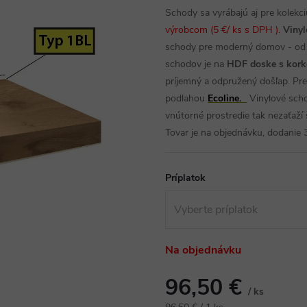
Schody sa vyrábajú aj pre kolekci
výrobcom
(5 €/ ks s DPH ).
Vinyl
schody pre moderný domov - od 
schodov je na
HDF doske s kork
príjemný a odpružený došľap. Pre
podlahou
Ecoline.
Vinylové scho
vnútorné prostredie tak nezaťaží 
Tovar je na objednávku, dodanie 3
Príplatok
Na objednávku
96,50 €
/ ks
Jednotková