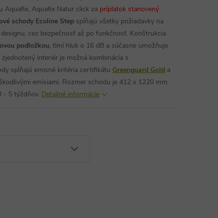
u Aquafix, Aquafix Natur click za
príplatok stanovený
ové schody Ecoline Step
spĺňajú všetky požiadavky na
designu, cez bezpečnosť až po funkčnosť. Konštrukcia
ovou podložkou,
tlmí hluk o 16 dB a súčasne umožňuje
 zjednotený interiér je možná kombinácia s
dy spĺňajú emisné kritéria certifikátu
Greenguard Gold
a
škodlivými emisiami.
Rozmer schodu je 412 x 1220 mm.
 - 5 týždňov.
Detailné informácie