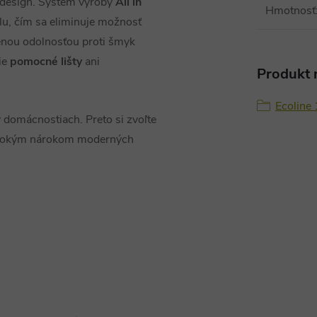
ý design. Systém výroby
All in
Hmotnosť
u, čím sa eliminuje možnosť
šenou odolnosťou proti šmyk
ie
pomocné lišty
ani
Produkt n
Ecoline
 domácnostiach. Preto si zvoľte
 vysokým nárokom moderných