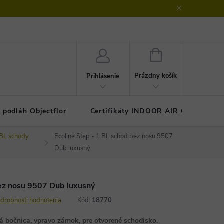
klamačný protokol
GDPR - ochrana osobných údajov
Kontakty
NÁKUPNÝ
KOŠÍK
Prázdny košík
Prihlásenie
 podláh Objectflor
Certifikáty INDOOR AIR COMFOR
 BL schody
Ecoline Step - 1 BL schod bez nosu 9507
Dub luxusný
bez nosu 9507 Dub luxusný
drobnosti hodnotenia
Kód:
18770
á bočnica, vpravo zámok, pre otvorené schodisko.