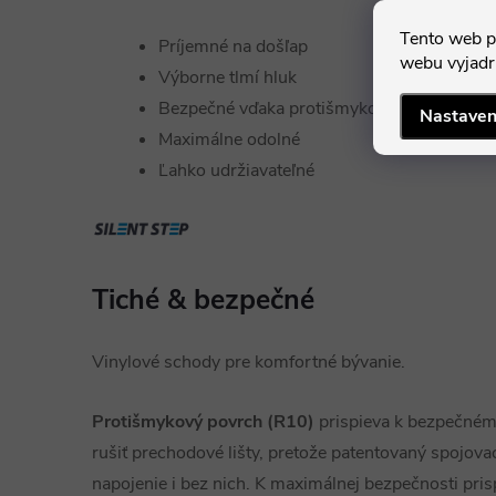
Tento web p
Príjemné na došľap
webu vyjadru
Výborne tlmí hluk
Bezpečné vďaka protišmykovému povrchu
Nastaven
Maximálne odolné
Ľahko udržiavateľné
Tiché & bezpečné
Vinylové schody pre komfortné bývanie.
Protišmykový povrch (R10)
prispieva k bezpečném
rušiť prechodové lišty, pretože patentovaný spojo
napojenie i bez nich. K maximálnej bezpečnosti pr