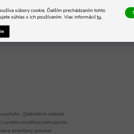
oužíva súbory cookie. Ďalším prechádzaním tohto
jete súhlas s ich používaním. Viac informácií
tu
.
ie
u pohybu. Zjednotenie nebudú
vací systém umožňuje jednoduché
ispieva zmenšený polomer