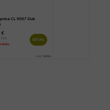
pnica CL 9507 Dub
ý
 €
vá
 1 ks
DETAIL
dnávku
Kód:
19004