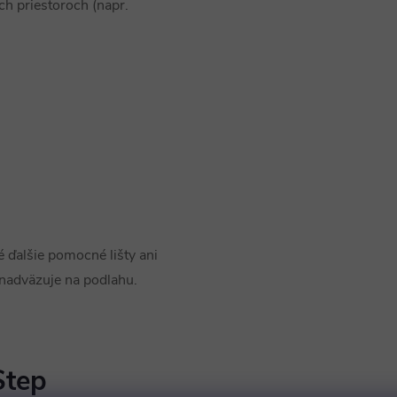
h priestoroch (napr.
é ďalšie pomocné lišty ani
 nadväzuje na podlahu.
Step