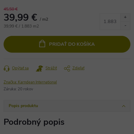
45,50 €
39,99 €
/ m2
Jednotková
39,99 € / 1.883 m2
cena:
PRIDAŤ DO KOŠÍKA
Opýtať sa
Strážiť
Zdieľať
Značka:
Karndean International
Záruka
:
20 rokov
Popis produktu
Podrobný popis