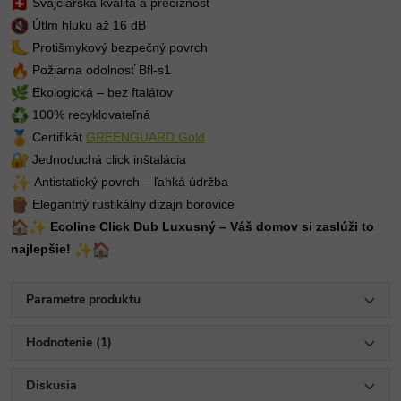
Švajčiarska kvalita a precíznosť
Útlm hluku až 16 dB
Protišmykový bezpečný povrch
Požiarna odolnosť Bfl-s1
Ekologická – bez ftalátov
100% recyklovateľná
Certifikát
GREENGUARD Gold
Jednoduchá click inštalácia
Antistatický povrch – ľahká údržba
Elegantný rustikálny dizajn borovice
Ecoline Click Dub Luxusný – Váš domov si zaslúži to
najlepšie!
Parametre produktu
Hodnotenie (1)
Diskusia