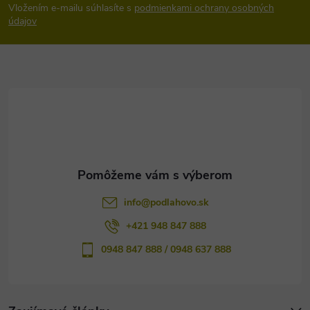
Vložením e-mailu súhlasíte s
podmienkami ochrany osobných
p
údajov
ä
t
i
e
info
@
podlahovo.sk
+421 948 847 888
0948 847 888 / 0948 637 888