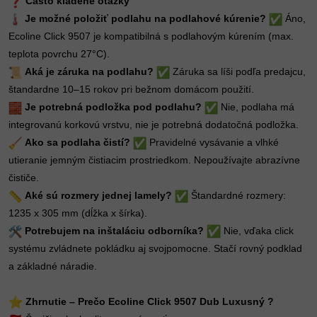
Často kladené otázky
Je možné položiť podlahu na podlahové kúrenie?
Áno,
Ecoline Click 9507 je kompatibilná s podlahovým kúrením (max.
teplota povrchu 27°C).
Aká je záruka na podlahu?
Záruka sa líši podľa predajcu,
štandardne 10–15 rokov pri bežnom domácom použití.
Je potrebná podložka pod podlahu?
Nie, podlaha má
integrovanú korkovú vrstvu, nie je potrebná dodatočná podložka.
Ako sa podlaha čistí?
Pravidelné vysávanie a vlhké
utieranie jemným čistiacim prostriedkom. Nepoužívajte abrazívne
čističe.
Aké sú rozmery jednej lamely?
Štandardné rozmery:
1235 x 305 mm (dĺžka x šírka).
Potrebujem na inštaláciu odborníka?
Nie, vďaka click
systému zvládnete pokládku aj svojpomocne. Stačí rovný podklad
a základné náradie.
Zhrnutie – Prečo Ecoline Click 9507 Dub Luxusný ?