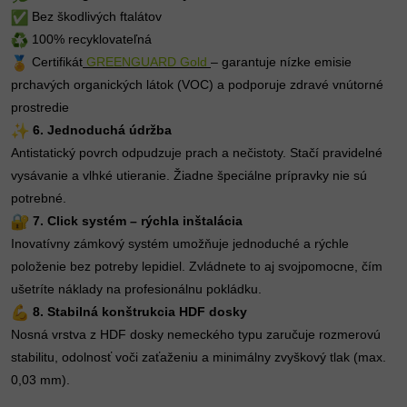
Bez škodlivých ftalátov
100% recyklovateľná
Certifikát
GREENGUARD Gold
– garantuje nízke emisie
prchavých organických látok (VOC) a podporuje zdravé vnútorné
prostredie
6. Jednoduchá údržba
Antistatický povrch odpudzuje prach a nečistoty. Stačí pravidelné
vysávanie a vlhké utieranie. Žiadne špeciálne prípravky nie sú
potrebné.
7. Click systém – rýchla inštalácia
Inovatívny zámkový systém umožňuje jednoduché a rýchle
položenie bez potreby lepidiel. Zvládnete to aj svojpomocne, čím
ušetríte náklady na profesionálnu pokládku.
8. Stabilná konštrukcia HDF dosky
Nosná vrstva z HDF dosky nemeckého typu zaručuje rozmerovú
stabilitu, odolnosť voči zaťaženiu a minimálny zvyškový tlak (max.
0,03 mm).