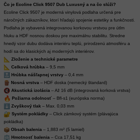
Čo je Ecoline Click 9507 Dub Luxusný a na čo slúži?
Ecoline Click 9507 je moderná vinylová podlaha určená pre
náročných zákazníkov, ktorí hľadajú spojenie estetiky a funkčnosti.
Podlaha je vybavená integrovanou korkovou vrstvou pre útlm
hluku a HDF nosnou doskou pre maximálnu stabilitu. Stredne
hnedý vzor dubu dodáva interiéru teplú, prirodzenú atmosféru a
hodí sa do klasických aj moderných interiérov.
Zloženie a technické parametre
Celková hrúbka
– 9,5 mm
Hrúbka nášľapnej vrstvy
– 0,4 mm
Nosná vrstva
– HDF doska (nemecký štandard)
Akustická izolácia
– Až 16 dB (integrovaná korková vrstva)
Požiarna odolnosť
– Bfl-s1 (európska norma)
Zvyškový tlak
– Max. 0,03 mm
Systém pokládky
– Click zámkový systém (plávajúca
pokládka)
Obsah balenia
– 1,883 m² (5 lamiel)
Hmotnosť balenia
– Cca 17,51 kg