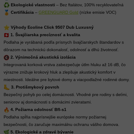
Ekologické vlastnosti
– Bez ftalátov, 100% recyklovateľná
Certifikácia
–
GREENGUARD Gold
(nízke emisie VOC)
Výhody Ecoline Click 9507 Dub Luxusný
1. Švajčiarska precíznosť a kvalita
Podlaha je vyrábaná podľa prísnych švajčiarskych štandardov s
dôrazom na technickú dokonalosť, odolnosť a dlhú životnosť.
2. Výnimočná akustická izolácia
Integrovaná korková vrstva zabezpečuje útlm hluku až 16 dB, čo
výrazne znižuje krokový hluk a zlepšuje akustický komfort v
miestnosti. Ideálne pre bytové domy a viacpodlažné rodinné domy.
3. Protišmykový povrch
Bezpečný pohyb po celej domácnosti. Vhodné pre rodiny s deťmi,
seniorov aj domácnosti s domácimi zvieratami.
4. Požiarna odolnosť Bfl-s1
Podlaha spĺňa najprísnejšie európske normy požiarnej
bezpečnosti, čo zaručuje maximálnu ochranu vášho domova.
5. Ekologické a zdravé bývanie