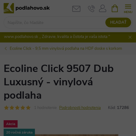
Prejsť
NÁKUPN
KOŠÍK
na
obsah
HĽADAŤ
www.podlahovo.sk ,, Zdravie, kvalita a čistota je vaša istota "
Ecoline Click - 9,5 mm vinylová podlaha na HDF doske s korkom
Ecoline Click 9507 Dub
Luxusný - vinylová
podlaha
1 hodnotenie
Podrobnosti hodnotenia
Kód:
17286
Akcia
20 ročná záruka