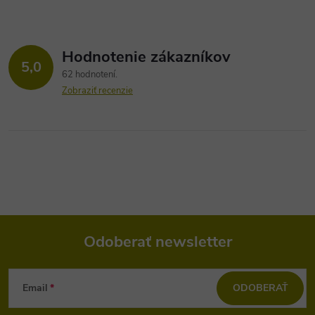
Hodnotenie zákazníkov
5,0
62 hodnotení
Zobraziť recenzie
Odoberať newsletter
Z
Email
ODOBERAŤ
á