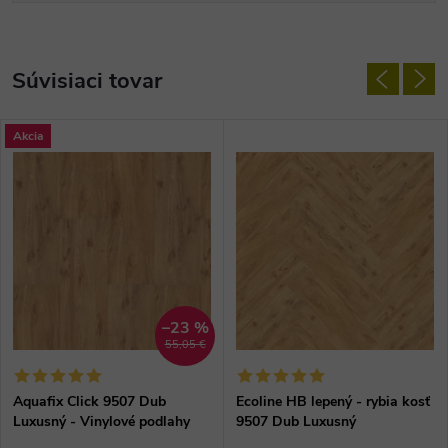
Súvisiaci tovar
Akcia
–23 %
55,05 €
Aquafix Click 9507 Dub
Ecoline HB lepený - rybia kosť
Luxusný - Vinylové podlahy
9507 Dub Luxusný