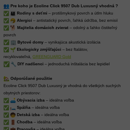
Pre koho je Ecoline Click 9507 Dub Luxusný vhodná ?
Rodiny s deťmi
– protišmykový povrch a útlm hluku
Alergici
– antistatický povrch, ľahká údržba, bez emisií
Majitelia domácich zvierat
– odolný a ľahko čistiteľný
povrch
Bytové domy
– vynikajúca akustická izolácia
Ekologicky zmýšľajúci
– bez ftalátov,
recyklovateľná,
GREENGUARD Gold
DIY nadšenci
– jednoduchá inštalácia bez lepidiel
Odporúčané použitie
Ecoline Click 9507 Dub Luxusný je vhodná do všetkých suchých
obytných priestorov:
Obývacia izba
– ideálna voľba
Spálňa
– ideálna voľba
Detská izba
– ideálna voľba
Chodba
– ideálna voľba
Pracovňa
– ideálna voľba