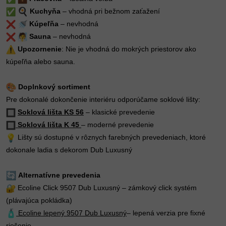
Kuchyňa
– vhodná pri bežnom zaťažení
Kúpeľňa
– nevhodná
Sauna
– nevhodná
Upozornenie
: Nie je vhodná do mokrých priestorov ako
kúpeľňa alebo sauna.
Doplnkový sortiment
Pre dokonalé dokončenie interiéru odporúčame soklové lišty:
Soklová lišta KS 56
– klasické prevedenie
Soklová lišta K 45
– moderné prevedenie
Lišty sú dostupné v rôznych farebných prevedeniach, ktoré
dokonale ladia s dekorom Dub Luxusný
Alternatívne prevedenia
Ecoline Click 9507 Dub Luxusný – zámkový click systém
(plávajúca pokládka)
Ecoline lepený 9507 Dub Luxusný
– lepená verzia pre fixné
riešenie