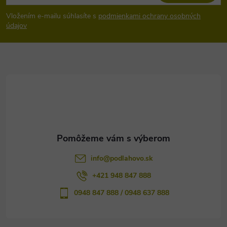
á
Vložením e-mailu súhlasíte s
podmienkami ochrany osobných
p
údajov
ä
t
i
e
info
@
podlahovo.sk
+421 948 847 888
0948 847 888 / 0948 637 888