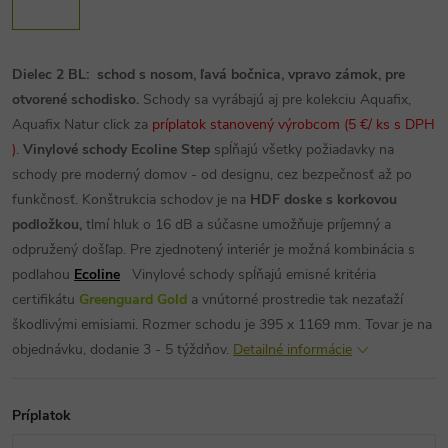
Dielec 2 BL: schod s nosom, ľavá bočnica, vpravo zámok, pre
otvorené schodisko.
Schody sa vyrábajú aj pre kolekciu Aquafix,
Aquafix Natur click za
príplatok stanovený výrobcom
(5 €/ ks s DPH
).
Vinylové schody Ecoline Step
spĺňajú všetky požiadavky na
schody pre moderný domov - od designu, cez bezpečnosť až po
funkčnosť. Konštrukcia schodov je na
HDF doske s korkovou
podložkou,
tlmí hluk o 16 dB a súčasne umožňuje príjemný a
odpružený došľap. Pre zjednotený interiér je možná kombinácia s
podlahou
Ecoline
Vinylové schody spĺňajú emisné kritéria
certifikátu
Greenguard Gold
a vnútorné prostredie tak nezaťaží
škodlivými emisiami.
Rozmer schodu je 395 x 1169 mm.
Tovar je na
objednávku, dodanie 3 - 5 týždňov.
Detailné informácie
Príplatok