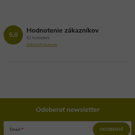
Hodnotenie zákazníkov
5,0
62 hodnotení
Zobraziť recenzie
Odoberať newsletter
Z
Email
ODOBERAŤ