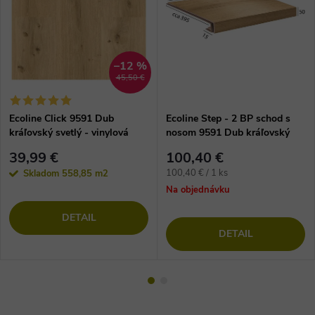
–12 %
45,50 €
Ecoline Click 9591 Dub
Ecoline Step - 2 BP schod s
kráľovský svetlý - vinylová
nosom 9591 Dub kráľovský
podlaha
svetlý
39,99 €
100,40 €
Jednotková
100,40 € / 1 ks
Skladom
558,85 m2
cena:
Na objednávku
DETAIL
DETAIL