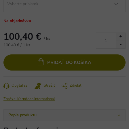
Na objednávku
100,40 €
/ ks
Jednotková
100,40 € / 1 ks
cena:
PRIDAŤ DO KOŠÍKA
Opýtať sa
Strážiť
Zdieľať
Značka:
Karndean International
Popis produktu