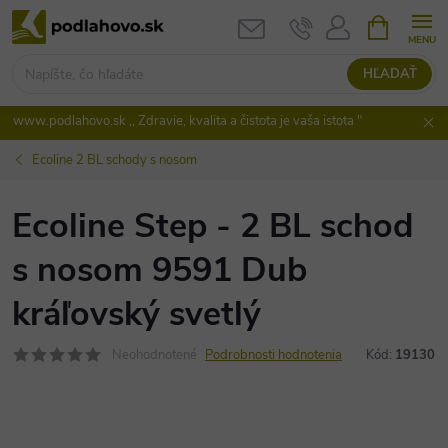
Prejsť
NÁKUPN
KOŠÍK
na
obsah
HĽADAŤ
www.podlahovo.sk ,, Zdravie, kvalita a čistota je vaša istota "
Ecoline 2 BL schody s nosom
Ecoline Step - 2 BL schod
s nosom 9591 Dub
kráľovský svetlý
Neohodnotené
Podrobnosti hodnotenia
Kód:
19130