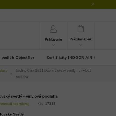
klamačný protokol
GDPR - ochrana osobných údajov
Kontakty
NÁKUPNÝ
KOŠÍK
Prázdny košík
Prihlásenie
 podláh Objectflor
Certifikáty INDOOR AIR COMFOR
ske s
Ecoline Click 9591 Dub kráľovský svetlý - vinylová
podlaha
ovský svetlý - vinylová podlaha
robnosti hodnotenia
Kód:
17315
ľovský Svetlý