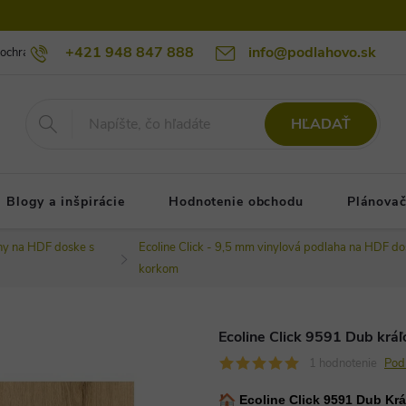
+421 948 847 888
info@podlahovo.sk
ochrany osobných údajov podlahovo.sk
Reklamačné podmienky
Re
HĽADAŤ
Blogy a inšpirácie
Hodnotenie obchodu
Plánovač
hy na HDF doske s
Ecoline Click - 9,5 mm vinylová podlaha na HDF do
korkom
Ecoline Click 9591 Dub kráľ
1 hodnotenie
Pod
Ecoline Click 9591 Dub Krá