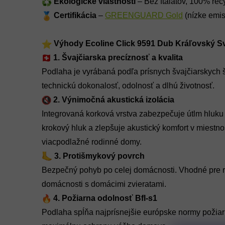
Ekologické vlastnosti
– Bez ftalátov, 100% rec
Certifikácia
–
GREENGUARD Gold
(nízke emi
Výhody Ecoline Click 9591 Dub Kráľovský Sv
1. Švajčiarska precíznosť a kvalita
Podlaha je vyrábaná podľa prísnych švajčiarskych
technickú dokonalosť, odolnosť a dlhú životnosť.
2. Výnimočná akustická izolácia
Integrovaná korková vrstva zabezpečuje útlm hluku 
krokový hluk a zlepšuje akustický komfort v miestno
viacpodlažné rodinné domy.
3. Protišmykový povrch
Bezpečný pohyb po celej domácnosti. Vhodné pre ro
domácnosti s domácimi zvieratami.
4. Požiarna odolnosť Bfl-s1
Podlaha spĺňa najprísnejšie európske normy požiar