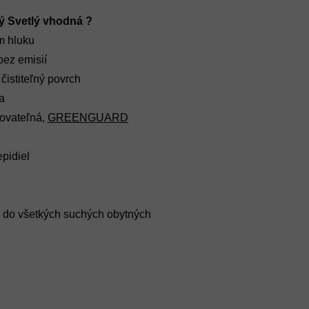
ý Svetlý vhodná ?
m hluku
bez emisií
čistiteľný povrch
a
lovateľná,
GREENGUARD
pidiel
á do všetkých suchých obytných