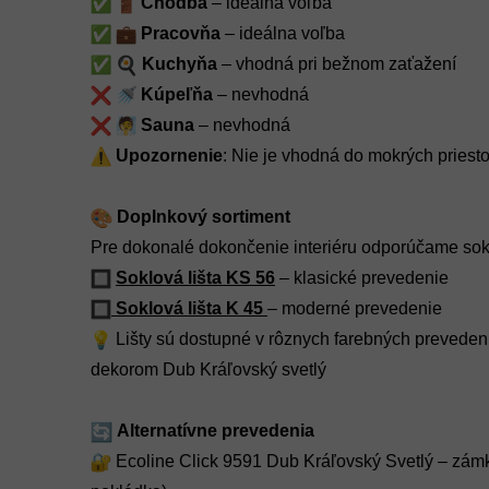
Chodba
– ideálna voľba
Pracovňa
– ideálna voľba
Kuchyňa
– vhodná pri bežnom zaťažení
Kúpeľňa
– nevhodná
Sauna
– nevhodná
Upozornenie
: Nie je vhodná do mokrých priest
Doplnkový sortiment
Pre dokonalé dokončenie interiéru odporúčame sokl
Soklová lišta KS 56
– klasické prevedenie
Soklová lišta K 45
– moderné prevedenie
Lišty sú dostupné v rôznych farebných prevedeni
dekorom Dub Kráľovský svetlý
Alternatívne prevedenia
Ecoline Click 9591 Dub Kráľovský Svetlý – zámk