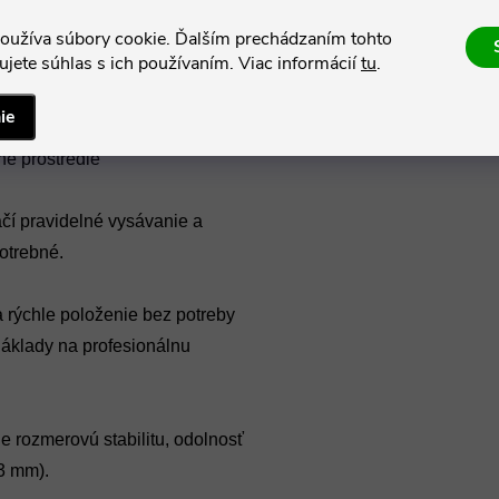
oužíva súbory cookie. Ďalším prechádzaním tohto
jete súhlas s ich používaním. Viac informácií
tu
.
ie
ke emisie prchavých
né prostredie
ačí pravidelné vysávanie a
potrebné.
rýchle položenie bez potreby
 náklady na profesionálnu
 rozmerovú stabilitu, odolnosť
03 mm).