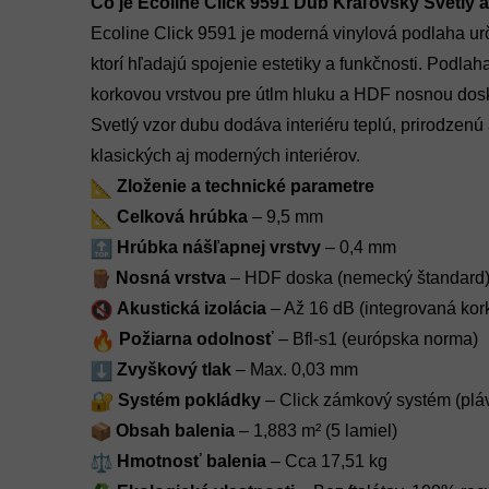
Čo je Ecoline Click 9591 Dub Kráľovský Svetlý a
Ecoline Click 9591 je moderná vinylová podlaha ur
ktorí hľadajú spojenie estetiky a funkčnosti. Podla
korkovou vrstvou pre útlm hluku a HDF nosnou dosk
Svetlý vzor dubu dodáva interiéru teplú, prirodzenú
klasických aj moderných interiérov.
Zloženie a technické parametre
Celková hrúbka
– 9,5 mm
Hrúbka nášľapnej vrstvy
– 0,4 mm
Nosná vrstva
– HDF doska (nemecký štandard
Akustická izolácia
– Až 16 dB (integrovaná kor
Požiarna odolnosť
– Bfl-s1 (európska norma)
Zvyškový tlak
– Max. 0,03 mm
Systém pokládky
– Click zámkový systém (plá
Obsah balenia
– 1,883 m² (5 lamiel)
Hmotnosť balenia
– Cca 17,51 kg