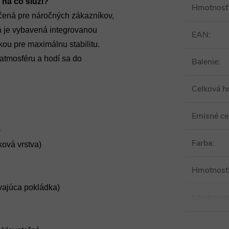
 na čo slúži?
Hmotnosť
čená pre náročných zákazníkov,
ha je vybavená integrovanou
EAN
:
ou pre maximálnu stabilitu.
 atmosféru a hodí sa do
Balenie
:
Celková h
Emisné cer
)
Farba
:
ková vrstva)
Hmotnosť
vajúca pokládka)
Integrova