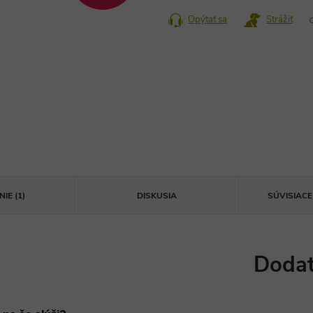
Opýtať sa
Strážiť
IE (1)
DISKUSIA
SÚVISIAC
Dodat