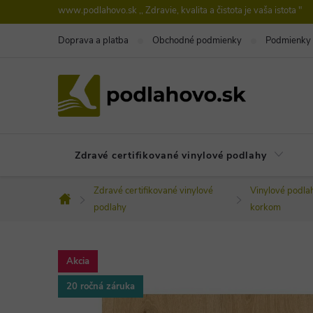
Prejsť
www.podlahovo.sk ,, Zdravie, kvalita a čistota je vaša istota "
na
Doprava a platba
Obchodné podmienky
Podmienky 
obsah
Zdravé certifikované vinylové podlahy
Zdravé certifikované vinylové
Vinylové podla
Domov
podlahy
korkom
Akcia
20 ročná záruka