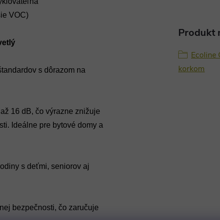
yklovateľná
sie VOC)
Produkt n
etlý
Ecoline
korkom
 štandardov s dôrazom na
až 16 dB, čo výrazne znižuje
sti. Ideálne pre bytové domy a
diny s deťmi, seniorov aj
nej bezpečnosti, čo zaručuje