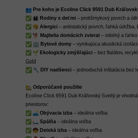
Pre koho je Ecoline Click 9591 Dub Kráľovsk
Rodiny s deťmi
– protišmykový povrch a útl
Alergici
– antistatický povrch, ľahká údržba, 
Majitelia domácich zvierat
– odolný a ľahko 
Bytové domy
– vynikajúca akustická izoláci
Ekologicky zmýšľajúci
– bez ftalátov, recyk
Gold
DIY nadšenci
– jednoduchá inštalácia bez le
Odporúčané použitie
Ecoline Click 9591 Dub Kráľovský Svetlý je vhodn
priestorov:
Obývacia izba
– ideálna voľba
Spálňa
– ideálna voľba
Detská izba
– ideálna voľba