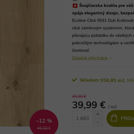
Švajčiarska kvalita pre vá
spája elegantný dizajn, bezpe
Ecoline Click 9591 Dub Kráľovsk
click zámkovým systémom, ktorá
plávajúcu pokládku do všetkých 
pokročilým technológiám a certi
životnosť.
Detailné informácie
Skladom
558,85 m2
45,50 €
39,99 €
/ m2
Jednotková
PRID
–12 %
cena:
45,50 €