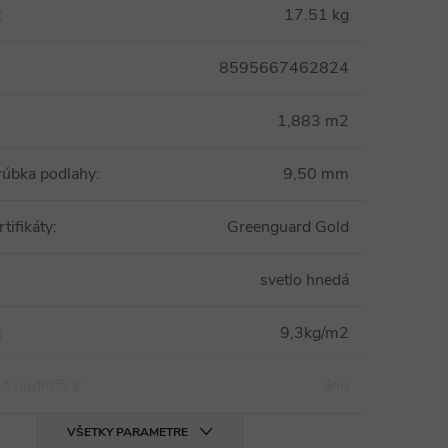
:
17.51 kg
8595667462824
1,883 m2
rúbka podlahy
:
9,50 mm
tifikáty
:
Greenguard Gold
svetlo hnedá
:
9,3kg/m2
ná podložka
:
áno
VŠETKY PARAMETRE