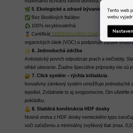
maximálnu ochranu vášho domova.
5. Ekologické a zdravé bývanie
Tento web p
webu vyjadru
Bez škodlivých ftalátov
100% recyklovateľná
Nastaven
Certifikát
GREENGUARD Gold
– garantuje níz
organických látok (VOC) a podporuje zdravé vnútor
6. Jednoduchá údržba
Antistatický povrch odpudzuje prach a nečistoty. St
vlhké utieranie. Žiadne špeciálne prípravky nie sú 
7. Click systém – rýchla inštalácia
Inovatívny zámkový systém umožňuje jednoduché a 
lepidiel. Zvládnete to aj svojpomocne, čím ušetríte
pokládku.
8. Stabilná konštrukcia HDF dosky
Nosná vrstva z HDF dosky nemeckého typu zaručuje
voči zaťaženiu a minimálny zvyškový tlak (max. 0,