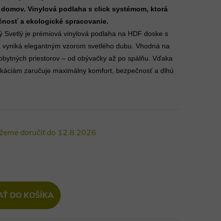
š domov. Vinylová podlaha s click systémom, ktorá
čnosť a ekologické spracovanie.
ý Svetlý je prémiová vinylová podlaha na HDF doske s
 vyniká elegantným vzorom svetlého dubu. Vhodná na
obytných priestorov – od obývačky až po spálňu. Vďaka
fikáciám zaručuje maximálny komfort, bezpečnosť a dlhú
12.8.2026
AŤ DO KOŠÍKA