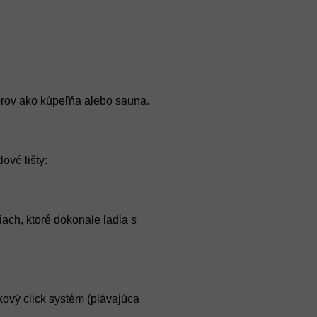
orov ako kúpeľňa alebo sauna.
ové lišty:
ach, ktoré dokonale ladia s
ový click systém (plávajúca