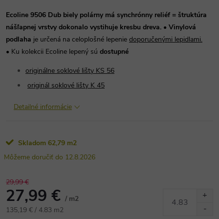
Ecoline 9506 Dub biely polárny má synchrónny reliéf = štruktúra
nášľapnej vrstvy dokonalo vystihuje kresbu dreva.
• Vinylová
po
dlaha
je určená na celoplošné lepenie
doporučenými lepidlami.
•
Ku kolekcii Ecoline lepený sú
dostupné
originálne soklové lišty KS 56
originál soklové lišty K 45
Detailné informácie
Skladom
62,79 m2
12.8.2026
29,99 €
27,99 €
/ m2
Jednotková
135,19 € / 4.83 m2