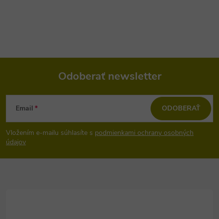
Odoberať newsletter
Z
Email
ODOBERAŤ
á
Vložením e-mailu súhlasíte s
podmienkami ochrany osobných
p
údajov
ä
t