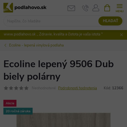
Prejsť
NÁKUPN
KOŠÍK
na
obsah
HĽADAŤ
www.podlahovo.sk ,, Zdravie, kvalita a čistota je vaša istota "
Ecoline - lepená vinylová podlaha
Ecoline lepený 9506 Dub
biely polárny
Neohodnotené
Podrobnosti hodnotenia
Kód:
12366
Akcia
20 ročná záruka