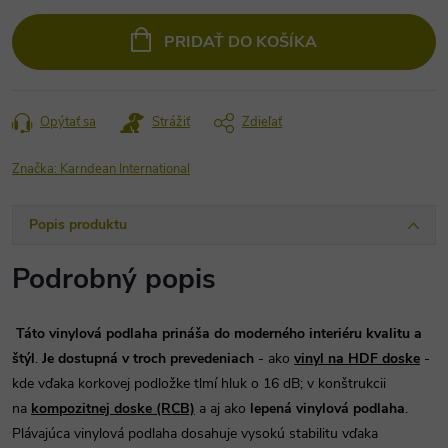
cena:
PRIDAŤ DO KOŠÍKA
Opýtať sa
Strážiť
Zdieľať
Značka:
Karndean International
Popis produktu
Podrobný popis
T
áto vinylová podlaha prináša do moderného interiéru kvalitu a
štýl
.
Je dostupná v troch prevedeniach
- ako
vinyl na HDF doske
-
kde vďaka korkovej podložke tlmí hluk o 16 dB; v konštrukcii
na
kompozitnej doske (RCB)
a aj ako
lepená vinylová podlaha
.
Plávajúca vinylová podlaha dosahuje vysokú stabilitu vďaka