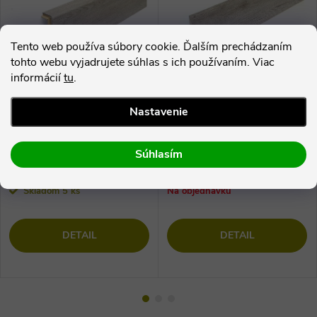
Tento web používa súbory cookie. Ďalším prechádzaním
tohto webu vyjadrujete súhlas s ich používaním. Viac
informácií
tu
.
Nastavenie
Soklová lišta KS56 pre Ecoline
Soklová lišta K45 pre Ecoline
Click / Aquafix Click 9506 Dub
Click / Aquafix Click 9506 Dub
Súhlasím
biely polárny
biely polárny
14,90 €
8,20 €
Skladom
5 ks
Na objednávku
DETAIL
DETAIL