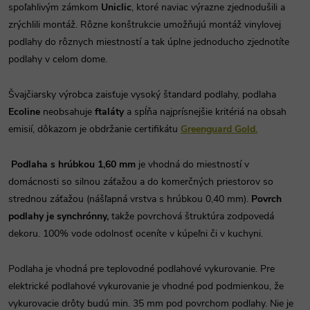
spoľahlivým zámkom
Uniclic
, ktoré naviac výrazne zjednodušili a
zrýchlili montáž. Rôzne konštrukcie umožňujú montáž vinylovej
podlahy do rôznych miestností a tak úplne jednoducho zjednotíte
podlahy v celom dome.
Švajčiarsky výrobca zaisťuje vysoký štandard podlahy, podlaha
Ecoline
neobsahuje
ftaláty
a spĺňa najprísnejšie kritériá na obsah
emisií, dôkazom je obdržanie certifikátu
Greenguard Gold.
Podlaha s hrúbkou 1,60 mm
je vhodná do miestností v
domácnosti so silnou záťažou a do komerčných priestorov so
strednou záťažou (nášľapná vrstva s hrúbkou 0,40 mm).
Povrch
podlahy je synchrónny,
takže povrchová štruktúra zodpovedá
dekoru. 100% vode odolnosť oceníte v kúpeľni či v kuchyni.
Podlaha je vhodná pre teplovodné podlahové vykurovanie. Pre
elektrické podlahové vykurovanie je vhodné pod podmienkou, že
vykurovacie drôty budú min. 35 mm pod povrchom podlahy. Nie je