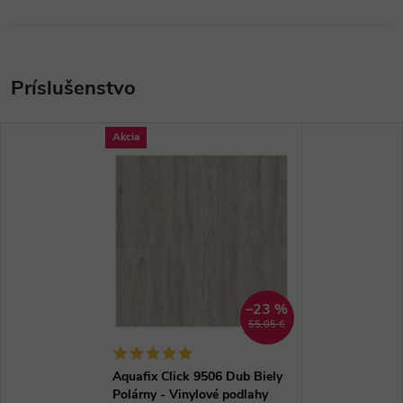
Akcia
–23 %
55,05 €
Aquafix Click 9506 Dub Biely
Polárny - Vinylové podlahy