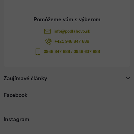
i
e
info
@
podlahovo.sk
+421 948 847 888
0948 847 888 / 0948 637 888
Zaujímavé články
Facebook
Instagram