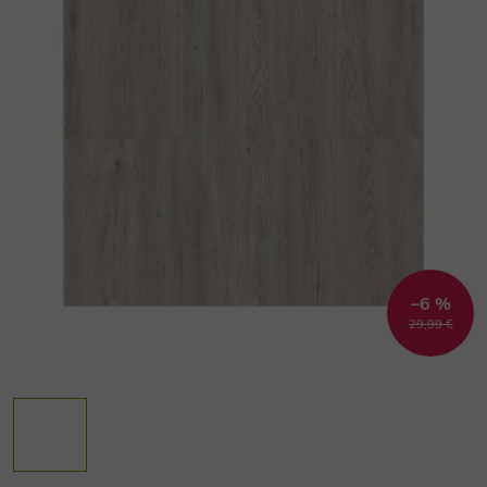
–6 %
29,99 €