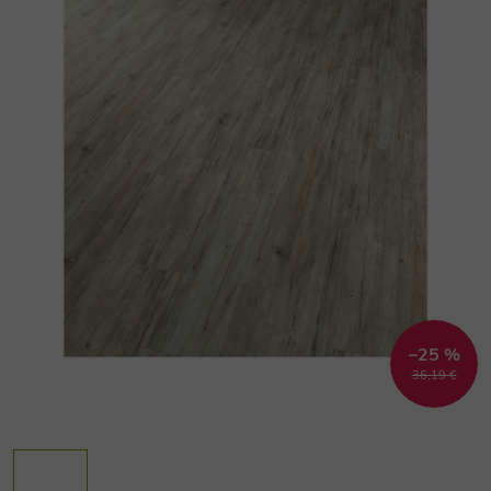
–25 %
36,19 €