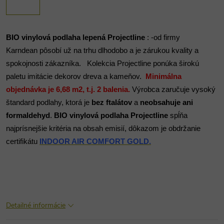
BIO vinylová podlaha lepená Projectline
:
-od firmy
Karndean
pôsobí už na trhu dlhodobo a je zárukou kvality a
spokojnosti zákazníka.
Kolekcia Projectline ponúka širokú
paletu imitácie dekorov dreva a kameňov.
Minimálna
objednávka je 6,68 m2, t.j. 2 balenia.
Výrobca zaručuje vysoký
štandard podlahy, ktorá je
bez ftalátov
a
neobsahuje ani
formaldehyd
.
BIO vinylová podlaha Projectline
spĺňa
najprísnejšie kritéria na obsah emisií, dôkazom je obdržanie
certifikátu
INDOOR AIR COMFORT GOLD.
Detailné informácie