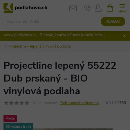
Prejsť
NÁKUPN
KOŠÍK
na
obsah
HĽADAŤ
www.podlahovo.sk ,, Zdravie, kvalita a čistota je vaša istota "
Projectline - lepená vinylová podlaha
Projectline lepený 55222
Dub prskaný - BIO
vinylová podlaha
Neohodnotené
Podrobnosti hodnotenia
Kód:
11733
Akcia
30 ročná záruka