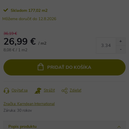
Skladom
177,02 m2
12.8.2026
36,19 €
26,99 €
/ m2
Jednotková
8,08 € / 1 m2
cena:
PRIDAŤ DO KOŠÍKA
Opýtať sa
Strážiť
Zdieľať
Značka:
Karndean International
Záruka
:
30 rokov
Popis produktu