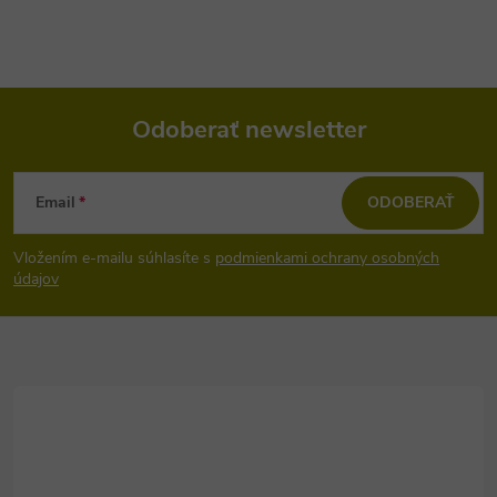
Odoberať newsletter
Z
Email
ODOBERAŤ
á
Vložením e-mailu súhlasíte s
podmienkami ochrany osobných
p
údajov
ä
t
i