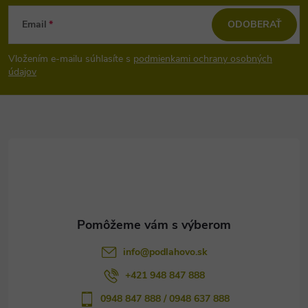
Z
Email
ODOBERAŤ
á
Vložením e-mailu súhlasíte s
podmienkami ochrany osobných
p
údajov
ä
t
i
e
info
@
podlahovo.sk
+421 948 847 888
0948 847 888 / 0948 637 888