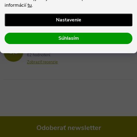
informácií
tu
.
Nastavenie
Súhlasím
Hodnotenie zákazníkov
5,0
62 hodnotení
Zobraziť recenzie
Odoberať newsletter