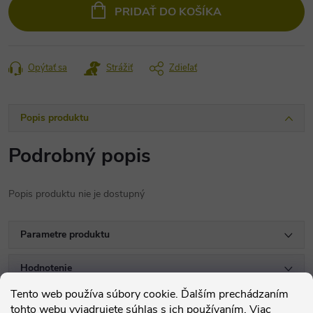
cena:
PRIDAŤ DO KOŠÍKA
Opýtať sa
Strážiť
Zdieľať
Popis produktu
Podrobný popis
Popis produktu nie je dostupný
Parametre produktu
Hodnotenie
Tento web používa súbory cookie. Ďalším prechádzaním
Diskusia
tohto webu vyjadrujete súhlas s ich používaním. Viac