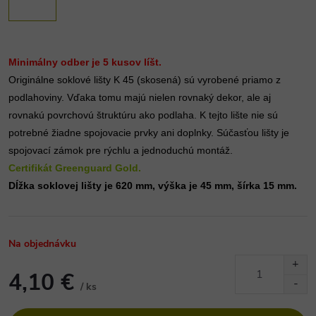
Minimálny odber je 5 kusov líšt.
Originálne soklové lišty K 45 (skosená) sú vyrobené priamo z 
podlahoviny. Vďaka tomu majú nielen rovnaký dekor, ale aj 
rovnakú povrchovú štruktúru ako podlaha. K tejto lište nie sú 
potrebné žiadne spojovacie prvky ani doplnky. Súčasťou lišty je 
spojovací zámok pre rýchlu a jednoduchú montáž. 
Certifikát Greenguard Gold.
Dĺžka soklovej lišty je 620 mm, výška je 45 mm, šírka 15 mm.
Na objednávku
4,10 €
/ ks
Jednotková