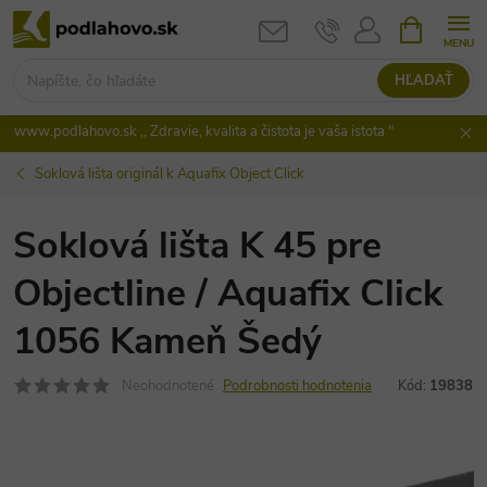
Prejsť
NÁKUPN
KOŠÍK
na
obsah
HĽADAŤ
www.podlahovo.sk ,, Zdravie, kvalita a čistota je vaša istota "
Soklová lišta originál k Aquafix Object Click
Soklová lišta K 45 pre
Objectline / Aquafix Click
1056 Kameň Šedý
Neohodnotené
Podrobnosti hodnotenia
Kód:
19838